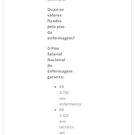
Quais os
valores
fixados
pelo piso
da
enfermagem?
O Piso
Salarial
Nacional
da
Enfermagem
garante:
R$
4.750
aos
enfermeiros;
R$
3.325
aos
técnicos
em