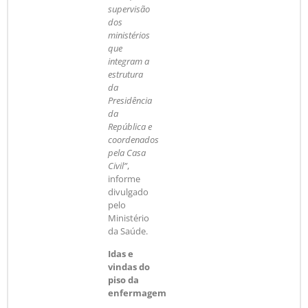
supervisão
dos
ministérios
que
integram a
estrutura
da
Presidência
da
República e
coordenados
pela Casa
Civil”
,
informe
divulgado
pelo
Ministério
da Saúde.
Idas e
vindas do
piso da
enfermagem