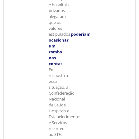
e hospitais
privados
alegaram
que os
valores
estipulados
poderiam
ocasionar
um
rombo
nas
contas
.
Em
resposta a
essa
situação, a
Confederação
Nacional
de Saúde,
Hospitais e
Estabelecimentos
e Serviços
recorreu
ao STF.