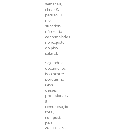
semanais,
classe S,
padrão III,
nível
superior),
não serão
contemplados
no reajuste
do piso
salarial.
Segundo o
documento,
isso ocorre
porque, no
caso
desses
profissionais,
a
remuneração
total,
composta
pela
Gratificação