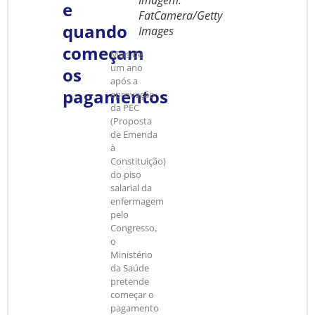
Imagem:
e
FatCamera/Getty
quando
Images
começam
Mais de
um ano
os
após a
pagamentos
aprovação
da PEC
(Proposta
de Emenda
à
Constituição)
do piso
salarial da
enfermagem
pelo
Congresso,
o
Ministério
da Saúde
pretende
começar o
pagamento