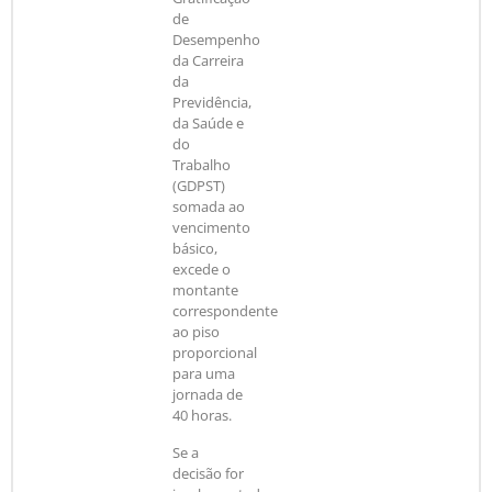
de
Desempenho
da Carreira
da
Previdência,
da Saúde e
do
Trabalho
(GDPST)
somada ao
vencimento
básico,
excede o
montante
correspondente
ao piso
proporcional
para uma
jornada de
40 horas.
Se a
decisão for