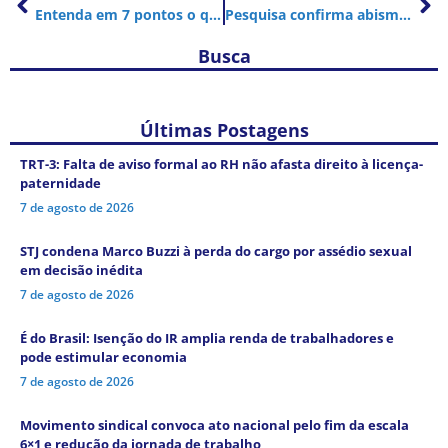
Entenda em 7 pontos o que muda nas compras de até US$ 50 a partir desta terça-feira
Pesquisa confirma abismo salarial entre mulheres negras e homens brancos
Busca
Últimas Postagens
TRT-3: Falta de aviso formal ao RH não afasta direito à licença-
paternidade
7 de agosto de 2026
STJ condena Marco Buzzi à perda do cargo por assédio sexual
em decisão inédita
7 de agosto de 2026
É do Brasil: Isenção do IR amplia renda de trabalhadores e
pode estimular economia
7 de agosto de 2026
Movimento sindical convoca ato nacional pelo fim da escala
6×1 e redução da jornada de trabalho