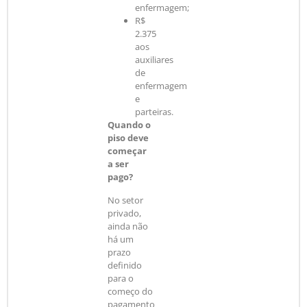
enfermagem;
R$
2.375
aos
auxiliares
de
enfermagem
e
parteiras.
Quando o
piso deve
começar
a ser
pago?
No setor
privado,
ainda não
há um
prazo
definido
para o
começo do
pagamento