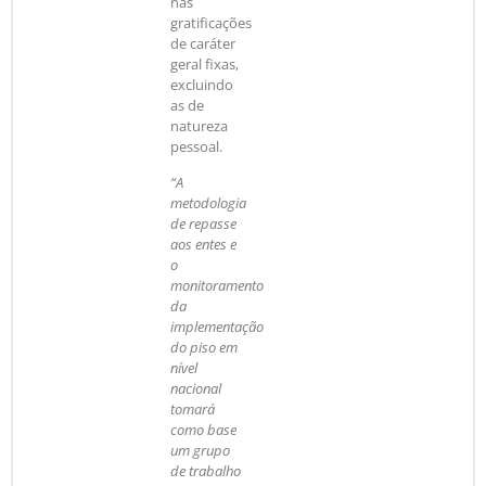
nas
gratificações
de caráter
geral fixas,
excluindo
as de
natureza
pessoal.
“A
metodologia
de repasse
aos entes e
o
monitoramento
da
implementação
do piso em
nível
nacional
tomará
como base
um grupo
de trabalho