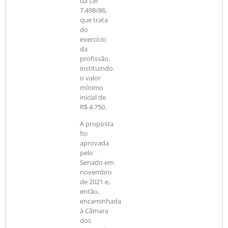
da Lei
7.498/86,
que trata
do
exercício
da
profissão,
instituindo
o valor
mínimo
inicial de
R$ 4.750.
A proposta
foi
aprovada
pelo
Senado em
novembro
de 2021 e,
então,
encaminhada
à Câmara
dos