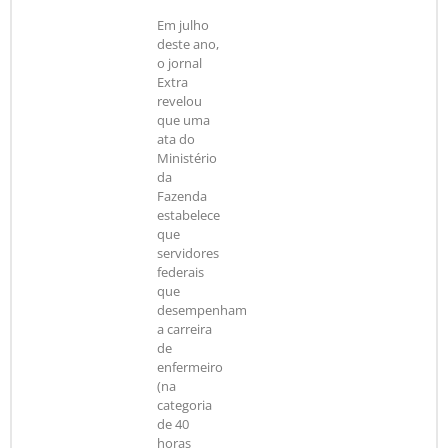
Em julho
deste ano,
o jornal
Extra
revelou
que uma
ata do
Ministério
da
Fazenda
estabelece
que
servidores
federais
que
desempenham
a carreira
de
enfermeiro
(na
categoria
de 40
horas