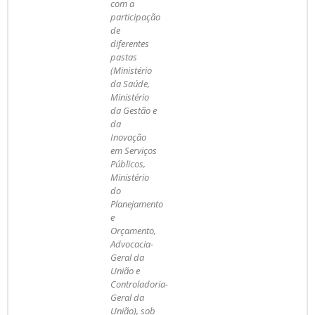
com a
participação
de
diferentes
pastas
(Ministério
da Saúde,
Ministério
da Gestão e
da
Inovação
em Serviços
Públicos,
Ministério
do
Planejamento
e
Orçamento,
Advocacia-
Geral da
União e
Controladoria-
Geral da
União), sob