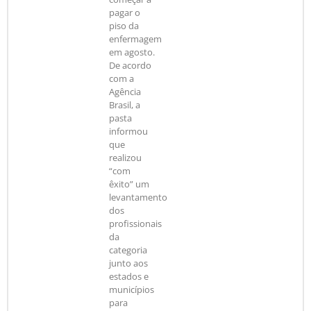
pagar o
piso da
enfermagem
em agosto.
De acordo
com a
Agência
Brasil, a
pasta
informou
que
realizou
“com
êxito” um
levantamento
dos
profissionais
da
categoria
junto aos
estados e
municípios
para