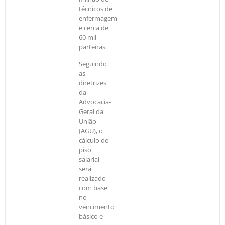
técnicos de
enfermagem
e cerca de
60 mil
parteiras.
Seguindo
as
diretrizes
da
Advocacia-
Geral da
União
(AGU), o
cálculo do
piso
salarial
será
realizado
com base
no
vencimento
básico e