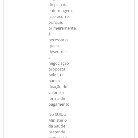
do piso da
enfermagem.
Isso ocorre
porque,
primeiramente,
é
necessário
que se
desenrole
a
negociação
proposta
pelo STF
para a
fixação do
valor e a
forma de
pagamento.
No SUS, o
Ministério
da Saúde
pretende
começar a