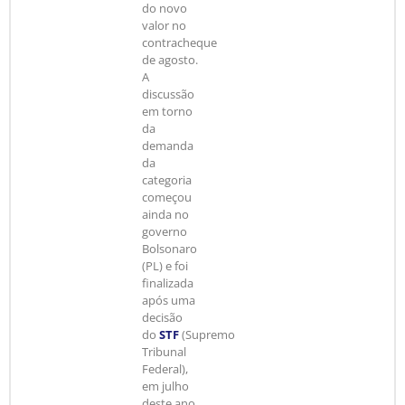
do novo
valor no
contracheque
de agosto.
A
discussão
em torno
da
demanda
da
categoria
começou
ainda no
governo
Bolsonaro
(PL) e foi
finalizada
após uma
decisão
do
STF
(Supremo
Tribunal
Federal),
em julho
deste ano.