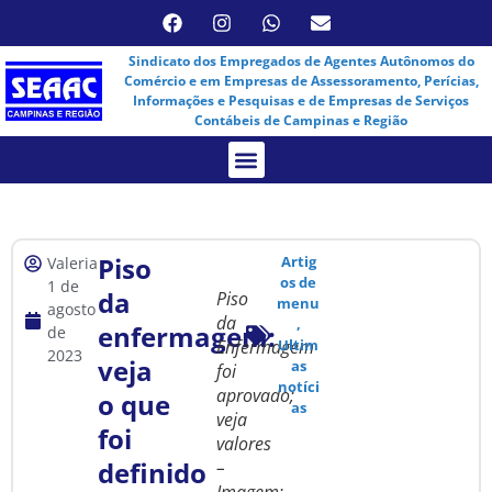
Sindicato dos Empregados de Agentes Autônomos do
Comércio e em Empresas de Assessoramento, Perícias,
Informações e Pesquisas e de Empresas de Serviços
Contábeis de Campinas e Região
Assembleia Virtual
Piso
Artig
Valeria
os de
1 de
da
Piso
menu
agosto
da
,
enfermagem:
de
Enfermagem
Ultim
2023
veja
as
foi
notíci
aprovado;
o que
as
veja
foi
valores
definido
–