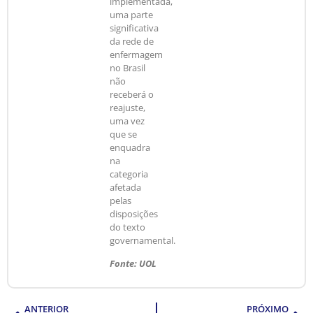
implementada,
uma parte
significativa
da rede de
enfermagem
no Brasil
não
receberá o
reajuste,
uma vez
que se
enquadra
na
categoria
afetada
pelas
disposições
do texto
governamental.
Fonte: UOL
ANTERIOR
PRÓXIMO