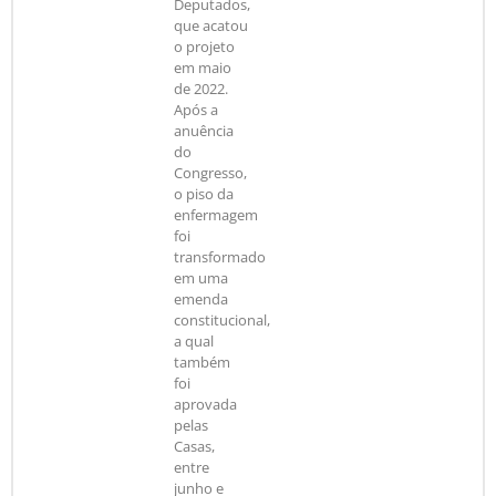
Deputados,
que acatou
o projeto
em maio
de 2022.
Após a
anuência
do
Congresso,
o piso da
enfermagem
foi
transformado
em uma
emenda
constitucional,
a qual
também
foi
aprovada
pelas
Casas,
entre
junho e