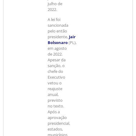
julho de
2022.
A lei foi
sancionada
pelo então
presidente,
Jair
Bolsonaro
(PL),
em agosto
de 2022.
Apesar da
sanção, o
chefe do
Executivo
vetou o
reajuste
anual,
previsto
no texto.
Após a
aprovação
presidencial,
estados,
municípios