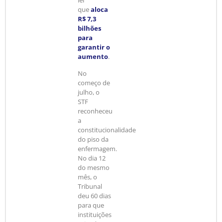
lei
que
aloca
R$ 7,3
bilhões
para
garantir o
aumento
.
No
começo de
julho, o
STF
reconheceu
a
constitucionalidade
do piso da
enfermagem.
No dia 12
do mesmo
mês, o
Tribunal
deu 60 dias
para que
instituições