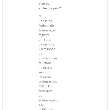
piso da
enfermagem?
O
Conselho
Federal de
Enfermagem
registra
um total
de mais de
2,8 milhões
de
profissionais
atuando
no Brasil,
sendo
693,4 mil
enfermeiros,
450 mil
auxiliares
de
enfermagem,
1,66
milhão de