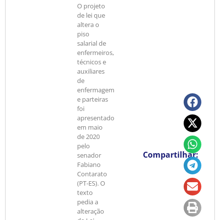
O projeto
de lei que
altera o
piso
salarial de
enfermeiros,
técnicos e
auxiliares
de
enfermagem
e parteiras
foi
apresentado
em maio
de 2020
pelo
Compartilhar:
senador
Fabiano
Contarato
(PT-ES). O
texto
pedia a
alteração