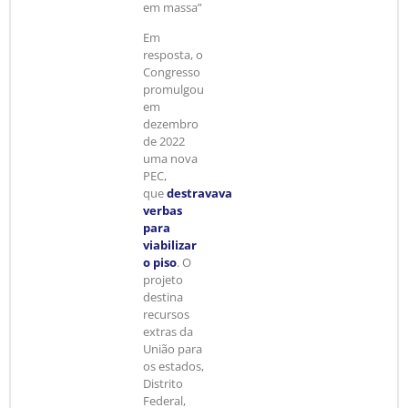
em massa”
Em
resposta, o
Congresso
promulgou
em
dezembro
de 2022
uma nova
PEC,
que
destravava
verbas
para
viabilizar
o piso
. O
projeto
destina
recursos
extras da
União para
os estados,
Distrito
Federal,