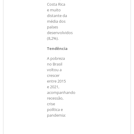
Costa Rica
e muito
distante da
média dos
países
desenvolvidos
(8,2%).
Tendência
A pobreza
no Brasil
voltou a
crescer
entre 2015
e 2021,
acompanhando
recessão,
crise
política e
pandemia:
A
E
P
P
P
n
x
e
o
e