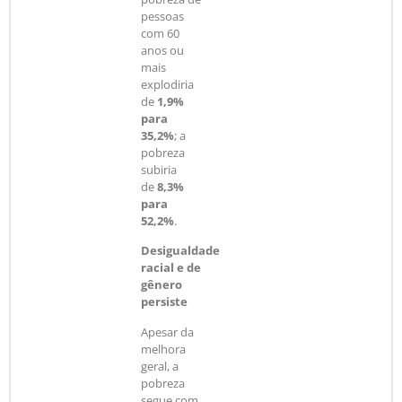
pessoas
com 60
anos ou
mais
explodiria
de
1,9%
para
35,2%
; a
pobreza
subiria
de
8,3%
para
52,2%
.
Desigualdade
racial e de
gênero
persiste
Apesar da
melhora
geral, a
pobreza
segue com