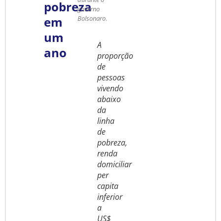
pobreza
governo
em
Bolsonaro
.
um
A
ano
proporção
de
pessoas
vivendo
abaixo
da
linha
de
pobreza,
renda
domiciliar
per
capita
inferior
a
US$