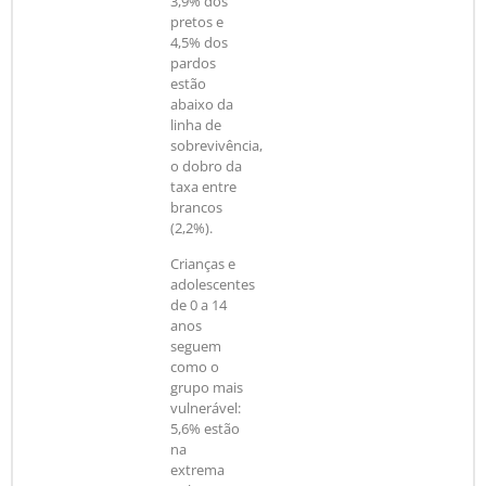
3,9% dos
pretos e
4,5% dos
pardos
estão
abaixo da
linha de
sobrevivência,
o dobro da
taxa entre
brancos
(2,2%).
Crianças e
adolescentes
de 0 a 14
anos
seguem
como o
grupo mais
vulnerável:
5,6% estão
na
extrema