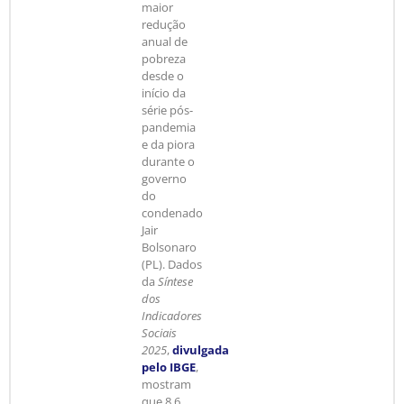
maior
redução
anual de
pobreza
desde o
início da
série pós-
pandemia
e da piora
durante o
governo
do
condenado
Jair
Bolsonaro
(PL). Dados
da
Síntese
dos
Indicadores
Sociais
2025
,
divulgada
pelo IBGE
,
mostram
que 8,6