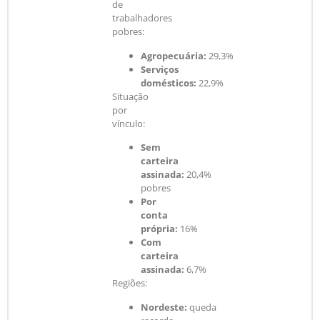
de
trabalhadores
pobres:
Agropecuária:
29,3%
Serviços
domésticos:
22,9%
Situação
por
vínculo:
Sem
carteira
assinada:
20,4%
pobres
Por
conta
própria:
16%
Com
carteira
assinada:
6,7%
Regiões:
Nordeste:
queda