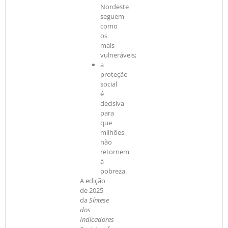
Nordeste
seguem
como
os
mais
vulneráveis;
a
proteção
social
é
decisiva
para
que
milhões
não
retornem
à
pobreza.
A edição
de 2025
da
Síntese
dos
Indicadores