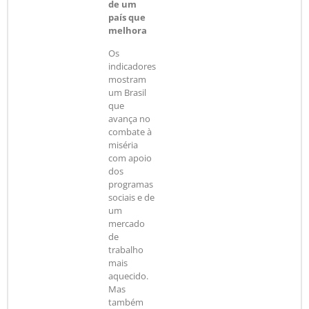
de um
país que
melhora
Os
indicadores
mostram
um Brasil
que
avança no
combate à
miséria
com apoio
dos
programas
sociais e de
um
mercado
de
trabalho
mais
aquecido.
Mas
também