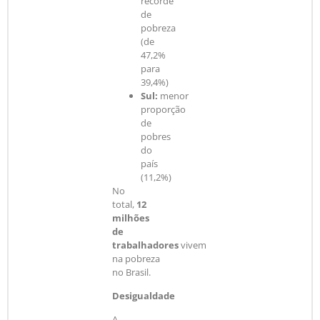
recorde
de
pobreza
(de
47,2%
para
39,4%)
Sul:
menor
proporção
de
pobres
do
país
(11,2%)
No
total,
12
milhões
de
trabalhadores
vivem
na pobreza
no Brasil.
Desigualdade
A