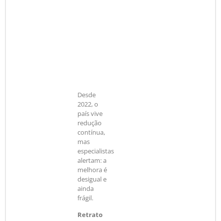
2
7
2
2
3
7
2
4
0
,
.
3
8
2
5
3
,
.
4
5
1
9
4
4
8
Desde
2022, o
país vive
redução
contínua,
mas
especialistas
alertam: a
melhora é
desigual e
ainda
frágil.
Retrato