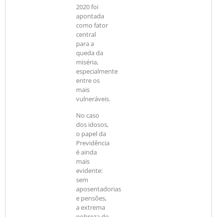
2020 foi
apontada
como fator
central
para a
queda da
miséria,
especialmente
entre os
mais
vulneráveis.
No caso
dos idosos,
o papel da
Previdência
é ainda
mais
evidente:
sem
aposentadorias
e pensões,
a extrema
pobreza de