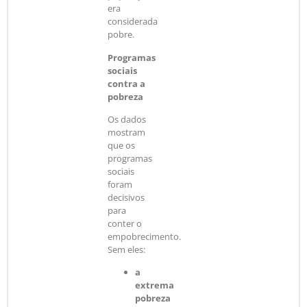
era
considerada
pobre.
Programas
sociais
contra a
pobreza
Os dados
mostram
que os
programas
sociais
foram
decisivos
para
conter o
empobrecimento.
Sem eles:
a
extrema
pobreza