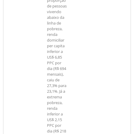
proporção
de pessoas
vivendo
abaixo da
linha de
pobreza,
renda
domiciliar
per capita
inferior a
US$ 6,85
PPC por
dia (R$ 694
mensais),
caiu de
27,3% para
23,1%. Já a
extrema
pobreza,
renda
inferior a
US$ 2,15
PPC por
dia (R$ 218