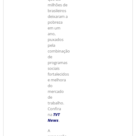
milhões de
brasileiros
deixaram a
pobreza
em um
ano,
puxados
pela
combinação
de
programas
sociais
fortalecidos
e melhora
do
mercado
de
trabalho.
Confira
na
TVT
News
.
A