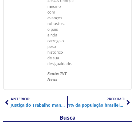
Sociais
reforça:
mesmo
com
avanços
robustos,
o país
ainda
carrega o
peso
histórico
de sua
desigualdade.
Fonte: TVT
News
ANTERIOR
PRÓXIMO
Justiça do Trabalho manda governo Lula incluir JBS na ‘lista suja’ do trabalho escravo
1% da população brasileira concentra 37% da riqueza do país, diz relatório da Fazenda
Busca