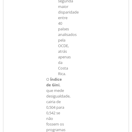
segunda
maior
disparidade
entre
40
países
analisados
pela
OCDE,
atrás
apenas
da
Costa
Rica.
O
Índice
de Gini
,
que mede
desigualdade,
cairia de
0,504 para
0,542 se
não
fossem os
programas