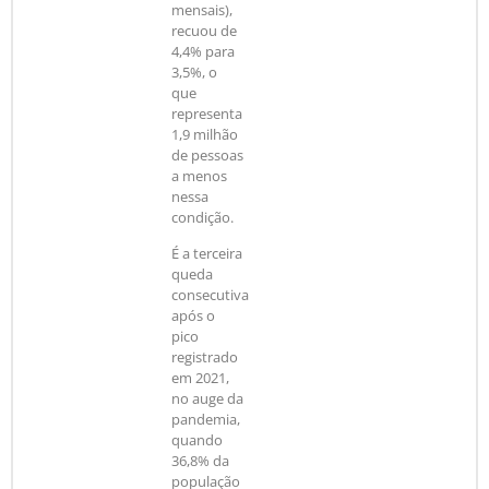
mensais),
recuou de
4,4% para
3,5%, o
que
representa
1,9 milhão
de pessoas
a menos
nessa
condição.
É a terceira
queda
consecutiva
após o
pico
registrado
em 2021,
no auge da
pandemia,
quando
36,8% da
população