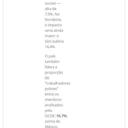
sociais —
alta de
7,5%. No
Nordeste,
o impacto
seria ainda
maior: o
Gini subiria
16,4%.
O país
também
lidera a
proporção
de
“trabalhadores
pobres”
entre os
membros
analisados
pela
OCDE:
16,7%
,
acima de
México,