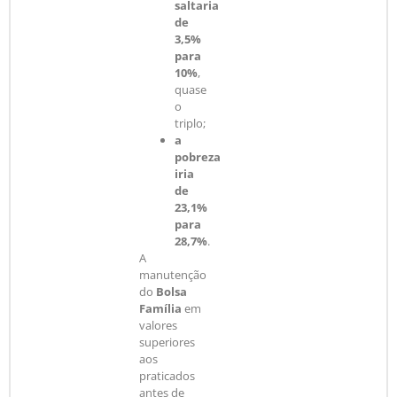
saltaria
de
3,5%
para
10%
,
quase
o
triplo;
a
pobreza
iria
de
23,1%
para
28,7%
.
A
manutenção
do
Bolsa
Família
em
valores
superiores
aos
praticados
antes de