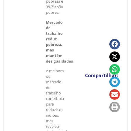
pobreza e
39,7% são
pobres.
Mercado
de
trabalho
reduz
pobreza,
mas
mantém
desigualdades
A melhora
Compartilhar:
do
mercado
de
trabalho
contribuiu
para
reduzir os
índices,
mas
revelou