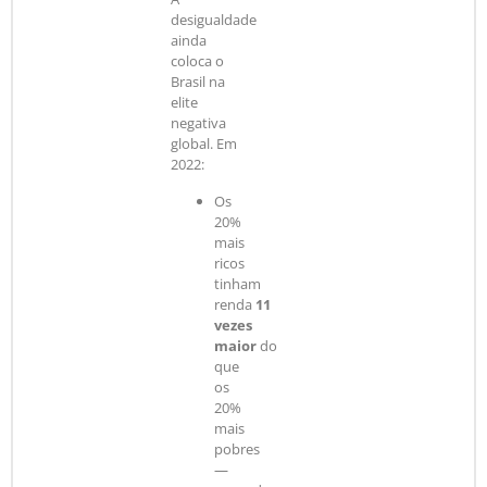
desigualdade
ainda
coloca o
Brasil na
elite
negativa
global. Em
2022:
Os
20%
mais
ricos
tinham
renda
11
vezes
maior
do
que
os
20%
mais
pobres
—