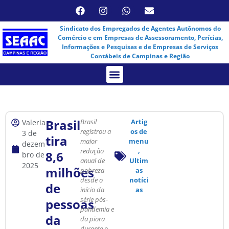
Sindicato dos Empregados de Agentes Autônomos do
Comércio e em Empresas de Assessoramento, Perícias,
Informações e Pesquisas e de Empresas de Serviços
Contábeis de Campinas e Região
Assembleia Virtual
Brasil
Brasil
Artig
Valeria
registrou a
os de
3 de
tira
maior
menu
dezem
redução
,
8,6
bro de
anual de
Ultim
2025
milhões
pobreza
as
desde o
notíci
de
início da
as
série pós-
pessoas
pandemia e
da
da piora
durante o