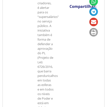
criadores,
Compartilhar:
é alertar
para os
“supersalários”
no serviço
público. A
iniciativa
também é
forma de
defender a
aprovação
do PL
(Projeto de
Lei)
6726/2016,
que barra
penduricalhos
em todas
as esferas
e em todos
os níveis
de Poder e
está em