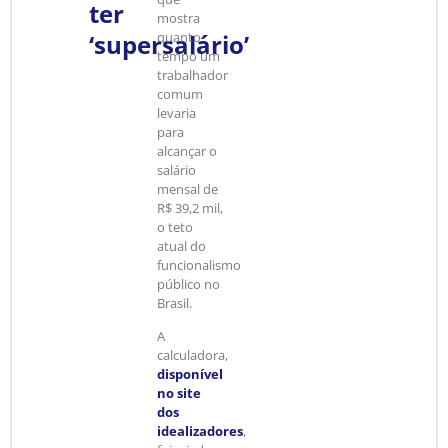
ter
mostra
‘supersalário’
quanto
tempo um
trabalhador
comum
levaria
para
alcançar o
salário
mensal de
R$ 39,2 mil,
o teto
atual do
funcionalismo
público no
Brasil.
A
calculadora,
disponível
no site
dos
idealizadores
,