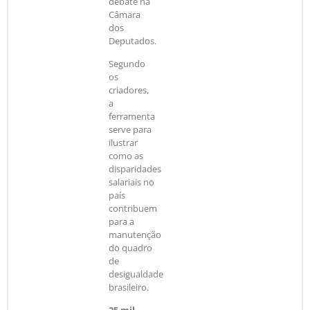
debate na
Câmara
dos
Deputados.
Segundo
os
criadores,
a
ferramenta
serve para
ilustrar
como as
disparidades
salariais no
país
contribuem
para a
manutenção
do quadro
de
desigualdade
brasileiro.