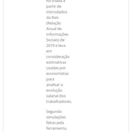
foi criada a
partir de
microdados
da Rais
(Relação
Anual de
Informações
Sociais) de
2019 e leva
em
consideração
estimativas
usadas por
economistas
para
analisar a
evolução
salarial dos
trabalhadores.
Segundo
simulações
feitas pela
ferramenta,