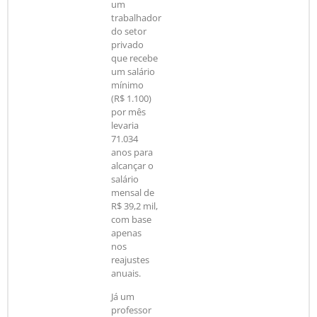
um
trabalhador
do setor
privado
que recebe
um salário
mínimo
(R$ 1.100)
por mês
levaria
71.034
anos para
alcançar o
salário
mensal de
R$ 39,2 mil,
com base
apenas
nos
reajustes
anuais.
Já um
professor