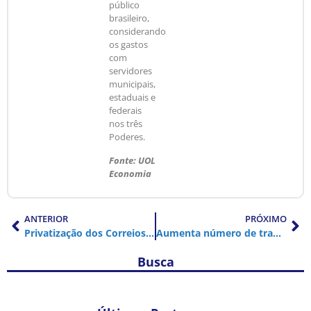
público
brasileiro,
considerando
os gastos
com
servidores
municipais,
estaduais e
federais
nos três
Poderes.
Fonte: UOL
Economia
ANTERIOR
PRÓXIMO
Privatização dos Correios traz risco de encarecer envio de encomendas
Aumenta número de trabalhadores que recorrem à Justiça por verbas rescisórias
Busca