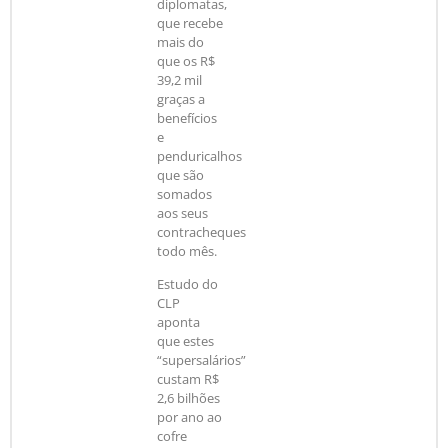
diplomatas,
que recebe
mais do
que os R$
39,2 mil
graças a
benefícios
e
penduricalhos
que são
somados
aos seus
contracheques
todo mês.
Estudo do
CLP
aponta
que estes
“supersalários”
custam R$
2,6 bilhões
por ano ao
cofre