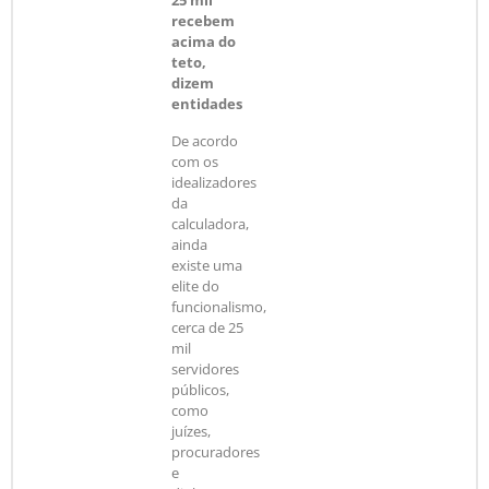
25 mil
recebem
acima do
teto,
dizem
entidades
De acordo
com os
idealizadores
da
calculadora,
ainda
existe uma
elite do
funcionalismo,
cerca de 25
mil
servidores
públicos,
como
juízes,
procuradores
e