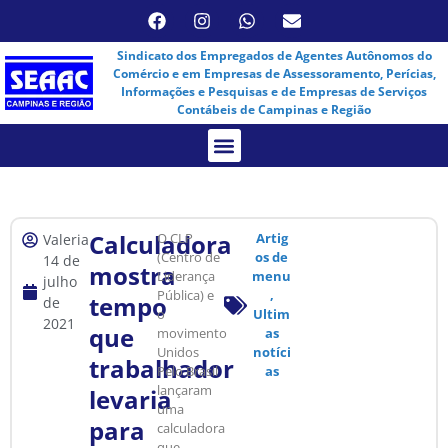
Sindicato dos Empregados de Agentes Autônomos do
Comércio e em Empresas de Assessoramento, Perícias,
Informações e Pesquisas e de Empresas de Serviços
Contábeis de Campinas e Região
Assembleia Virtual
Calculadora
O CLP
Artig
Valeria
(Centro de
os de
14 de
mostra
Liderança
menu
julho
Pública) e
,
tempo
de
o
Ultim
2021
que
movimento
as
Unidos
notíci
trabalhador
Pelo Brasil
as
lançaram
levaria
uma
para
calculadora
que