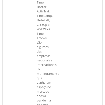
Time
Doctor,
ActivTrak,
TimeCamp,
Hubstaff,
ClickUp e
WebWork
Time
Tracker
são
algumas
das
empresas
nacionais e
internacionais
de
monitoramento
que
ganharam
espaço no
mercado
após a
pandemia
da covid-