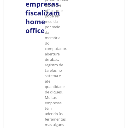
empresas
em home
fiscalizam
office, que
pode ser
home
medida
por meio
office
da
memória
do
computador,
abertura
de abas,
registro de
tarefas no
sistema e
até
quantidade
de cliques.
Muitas
empresas
têm
aderido às
ferramentas,
mas alguns