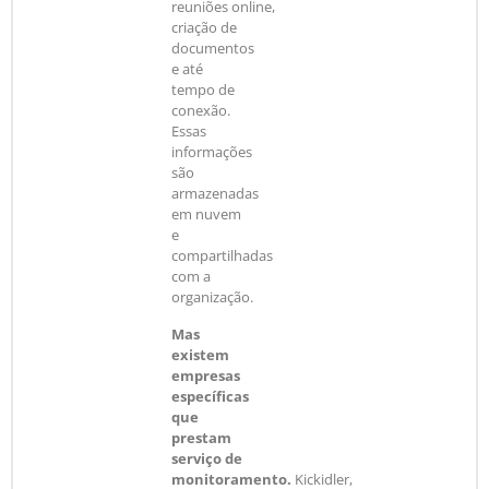
reuniões online,
criação de
documentos
e até
tempo de
conexão.
Essas
informações
são
armazenadas
em nuvem
e
compartilhadas
com a
organização.
Mas
existem
empresas
específicas
que
prestam
serviço de
monitoramento.
Kickidler,