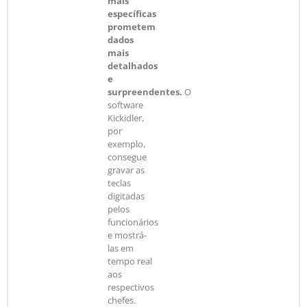
mais
específicas
prometem
dados
mais
detalhados
e
surpreendentes.
O
software
Kickidler,
por
exemplo,
consegue
gravar as
teclas
digitadas
pelos
funcionários
e mostrá-
las em
tempo real
aos
respectivos
chefes.