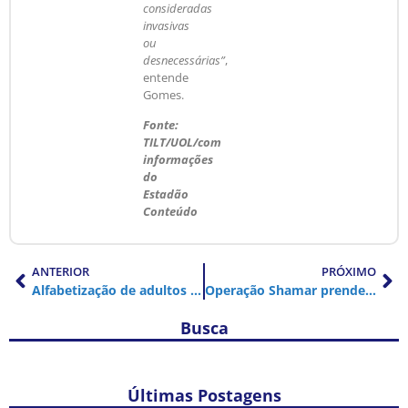
consideradas
invasivas
ou
desnecessárias”
,
entende
Gomes.
Fonte:
TILT/UOL/com
informações
do
Estadão
Conteúdo
ANTERIOR
PRÓXIMO
Alfabetização de adultos pode aumentar renda em até 16%, aponta estudo
Operação Shamar prende mais de 12 mil por violência doméstica no país
Busca
Últimas Postagens