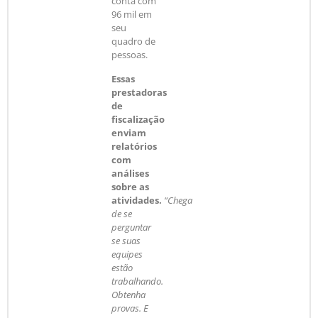
conta com
96 mil em
seu
quadro de
pessoas.
Essas
prestadoras
de
fiscalização
enviam
relatórios
com
análises
sobre as
atividades.
“Chega
de se
perguntar
se suas
equipes
estão
trabalhando.
Obtenha
provas. E