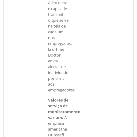
Além disso,
é capaz de
transmitir
o que se vê
na tela de
cada um
dos
empregados.
Já o Time
Doctor
envia
alertas de
inatividade
por e-mail
aos
empregadores.
Valores de
serviço de
monitoramento
variam.
A
empresa
americana
Hubstaff