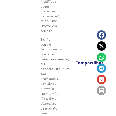
identifique
quem
precisa de
treinamento”
,
fala a Time
Doctor em
seu site.
É difícil
para o
funcionário
burlar o
monitoramento,
Compartilhar:
diz
especialista.
“Eles
são
praticamente
invioláveis,
porque o
colaborador
já recebe o
dispositivo
de trabalho
com as