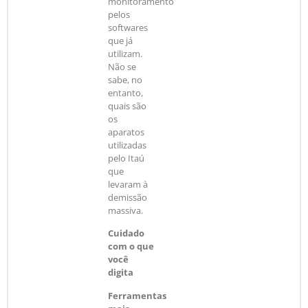
monitoramento
pelos
softwares
que já
utilizam.
Não se
sabe, no
entanto,
quais são
os
aparatos
utilizadas
pelo Itaú
que
levaram à
demissão
massiva.
Cuidado
com o que
você
digita
Ferramentas