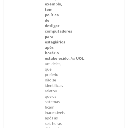
exemplo,
tem
política
de
desligar
computadores
para
estagiários
após
horário
estabelecido.
Ao
UOL
,
um deles,
que
preferiu
não se
identificar,
relatou
que os
sistemas
ficam
inacessíveis
após as
seis horas