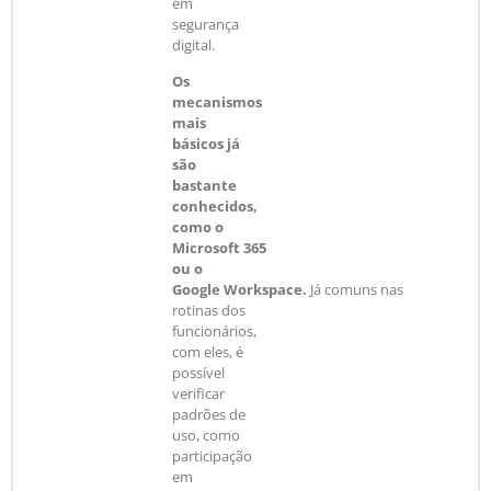
em
segurança
digital.
Os
mecanismos
mais
básicos já
são
bastante
conhecidos,
como o
Microsoft 365
ou o
Google Workspace.
Já comuns nas
rotinas dos
funcionários,
com eles, é
possível
verificar
padrões de
uso, como
participação
em