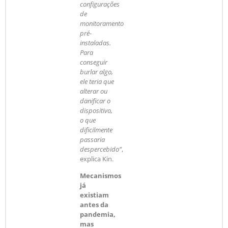
configurações
de
monitoramento
pré-
instaladas.
Para
conseguir
burlar algo,
ele teria que
alterar ou
danificar o
dispositivo,
o que
dificilmente
passaria
despercebido”
,
explica Kin.
Mecanismos
já
existiam
antes da
pandemia,
mas