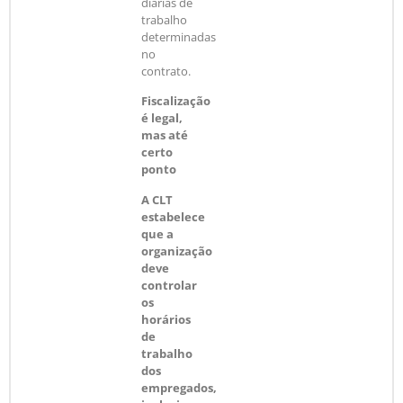
diárias de
trabalho
determinadas
no
contrato.
Fiscalização
é legal,
mas até
certo
ponto
A CLT
estabelece
que a
organização
deve
controlar
os
horários
de
trabalho
dos
empregados,