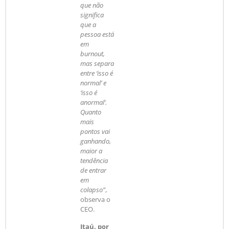
que não
significa
que a
pessoa está
em
burnout,
mas separa
entre ‘isso é
normal’ e
‘isso é
anormal’.
Quanto
mais
pontos vai
ganhando,
maior a
tendência
de entrar
em
colapso”
,
observa o
CEO.
Itaú, por