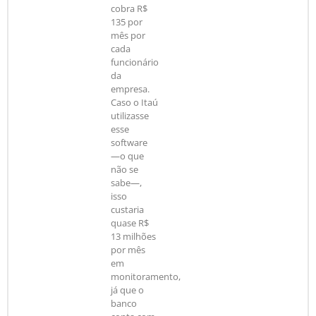
cobra R$
135 por
mês por
cada
funcionário
da
empresa.
Caso o Itaú
utilizasse
esse
software
—o que
não se
sabe—,
isso
custaria
quase R$
13 milhões
por mês
em
monitoramento,
já que o
banco