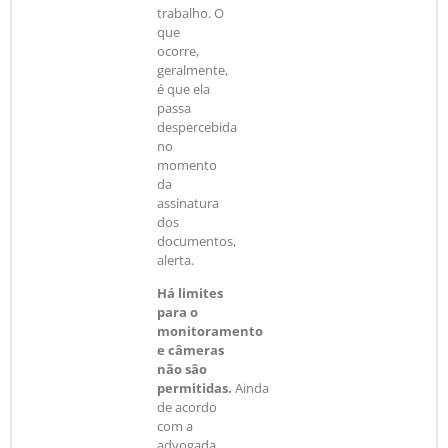
trabalho. O
que
ocorre,
geralmente,
é que ela
passa
despercebida
no
momento
da
assinatura
dos
documentos,
alerta.
Há limites
para o
monitoramento
e câmeras
não são
permitidas.
Ainda
de acordo
com a
advogada,