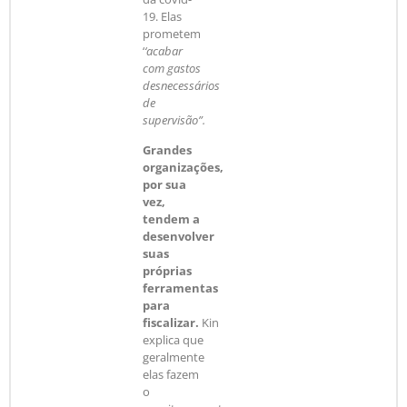
19. Elas
prometem
‘
‘acabar
com gastos
desnecessários
de
supervisão”.
Grandes
organizações,
por sua
vez,
tendem a
desenvolver
suas
próprias
ferramentas
para
fiscalizar.
Kin
explica que
geralmente
elas fazem
o