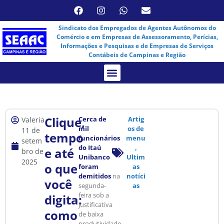
Sindicato dos Empregados de Agentes Autônomos do
Comércio e em Empresas de Assessoramento, Perícias,
Informações e Pesquisas e de Empresas de Serviços
Contábeis de Campinas e Região
Assembleia Virtual
Clique,
Cerca de
Artig
Valeria
mil
os de
11 de
tempo
funcionários
menu
setem
do Itaú
,
e até
bro de
Unibanco
Ultim
2025
o que
foram
as
demitidos
na
notíci
você
segunda-
as
feira sob a
digita:
justificativa
como
de baixa
produtividade