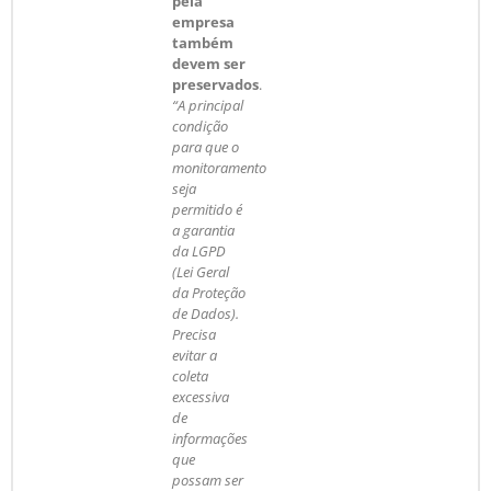
pela
empresa
também
devem ser
preservados
.
“A principal
condição
para que o
monitoramento
seja
permitido é
a garantia
da LGPD
(Lei Geral
da Proteção
de Dados).
Precisa
evitar a
coleta
excessiva
de
informações
que
possam ser