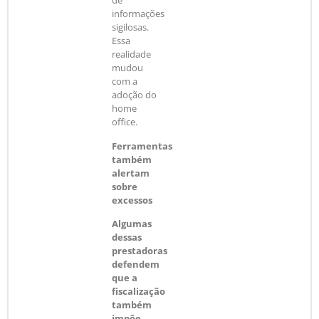
de
informações
sigilosas.
Essa
realidade
mudou
com a
adoção do
home
office.
Ferramentas
também
alertam
sobre
excessos
Algumas
dessas
prestadoras
defendem
que a
fiscalização
também
impõe