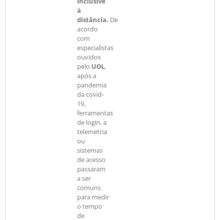
inclusive
à
distância.
De
acordo
com
especialistas
ouvidos
pelo
UOL
,
após a
pandemia
da covid-
19,
ferramentas
de login, a
telemetria
ou
sistemas
de acesso
passaram
a ser
comuns
para medir
o tempo
de