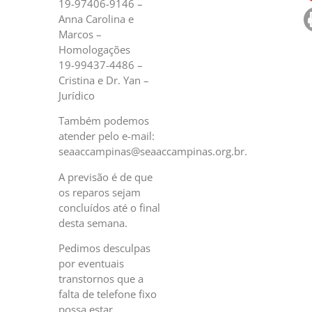
19-97406-9146 –
Anna Carolina e
Marcos –
Homologações
19-99437-4486 –
Cristina e Dr. Yan –
Jurídico
Também podemos
atender pelo e-mail:
seaaccampinas@seaaccampinas.org.br.
A previsão é de que
os reparos sejam
concluídos até o final
desta semana.
Pedimos desculpas
por eventuais
transtornos que a
falta de telefone fixo
possa estar