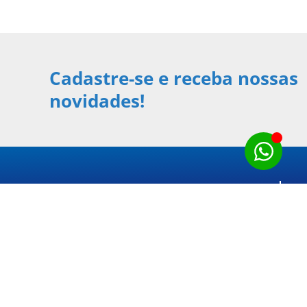
Cadastre-se e receba nossas
novidades!
B
Ág
C
En
In
G
Mo