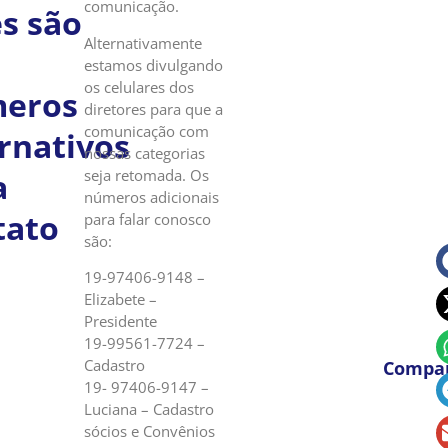
comunicação.
es são
Alternativamente
estamos divulgando
os celulares dos
eros
diretores para que a
comunicação com
rnativos
nossas categorias
seja retomada. Os
a
números adicionais
tato
para falar conosco
são:
19-97406-9148 –
Elizabete –
Presidente
19-99561-7724 –
Cadastro
Compar
19- 97406-9147 –
Luciana – Cadastro
sócios e Convênios