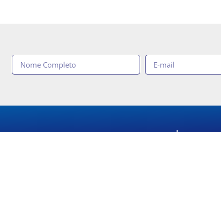
ase Territorial
SEAAC
uas de Lindóia, Amparo, Artur Nogueira,
Rua 
ampinas, Cosmópolis, Elias Fausto,
Guan
genheiro Coelho, Estiva Gerbi, Holambra,
Tele
daiatuba, Itapira, Jaguariúna, Lindóia, Mogi
uaçú, Mogi Mirim, Monte Alegre do Sul,
Horá
nte Mor, Paulínia, Pedreira, Santo Antonio
sexta