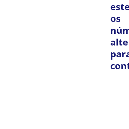
est
os
núm
alte
par
con