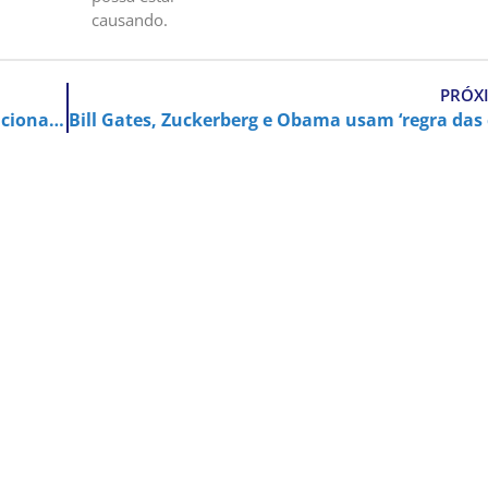
causando.
PRÓX
TST: Aplicar teste de covid-19 dá direito a adicional de insalubridade