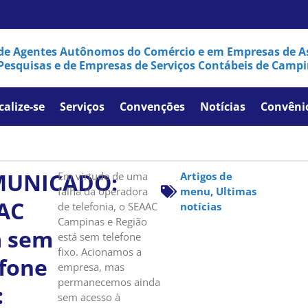
de Agentes Autônomos do Comércio e em Empresas de As
Pesquisas e de Empresas de Serviços Contábeis de Campi
calize-se
Serviços
Convenções
Notícias
Convêni
UNICADO:
Em virtude de uma
Artigos de
falha da operadora
menu
,
Ultimas
AC
de telefonia, o SEAAC
notícias
Campinas e Região
á sem
está sem telefone
fixo. Acionamos a
efone
empresa, mas
permanecemos ainda
:
sem acesso à