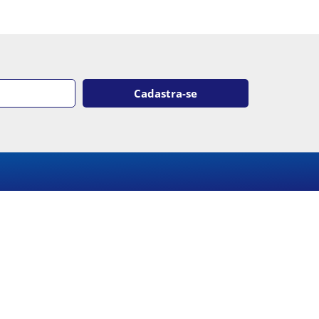
Cadastra-se
 Campinas
Dona Rosa de Gusmão, 420. Jardim
abara – Campinas/SP. CEP: 13073-141
fone: (19) 3213-1742
rio de funcionamento: segunda-feira a
-feira, das 8h30 às 17h30.