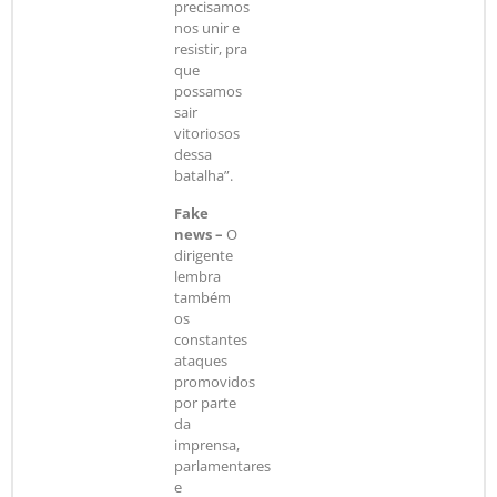
precisamos
nos unir e
resistir, pra
que
possamos
sair
vitoriosos
dessa
batalha”.
Fake
news –
O
dirigente
lembra
também
os
constantes
ataques
promovidos
por parte
da
imprensa,
parlamentares
e