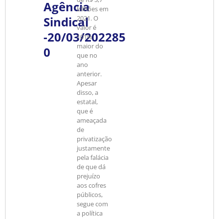
Agência
bilhões em
Sindical
2021. O
valor é
-20/03/202285
101%
maior do
0
que no
ano
anterior.
Apesar
disso, a
estatal,
que é
ameaçada
de
privatização
justamente
pela falácia
de que dá
prejuízo
aos cofres
públicos,
segue com
a política