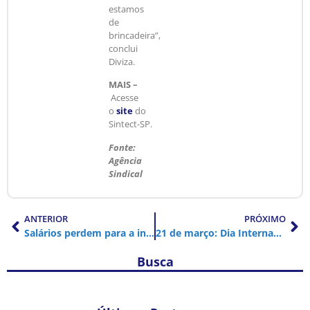
estamos
de
brincadeira”,
conclui
Diviza.
MAIS –
Acesse
o
site
do
Sintect-SP.
Fonte:
Agência
Sindical
ANTERIOR
PRÓXIMO
Salários perdem para a inflação: seis de cada 10 acordos ficam abaixo do INPC
21 de março: Dia Internacional de Luta pela Eliminação da Discriminação Racial
Busca