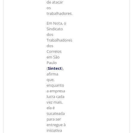
de atacar
os
trabalhadores.
Em Nota, o
Sindicato
dos
Trabalhadores
dos
Correios
em São
Paulo
(
Sintect
),
afirma
que,
enquanto
a empresa
lucra cada
vez mais,
ela é
sucateada
para ser
entregue à
iniciativa