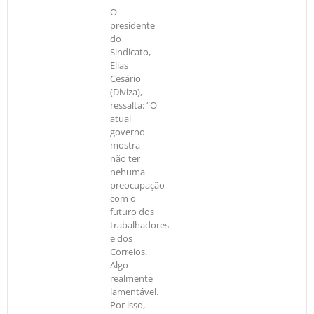
O
presidente
do
Sindicato,
Elias
Cesário
(Diviza),
ressalta: “O
atual
governo
mostra
não ter
nehuma
preocupação
com o
futuro dos
trabalhadores
e dos
Correios.
Algo
realmente
lamentável.
Por isso,