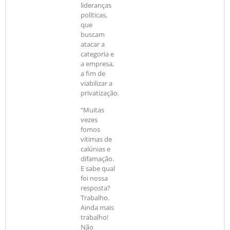
lideranças
políticas,
que
buscam
atacar a
categoria e
a empresa,
a fim de
viabilizar a
privatização.
“Muitas
vezes
fomos
vítimas de
calúnias e
difamação.
E sabe qual
foi nossa
resposta?
Trabalho.
Ainda mais
trabalho!
Não