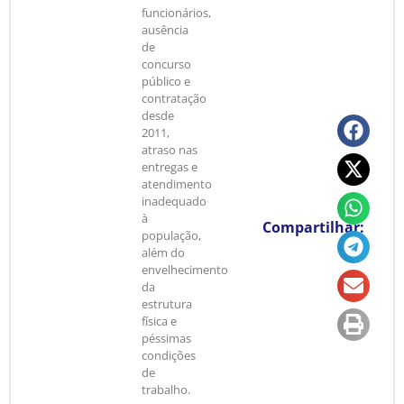
funcionários,
ausência
de
concurso
público e
contratação
desde
2011,
atraso nas
entregas e
atendimento
inadequado
à
Compartilhar:
população,
além do
envelhecimento
da
estrutura
física e
péssimas
condições
de
trabalho.