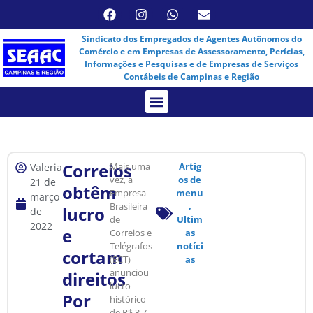
Sindicato dos Empregados de Agentes Autônomos do
Comércio e em Empresas de Assessoramento, Perícias,
Informações e Pesquisas e de Empresas de Serviços
Contábeis de Campinas e Região
Assembleia Virtual
Correios
Mais uma
Artig
Valeria
vez, a
os de
21 de
obtêm
Empresa
menu
março
Brasileira
,
lucro
de
de
Ultim
2022
e
Correios e
as
Telégrafos
notíci
cortam
(ECT)
as
anunciou
direitos
lucro
Por
histórico
de R$ 3,7