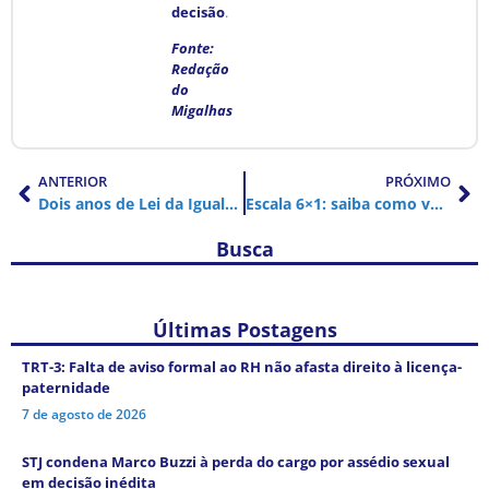
decisão
.
Fonte:
Redação
do
Migalhas
ANTERIOR
PRÓXIMO
Dois anos de Lei da Igualdade Salarial: avanços e desafios na busca por equidade no trabalho
Escala 6×1: saiba como votar no Plebiscito Popular pelo fim do trabalho exaustivo
Busca
Últimas Postagens
TRT-3: Falta de aviso formal ao RH não afasta direito à licença-
paternidade
7 de agosto de 2026
STJ condena Marco Buzzi à perda do cargo por assédio sexual
em decisão inédita