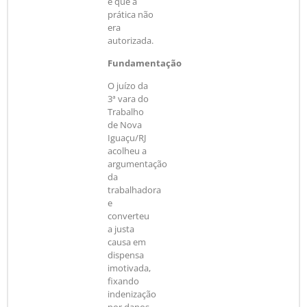
e que a
prática não
era
autorizada.
Fundamentação
O juízo da
3ª vara do
Trabalho
de Nova
Iguaçu/RJ
acolheu a
argumentação
da
trabalhadora
e
converteu
a justa
causa em
dispensa
imotivada,
fixando
indenização