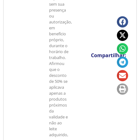
sem sua
presença
ou
autorização,
em
benefício
próprio,
durante o
horário de
Compartilhar:
trabalho.
Afirmou
que o
desconto
de 50% se
aplicava
apenas a
produtos
próximos
da
validade e
não ao
leite
adquirido,