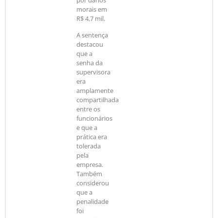
por danos
morais em
R$ 4,7 mil.
A sentença
destacou
que a
senha da
supervisora
era
amplamente
compartilhada
entre os
funcionários
e que a
prática era
tolerada
pela
empresa.
Também
considerou
que a
penalidade
foi