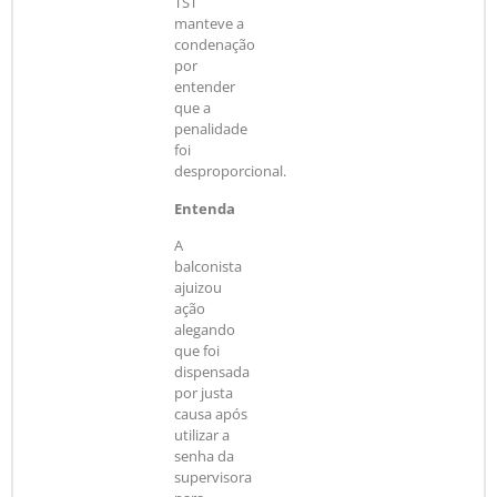
TST
manteve a
condenação
por
entender
que a
penalidade
foi
desproporcional.
Entenda
A
balconista
ajuizou
ação
alegando
que foi
dispensada
por justa
causa após
utilizar a
senha da
supervisora