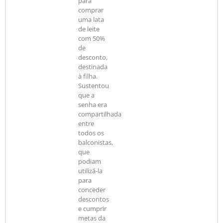
para
comprar
uma lata
de leite
com 50%
de
desconto,
destinada
à filha.
Sustentou
que a
senha era
compartilhada
entre
todos os
balconistas,
que
podiam
utilizá-la
para
conceder
descontos
e cumprir
metas da