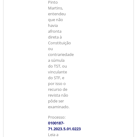
Pinto
Martins,
entendeu
que não
havia
afronta
direta à
Constituição
ou
contrariedade
a súmula
do TST, ou
vinculante
do STF, e
por isso o
recurso de
revista não
pôde ser
examinado.
Processo:
0100187-
71.2023.5.01.0223
Leia a