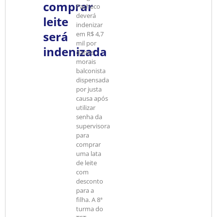
comprar
Pacheco
deverá
leite
indenizar
será
em R$ 4,7
mil por
indenizada
danos
morais
balconista
dispensada
por justa
causa após
utilizar
senha da
supervisora
para
comprar
uma lata
de leite
com
desconto
para a
filha. A 8ª
turma do