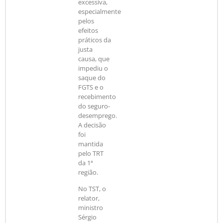
excessiva,
especialmente
pelos
efeitos
práticos da
justa
causa, que
impediu o
saque do
FGTS e o
recebimento
do seguro-
desemprego.
A decisão
foi
mantida
pelo TRT
da 1ª
região.
No TST, o
relator,
ministro
Sérgio