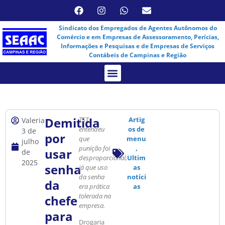
Sindicato dos Empregados de Agentes Autônomos do
Comércio e em Empresas de Assessoramento, Perícias,
Informações e Pesquisas e de Empresas de Serviços
Contábeis de Campinas e Região
Assembleia Virtual
Demitida
TST
Artig
Valeria
entendeu
os de
3 de
por
que
menu
julho
punição foi
,
usar
de
desproporcional,
Ultim
2025
senha
já que uso
as
da senha
notíci
da
era prática
as
tolerada na
chefe
empresa.
para
Drogaria