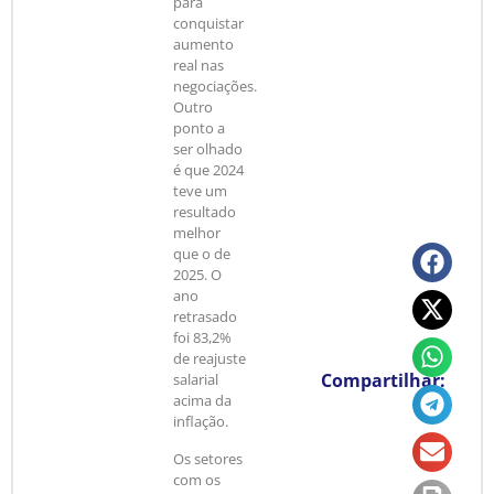
para
conquistar
aumento
real nas
negociações.
Outro
ponto a
ser olhado
é que 2024
teve um
resultado
melhor
que o de
2025. O
ano
retrasado
foi 83,2%
de reajuste
Compartilhar:
salarial
acima da
inflação.
Os setores
com os