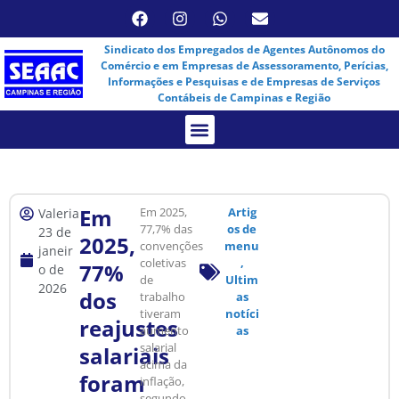
Sindicato dos Empregados de Agentes Autônomos do
Comércio e em Empresas de Assessoramento, Perícias,
Informações e Pesquisas e de Empresas de Serviços
Contábeis de Campinas e Região
Assembleia Virtual
Em
Em 2025,
Artig
Valeria
77,7% das
os de
23 de
2025,
convenções
menu
janeir
coletivas
,
77%
o de
de
Ultim
2026
dos
trabalho
as
tiveram
notíci
reajustes
aumento
as
salarial
salariais
acima da
foram
inflação,
segundo