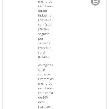
melhores
resultados
foram
indústria
(79,5%) e
comércio
(79,2%)
seguido
por
serviços
(76,9%) e
rural
(69,4%).
As regiões
sul e
sudeste
tiveram os
melhores
resultados
com cerca
de 80%
dos
reajustes