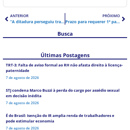
ANTERIOR
PRÓXIMO
“A ditadura perseguiu trabalhadores”, diz Antonio Neto em discurso sobre Manoel Fiel Filho
Prazo para requerer 1ª parcela do 13º salário junto com as férias termina hoje 30 de janeiro
Busca
Últimas Postagens
TRT-3: Falta de aviso formal ao RH não afasta direito à licença-
paternidade
7 de agosto de 2026
STJ condena Marco Buzzi à perda do cargo por assédio sexual
em decisão inédita
7 de agosto de 2026
É do Brasil: Isenção do IR amplia renda de trabalhadores e
pode estimular economia
7 de agosto de 2026