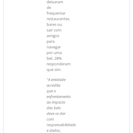
deixaram
de
frequentar
restaurantes,
bares ou
sair com
amigos
para
navegar
por uma
bet, 28%
responderam
que sim.
“A entidade
acredita
que o
enfrentamento
ao impacto
das bets
deve se dar
com
responsabilidade
e dados,