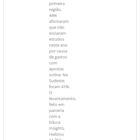
primeira
região,
44%
afirmaram
que não
iniciaram
estudos
neste ano
por causa
de gastos
com
apostas
online. No
Sudeste,
foram 41%.
O
levantamento,
feito em
parceria
com a
Educa
Insights,
realizou
11.762