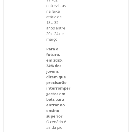
entrevistas
na faixa
etária de
18 a 35
anos entre
20 e 24 de
março.
Para o
futuro,
em 2026,
34% dos
jovens
dizem que
precisarão
interromper
gastos em
bets para
entrar no
ensino
superior
.
O cenário é
ainda pior