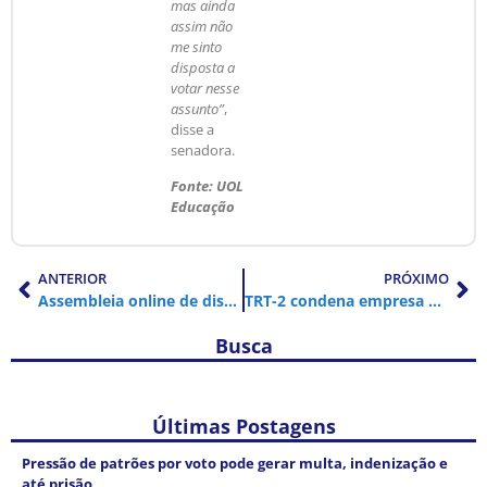
mas ainda
assim não
me sinto
disposta a
votar nesse
assunto”
,
disse a
senadora.
Fonte: UOL
Educação
ANTERIOR
PRÓXIMO
Assembleia online de discussão da Pauta de Reivindicações dos trabalhadores da Funcamp: prazo para sugerir cláusulas termina hoje à meia noite
TRT-2 condena empresa por inércia em caso de agressão e assédio sexual
Busca
Últimas Postagens
Pressão de patrões por voto pode gerar multa, indenização e
até prisão