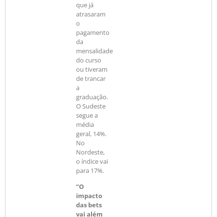
que já
atrasaram
o
pagamento
da
mensalidade
do curso
ou tiveram
de trancar
a
graduação.
O Sudeste
segue a
média
geral, 14%.
No
Nordeste,
o índice vai
para 17%.
“O
impacto
das bets
vai além