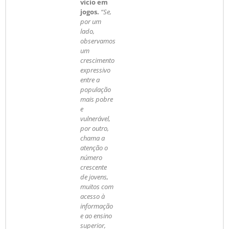
vício em
jogos.
“Se,
por um
lado,
observamos
um
crescimento
expressivo
entre a
população
mais pobre
e
vulnerável,
por outro,
chama a
atenção o
número
crescente
de jovens,
muitos com
acesso à
informação
e ao ensino
superior,