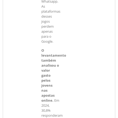
Whatsapp.
As
plataformas
desses
jogos
perdem
apenas
para o
Google.
O
levantamento
também
analisou o
valor
gasto
pelos
jovens
nas
apostas
online.
Em
2024,
30,8%
responderam