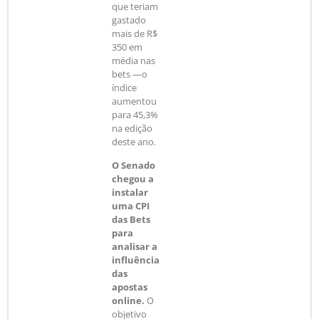
que teriam
gastado
mais de R$
350 em
média nas
bets —o
índice
aumentou
para 45,3%
na edição
deste ano.
O Senado
chegou a
instalar
uma CPI
das Bets
para
analisar a
influência
das
apostas
online.
O
objetivo