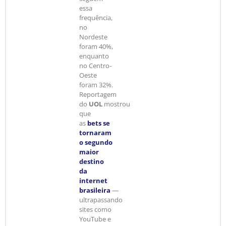
essa
frequência,
no
Nordeste
foram 40%,
enquanto
no Centro-
Oeste
foram 32%.
Reportagem
do
UOL
mostrou
que
as
bets se
tornaram
o segundo
maior
destino
da
internet
brasileira
—
ultrapassando
sites como
YouTube e