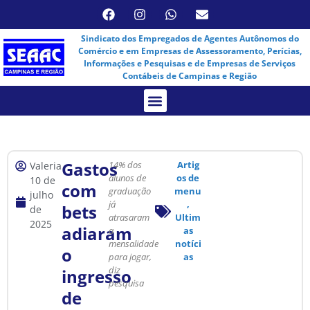
Sindicato dos Empregados de Agentes Autônomos do
Comércio e em Empresas de Assessoramento, Perícias,
Informações e Pesquisas e de Empresas de Serviços
Contábeis de Campinas e Região
Assembleia Virtual
Gastos
14% dos
Artig
Valeria
alunos de
os de
10 de
com
graduação
menu
julho
já
,
bets
de
atrasaram
Ultim
2025
adiaram
a
as
mensalidade
notíci
o
para jogar,
as
diz
ingresso
pesquisa
de