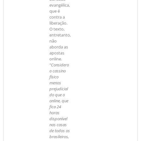
evangélica,
que é
contra a
liberação.
O texto,
entretanto,
não
aborda as
apostas
online.
“Considero
o cassino
físico
menos
prejudicial
do que o
online, que
fica 24
horas
disponível
nas casas
de todos os
brasileiros,