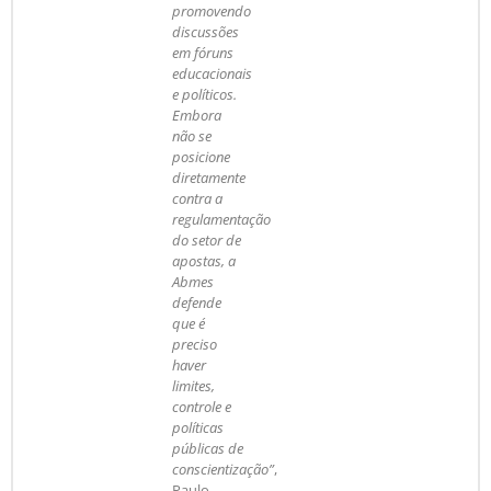
promovendo
discussões
em fóruns
educacionais
e políticos.
Embora
não se
posicione
diretamente
contra a
regulamentação
do setor de
apostas, a
Abmes
defende
que é
preciso
haver
limites,
controle e
políticas
públicas de
conscientização”
,
Paulo