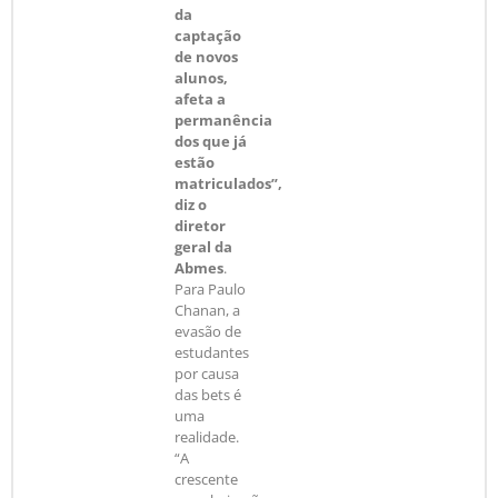
da
captação
de novos
alunos,
afeta a
permanência
dos que já
estão
matriculados”,
diz o
diretor
geral da
Abmes
.
Para Paulo
Chanan, a
evasão de
estudantes
por causa
das bets é
uma
realidade.
“A
crescente