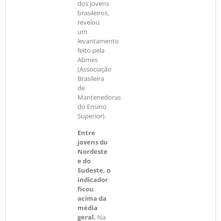
dos jovens
brasileiros,
revelou
um
levantamento
feito pela
Abmes
(Associação
Brasileira
de
Mantenedoras
do Ensino
Superior).
Entre
jovens do
Nordeste
e do
Sudeste, o
indicador
ficou
acima da
média
geral.
Na