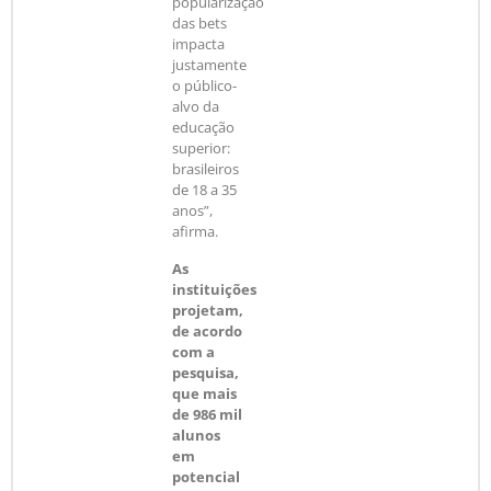
popularização
das bets
impacta
justamente
o público-
alvo da
educação
superior:
brasileiros
de 18 a 35
anos”,
afirma.
As
instituições
projetam,
de acordo
com a
pesquisa,
que mais
de 986 mil
alunos
em
potencial