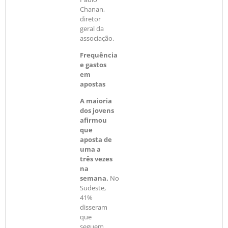
Chanan,
diretor
geral da
associação.
Frequência
e gastos
em
apostas
A maioria
dos jovens
afirmou
que
aposta de
uma a
três vezes
na
semana.
No
Sudeste,
41%
disseram
que
seguem