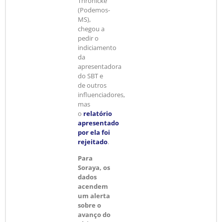
Thronicke
(Podemos-
MS),
chegou a
pedir o
indiciamento
da
apresentadora
do SBT e
de outros
influenciadores,
mas
o
relatório
apresentado
por ela foi
rejeitado
.
Para
Soraya, os
dados
acendem
um alerta
sobre o
avanço do