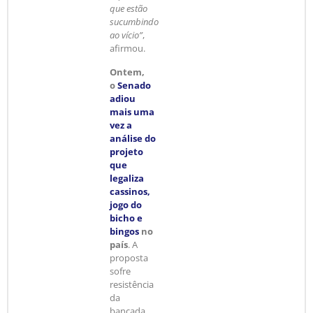
que estão
sucumbindo
ao vício”
,
afirmou.
Ontem,
o
Senado
adiou
mais uma
vez a
análise do
projeto
que
legaliza
cassinos,
jogo do
bicho e
bingos
no
país
. A
proposta
sofre
resistência
da
bancada