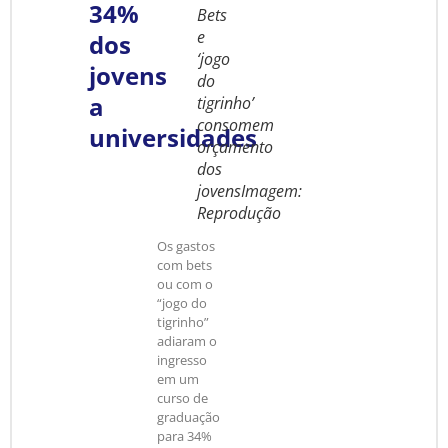
34%
Bets
e
dos
‘jogo
jovens
do
a
tigrinho’
consomem
universidades
orçamento
dos
jovensImagem:
Reprodução
Os gastos
com bets
ou com o
“jogo do
tigrinho”
adiaram o
ingresso
em um
curso de
graduação
para 34%