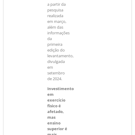
a partir da
pesquisa
realizada
em março,
além das
informações
da
primeira
edição do
levantamento,
divulgada
em
setembro
de 2024.
Investimento
em
exercício
físico é
afetado,
mas
ensino
superior é
mais