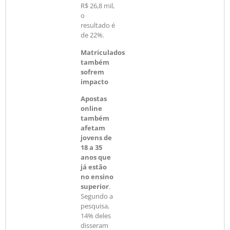
R$ 26,8 mil,
o
resultado é
de 22%.
Matriculados
também
sofrem
impacto
Apostas
online
também
afetam
jovens de
18 a 35
anos que
já estão
no ensino
superior
.
Segundo a
pesquisa,
14% deles
disseram