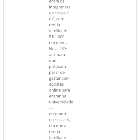
entre os
integrantes
da classe D
e E, com
renda
familiar de
R$ 1.000
em média.
Nela, 43%
afirmam
que
precisam
parar de
gastar com
apostas
online para
entrar na
universidade
—
enquanto
na classe A,
em que a
renda
familiar é