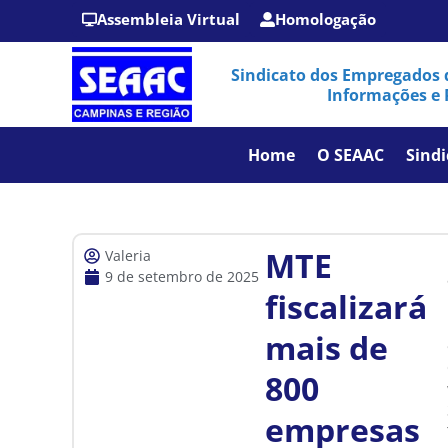
Assembleia Virtual
Homologação
Sindicato dos Empregados 
Informações e 
Home
O SEAAC
Sindi
MTE
Valeria
9 de setembro de 2025
fiscalizará
mais de
800
empresas