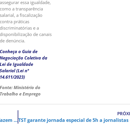
assegurar essa igualdade,
como a transparência
salarial, a fiscalização
contra práticas
discriminatórias e a
disponibilização de canais
de denúncia.
Conheça o Guia de
Negociação Coletiva da
Lei de Igualdade
Salarial (Lei nº
14.611/2023)
Fonte: Ministério do
Trabalho e Emprego
PRÓX
Dias 12, 13 e 14! Entregadores de Campinas fazem breque contra precarização do trabalho