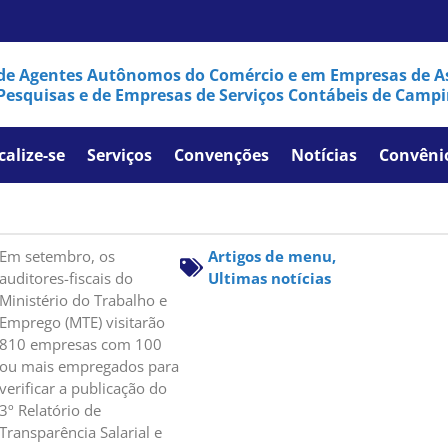
de Agentes Autônomos do Comércio e em Empresas de As
Pesquisas e de Empresas de Serviços Contábeis de Campi
calize-se
Serviços
Convenções
Notícias
Convêni
Em setembro, os
Artigos de menu
,
auditores-fiscais do
Ultimas notícias
Ministério do Trabalho e
Emprego (MTE) visitarão
810 empresas com 100
ou mais empregados para
verificar a publicação do
3º Relatório de
Transparência Salarial e