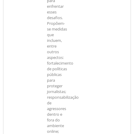
para
enfrentar
esses
desafios.
Propõem-
se medidas
que
incluem,
entre
outros
aspectos:
fortalecimento
de políticas
públicas
para
proteger
jornalistas;
responsabilização
de
agressores
dentro e
fora do
ambiente
online;