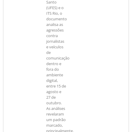
Santo
(UFES) e o
ITS Rio, o
documento
analisa as
agressões
contra
jornalistas
e veículos
de
comunicação
dentro e
fora do
ambiente
digital,
entre 15 de
agosto e
27 de
outubro.
As análises
revelaram
um padrão
marcado,
principalmente,