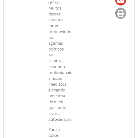
(9,1%).
Muitos
desses
ataques
foram
promovidos
por
agentes
políticos
ou
estatais,
expondo
profissionais
a riscos
imediatos
e criando
um clima
de medo
que pode
levar à
autocensura.
Para a
CDJor,