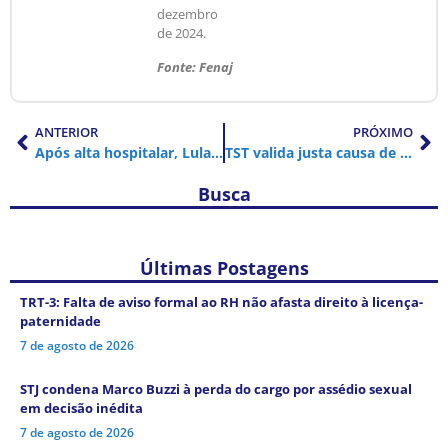
dezembro
de 2024.
Fonte: Fenaj
ANTERIOR
PRÓXIMO
Após alta hospitalar, Lula diz que está tranquilo e vai se cuidar
TST valida justa causa de empregada que fez ofensas racistas a colega
Busca
Últimas Postagens
TRT-3: Falta de aviso formal ao RH não afasta direito à licença-
paternidade
7 de agosto de 2026
STJ condena Marco Buzzi à perda do cargo por assédio sexual
em decisão inédita
7 de agosto de 2026