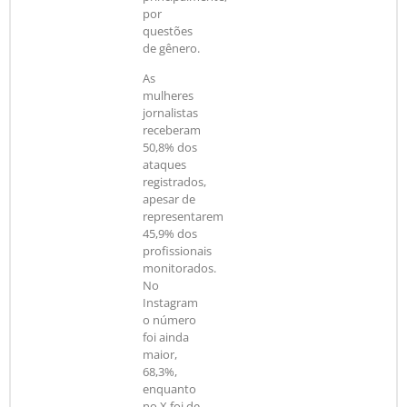
por
questões
de gênero.
As
mulheres
jornalistas
receberam
50,8% dos
ataques
registrados,
apesar de
representarem
45,9% dos
profissionais
monitorados.
No
Instagram
o número
foi ainda
maior,
68,3%,
enquanto
no X foi de