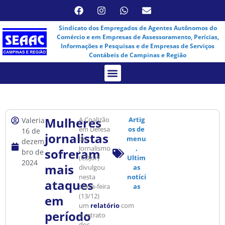
Sindicato dos Empregados de Agentes Autônomos do
Comércio e em Empresas de Assessoramento, Perícias,
Informações e Pesquisas e de Empresas de Serviços
Contábeis de Campinas e Região
Assembleia Virtual
Mulheres
A Coalizão
Artig
Valeria
em Defesa
os de
16 de
jornalistas
do
menu
dezem
Jornalismo
,
sofreram
bro de
(CDJor)
Ultim
2024
mais
divulgou
as
nesta
notíci
ataques
sexta-feira
as
(13/12)
em
um
relatório
com
período
o retrato
dos