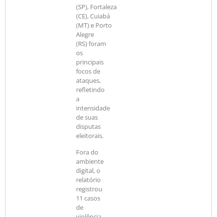
(SP), Fortaleza
(CE), Cuiabá
(MT) e Porto
Alegre
(RS) foram
os
principais
focos de
ataques,
refletindo
a
intensidade
de suas
disputas
eleitorais.
Fora do
ambiente
digital, o
relatório
registrou
11 casos
de
violência