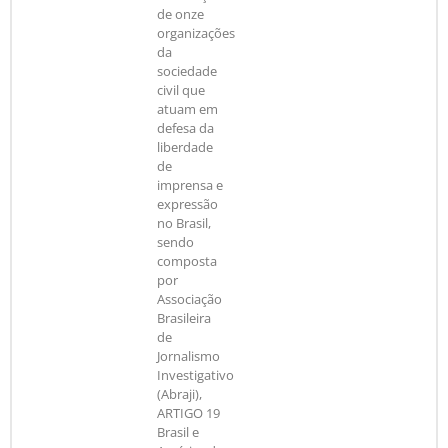
de onze
organizações
da
sociedade
civil que
atuam em
defesa da
liberdade
de
imprensa e
expressão
no Brasil,
sendo
composta
por
Associação
Brasileira
de
Jornalismo
Investigativo
(Abraji),
ARTIGO 19
Brasil e