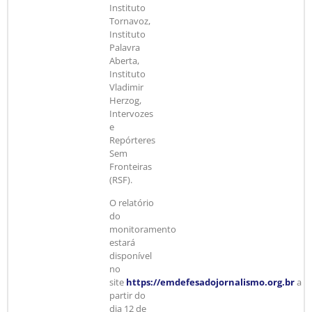
Instituto
Tornavoz,
Instituto
Palavra
Aberta,
Instituto
Vladimir
Herzog,
Intervozes
e
Repórteres
Sem
Fronteiras
(RSF).
O relatório
do
monitoramento
estará
disponível
no
site
https://emdefesadojornalismo.org.br
a
partir do
dia 12 de