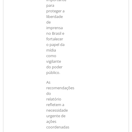
para
proteger a
liberdade
de
imprensa
no Brasil e
fortalecer
o papel da
mídia
como
vigilante
do poder
público.
As
recomendações
do
relatório
refletem a
necessidade
urgente de
ações
coordenadas