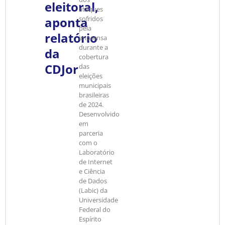
eleitoral,
ataques
aponta
sofridos
pela
relatório
imprensa
durante a
da
cobertura
CDJor
das
eleições
municipais
brasileiras
de 2024.
Desenvolvido
em
parceria
com o
Laboratório
de Internet
e Ciência
de Dados
(Labic) da
Universidade
Federal do
Espírito