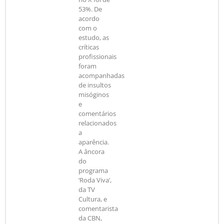
53%. De
acordo
com o
estudo, as
críticas
profissionais
foram
acompanhadas
de insultos
misóginos
e
comentários
relacionados
a
aparência.
A âncora
do
programa
‘Roda Viva’,
da TV
Cultura, e
comentarista
da CBN,