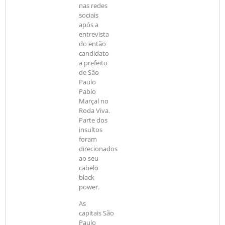
nas redes
sociais
após a
entrevista
do então
candidato
a prefeito
de São
Paulo
Pablo
Marçal no
Roda Viva.
Parte dos
insultos
foram
direcionados
ao seu
cabelo
black
power.
As
capitais São
Paulo