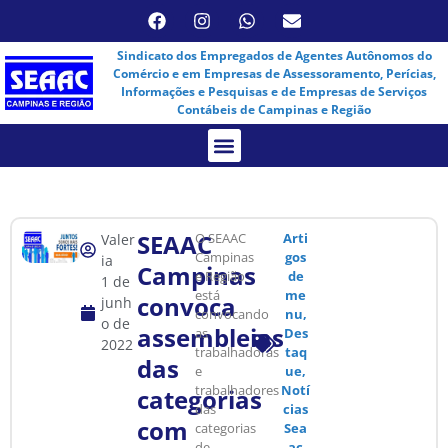
Sindicato dos Empregados de Agentes Autônomos do
Comércio e em Empresas de Assessoramento, Perícias,
Informações e Pesquisas e de Empresas de Serviços
Contábeis de Campinas e Região
Assembleia Virtual
SEAAC
O SEAAC
Arti
Valer
Campinas
gos
ia
Campinas
e Região
de
1 de
está
me
convoca
junh
convocando
nu
,
o de
assembleias
as
Des
2022
trabalhadoras
taq
das
e
ue
,
trabalhadores
Notí
categorias
das
cias
com
categorias
Sea
de
ac