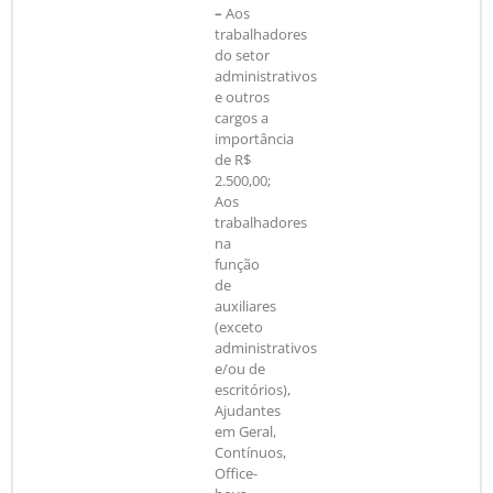
–
Aos
trabalhadores
do setor
administrativos
e outros
cargos a
importância
de R$
2.500,00;
Aos
trabalhadores
na
função
de
auxiliares
(exceto
administrativos
e/ou de
escritórios),
Ajudantes
em Geral,
Contínuos,
Office-