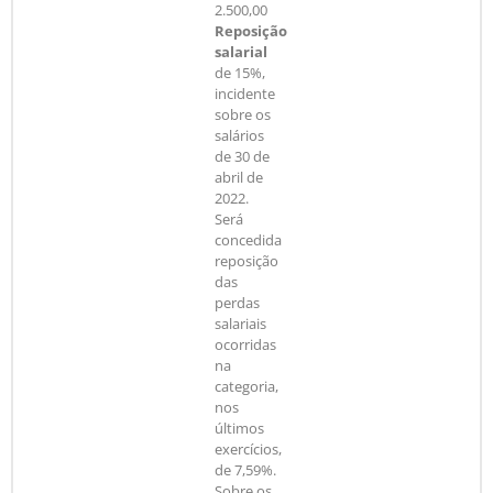
2.500,00
Reposição
salarial
de 15%,
incidente
sobre os
salários
de 30 de
abril de
2022.
Será
concedida
reposição
das
perdas
salariais
ocorridas
na
categoria,
nos
últimos
exercícios,
de 7,59%.
Sobre os