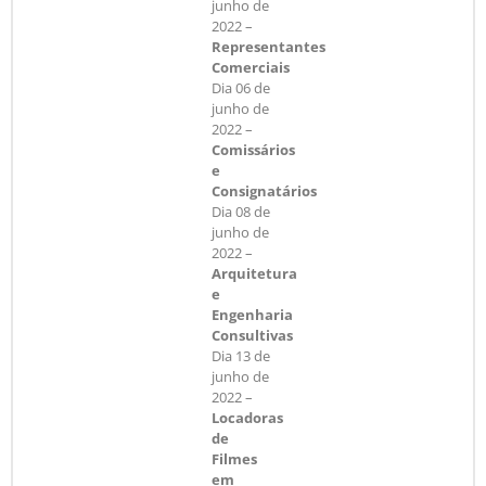
junho de
2022 –
Representantes
Comerciais
Dia 06 de
junho de
2022 –
Comissários
e
Consignatários
Dia 08 de
junho de
2022 –
Arquitetura
e
Engenharia
Consultivas
Dia 13 de
junho de
2022 –
Locadoras
de
Filmes
em