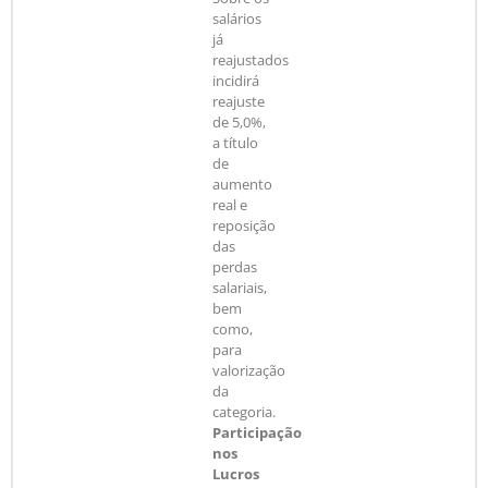
salários
já
reajustados
incidirá
reajuste
de 5,0%,
a título
de
aumento
real e
reposição
das
perdas
salariais,
bem
como,
para
valorização
da
categoria.
Participação
nos
Lucros