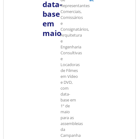
data-
Representantes
base
Comerciais,
Comissários
em
e
Consignatários,
maio
Arquitetura
e
Engenharia
Consultivas
e
Locadoras
de Filmes
em Vídeo
e DVD,
com
data-
base em
1º de
maio
para as
assembleias
da
Campanha