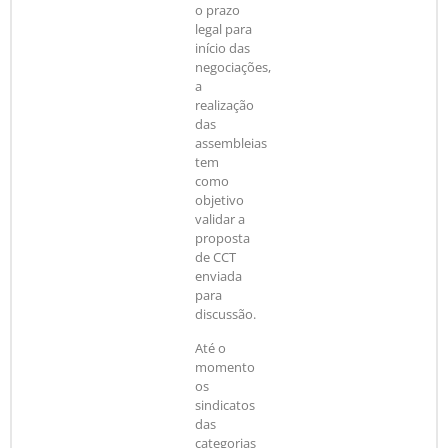
o prazo
legal para
início das
negociações,
a
realização
das
assembleias
tem
como
objetivo
validar a
proposta
de CCT
enviada
para
discussão.
Até o
momento
os
sindicatos
das
categorias