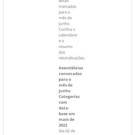
estão
marcadas
para o
mês de
junho.
Confira o
calendário
e o
resumo
das
reivindicações.
Assembleias
convocadas
para o
mês de
junho
Categorias
com
data-
base em
maio de
2022
Dia 02 de