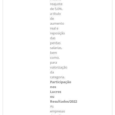
reajuste
de 5,0%,
a título
de
aumento
real e
reposição
das
perdas
salarias,
bem
como,
para
valorização
da
categoria.
Participação
nos
Lucros
ou
Resultados/2022
As
empresas