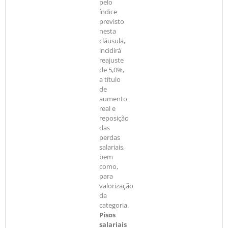
pelo
índice
previsto
nesta
cláusula,
incidirá
reajuste
de 5,0%,
a título
de
aumento
real e
reposição
das
perdas
salariais,
bem
como,
para
valorização
da
categoria.
Pisos
salariais