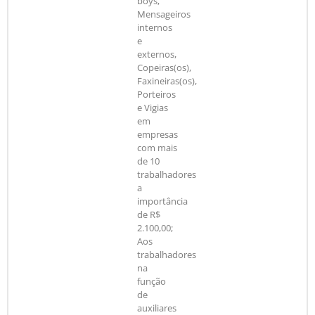
boys,
Mensageiros
internos
e
externos,
Copeiras(os),
Faxineiras(os),
Porteiros
e Vigias
em
empresas
com mais
de 10
trabalhadores
a
importância
de R$
2.100,00;
Aos
trabalhadores
na
função
de
auxiliares