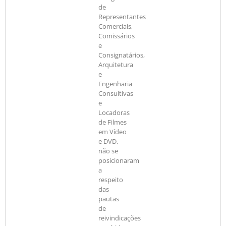
de
Representantes
Comerciais,
Comissários
e
Consignatários,
Arquitetura
e
Engenharia
Consultivas
e
Locadoras
de Filmes
em Vídeo
e DVD,
não se
posicionaram
a
respeito
das
pautas
de
reivindicações