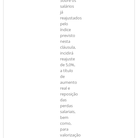
Sobre os
salários
já
reajustados
pelo
índice
previsto
nesta
cláusula,
incidirá
reajuste
de 5,0%,
a título
de
aumento
real e
reposição
das
perdas
salariais,
bem
como,
para
valorização