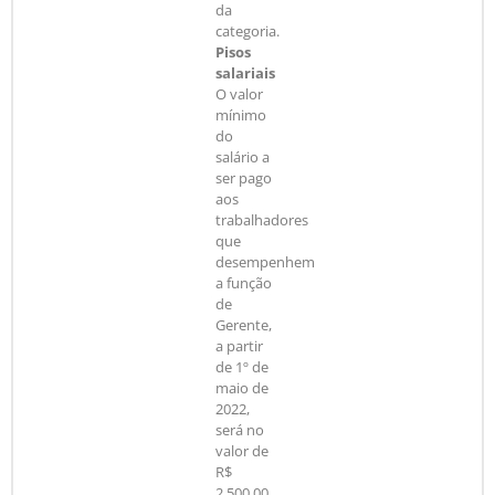
da
categoria.
Pisos
salariais
O valor
mínimo
do
salário a
ser pago
aos
trabalhadores
que
desempenhem
a função
de
Gerente,
a partir
de 1º de
maio de
2022,
será no
valor de
R$
2.500,00.