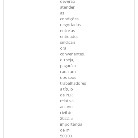
deverão
atender
às
condições
negociadas
entre as
entidades
sindicais
ora
convenentes,
ou seja,
pagará a
cada um
dos seus
trabalhadores
a título
de PLR
relativa
ao ano
civil de
2022, a
importância
de R$
500,00.