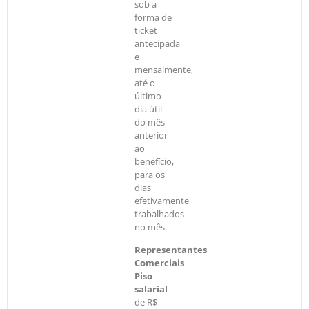
sob a
forma de
ticket
antecipada
e
mensalmente,
até o
último
dia útil
do mês
anterior
ao
benefício,
para os
dias
efetivamente
trabalhados
no mês.
Representantes
Comerciais
Piso
salarial
de R$