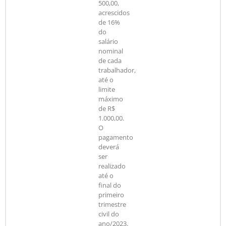
500,00,
acrescidos
de 16%
do
salário
nominal
de cada
trabalhador,
até o
limite
máximo
de R$
1.000,00.
O
pagamento
deverá
ser
realizado
até o
final do
primeiro
trimestre
civil do
ano/2023.