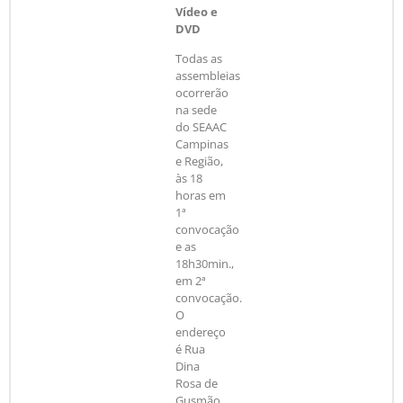
Vídeo e
DVD
Todas as
assembleias
ocorrerão
na sede
do SEAAC
Campinas
e Região,
às 18
horas em
1ª
convocação
e as
18h30min.,
em 2ª
convocação.
O
endereço
é Rua
Dina
Rosa de
Gusmão,