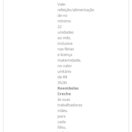
Vale-
refeição/alimentação
de no
mínimo
22
unidades
ao mês,
inclusive
nas férias
e licença
maternidade,
no valor
unitário
de R$
35,00.
Reembolso
Creche
às suas
trabalhadoras
mães,
para
cada
filho,