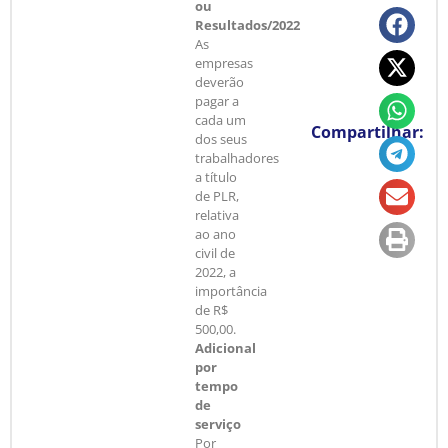
ou
Resultados/2022
As
empresas
deverão
pagar a
cada um
Compartilhar:
dos seus
trabalhadores
a título
de PLR,
relativa
ao ano
civil de
2022, a
importância
de R$
500,00.
Adicional
por
tempo
de
serviço
Por