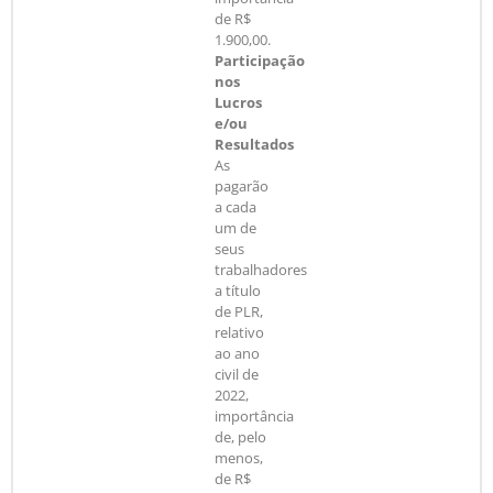
de R$
1.900,00.
Participação
nos
Lucros
e/ou
Resultados
As
pagarão
a cada
um de
seus
trabalhadores
a título
de PLR,
relativo
ao ano
civil de
2022,
importância
de, pelo
menos,
de R$