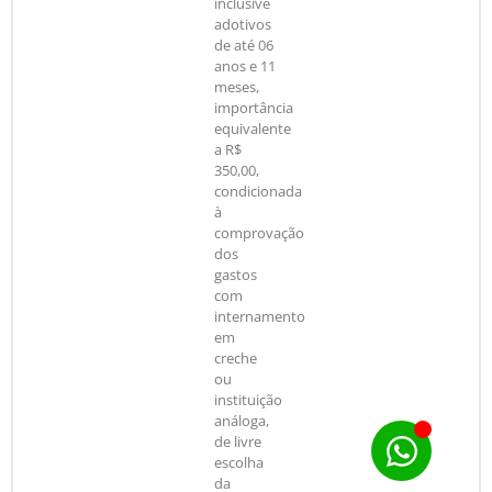
inclusive
adotivos
de até 06
anos e 11
meses,
importância
equivalente
a R$
350,00,
condicionada
à
comprovação
dos
gastos
com
internamento
em
creche
ou
instituição
análoga,
de livre
escolha
da