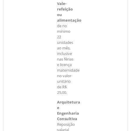
Vale-
refeição
ou
alimentação
de no
mínimo
22
unidades
ao mês,
inclusive
nas férias
e licença
maternidade
no valor
unitário
de R$
25,00.
Arquitetura
e
Engenharia
Consultiva
Reposição
salarial