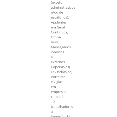
(exceto
administrativos
e/ou de
escritórios),
Ajudantes
em Geral,
Contínuos,
Office-
boys,
Mensageiros
internos
e
externos,
Copeiras(as),
Faxineiras(os),
Porteiros
e Vigias
em
empresas
com até
10
trabalhadores
a
importância