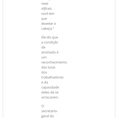
mais
difíceis,
você tem
que
levantar a
cabeça.”
Ele diz que
a condição
de
anistiado é
um
reconhecimento
das lutas
dos
trabalhadores
e da
capacidade
deles de se
arriscarem.
O
secretário-
geral da