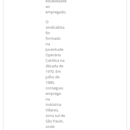
estabilidade
ao
empregado.
O
sindicalista
foi
formado
na
Juventude
Operária
Católica na
década de
1970. Em
julho de
1980,
conseguiu
emprego
na
Indústria
Villares,
zona sul de
São Paulo,
onde