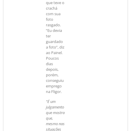
que teve o
crachá
com sua
foto
rasgado.
“Eu devia
ter
guardado
a foto”, diz
ao Painel.
Poucos
dias
depois,
porém,
conseguiu
emprego
na Fligor.
“É um
julgamento
que mostra
que,
mesmo nas
situações