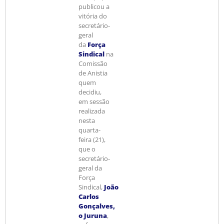
publicou a
vitória do
secretário-
geral
da
Força
Sindical
na
Comissão
de Anistia
quem
decidiu,
em sessão
realizada
nesta
quarta-
feira (21),
que o
secretário-
geral da
Força
Sindical,
João
Carlos
Gonçalves,
o Juruna
,