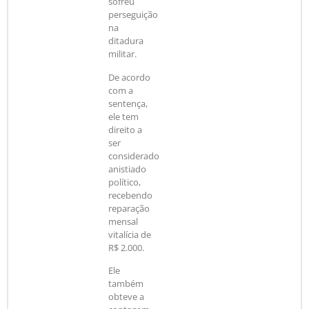
sofreu
perseguição
na
ditadura
militar.
De acordo
com a
sentença,
ele tem
direito a
ser
considerado
anistiado
político,
recebendo
reparação
mensal
vitalícia de
R$ 2.000.
Ele
também
obteve a