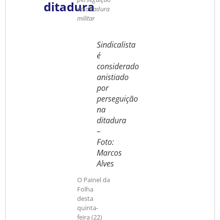
ditadura
na ditadura
militar
Sindicalista
é
considerado
anistiado
por
perseguição
na
ditadura
–
Foto:
Marcos
Alves
O Painel da
Folha
desta
quinta-
feira (22)