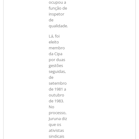
ocupou a
função de
inspetor
de
qualidade.
Lá, foi
eleito
membro
da Cipa
por duas
gestões
seguidas,
de
setembro
de 1981 a
outubro
de 1983.
No
processo,
Juruna diz
que os
ativistas
sindicais