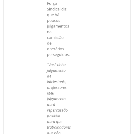
Força
Sindical diz
que há
poucos
julgamentos
na
comissão
de
operários
perseguidos.
“Você tinha
julgamento
de
intelectuais,
professores.
Meu
julgamento
dará
repercussão
positiva
para que
trabalhadores
que não