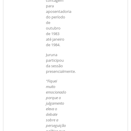
contagem
para
aposentadoria
do período
de
outubro
de 1983
até janeiro
de 1984.
Juruna
participou
da sessão
presencialmente.
“Fiquei
muito
emocionado
porque o
julgamento
eleva o
debate
sobre a
perseguição
política que