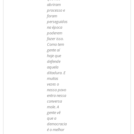
abriram
processo e
foram
perseguidos
na época
poderem
fazer isso.
Como tem
gente aí
hoje que
defende
aquela
ditadura. E
muitas
vezes o
nosso povo
entra nessa
conversa
mole. A
gente vê
que a
democracia
é o melhor