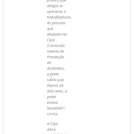
atingiu os
operários e
trabalhadores.
As pessoas
que
atuavam na
Cipa
(Comissão
Interna de
Prevenção
de
Acidentes),
a gente
sabia que,
depois de
dois anos, a
gente
estava
liquidado”,
conta.
A Cipa
dava