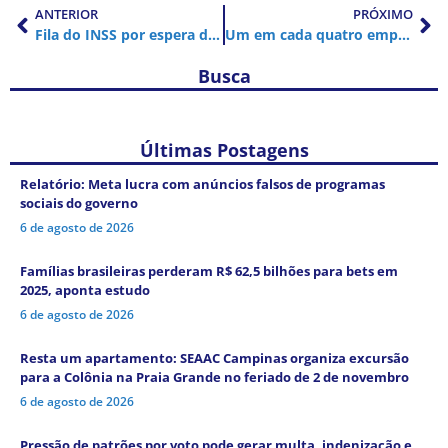
ANTERIOR
PRÓXIMO
Fila do INSS por espera de benefícios chega a recorde de 2,7 milhões
Um em cada quatro empregos corre o risco de ser transformado pela IA generativa, mostra o novo índice global OIT-NASK
Busca
Últimas Postagens
Relatório: Meta lucra com anúncios falsos de programas
sociais do governo
6 de agosto de 2026
Famílias brasileiras perderam R$ 62,5 bilhões para bets em
2025, aponta estudo
6 de agosto de 2026
Resta um apartamento: SEAAC Campinas organiza excursão
para a Colônia na Praia Grande no feriado de 2 de novembro
6 de agosto de 2026
Pressão de patrões por voto pode gerar multa, indenização e