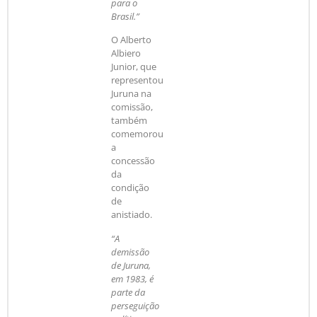
para o
Brasil.”
O Alberto
Albiero
Junior, que
representou
Juruna na
comissão,
também
comemorou
a
concessão
da
condição
de
anistiado.
“A
demissão
de Juruna,
em 1983, é
parte da
perseguição