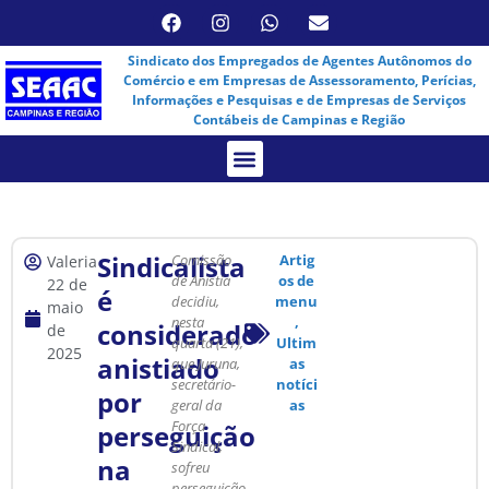
Sindicato dos Empregados de Agentes Autônomos do
Comércio e em Empresas de Assessoramento, Perícias,
Informações e Pesquisas e de Empresas de Serviços
Contábeis de Campinas e Região
Assembleia Virtual
Sindicalista
Comissão
Artig
Valeria
de Anistia
os de
22 de
é
decidiu,
menu
maio
nesta
,
considerado
de
quarta (21),
Ultim
2025
anistiado
que Juruna,
as
secretário-
notíci
por
geral da
as
Força
perseguição
Sindical,
na
sofreu
perseguição