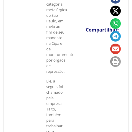
categoria
metalúrgica
de São
Paulo, em
meio ao
Compartilhar:
fim de seu
mandato
na Cipa e
de
monitoramento
por órgãos
de
repressão.
Ele, a
seguir, foi
chamado
pela
empresa
Taito,
também
para
trabalhar
com