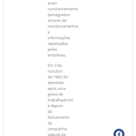
eram
constantemente
perseguidos
através de
monitoramentos
e
informações
repassadas
pelas
empresas.
Em 3 de
outubro
de 1983, foi
demitido
após uma
greve de
trabalhadores
e depois
do
fechamento
da
campanha
salarial da