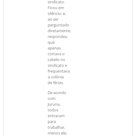
sindicato.
Ficou em
silêncio, e,
ao ser
perguntado
diretamente,
respondeu
que
apenas
cortava o
cabelo no
sindicato e
frequentava
a colônia
de férias.
De acordo
com
Juruna,
todos
entraram
para
trabalhar,
menos ele,