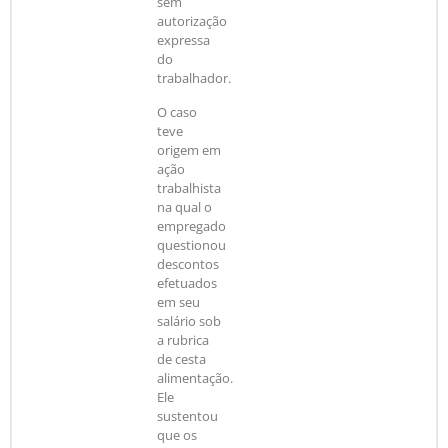
sem
autorização
expressa
do
trabalhador.
O caso
teve
origem em
ação
trabalhista
na qual o
empregado
questionou
descontos
efetuados
em seu
salário sob
a rubrica
de cesta
alimentação.
Ele
sustentou
que os