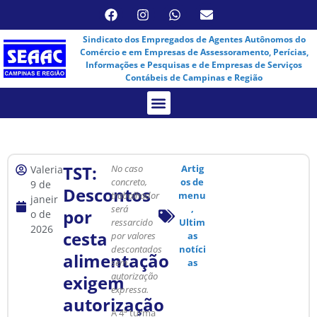
Sindicato dos Empregados de Agentes Autônomos do
Comércio e em Empresas de Assessoramento, Perícias,
Informações e Pesquisas e de Empresas de Serviços
Contábeis de Campinas e Região
Assembleia Virtual
TST:
No caso
Artig
Valeria
concreto,
os de
9 de
Descontos
trabalhador
menu
janeir
será
,
por
o de
ressarcido
Ultim
2026
cesta
por valores
as
descontados
notíci
alimentação
sem
as
autorização
exigem
expressa.
autorização
A 4ª turma