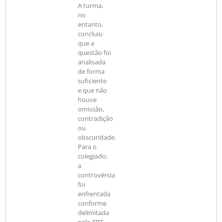
A turma,
no
entanto,
concluiu
que a
questão foi
analisada
de forma
suficiente
e que não
houve
omissão,
contradição
ou
obscuridade.
Para o
colegiado,
a
controvérsia
foi
enfrentada
conforme
delimitada
pelo TRT,