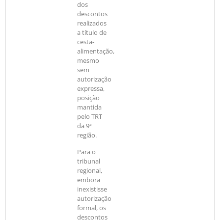
dos
descontos
realizados
a título de
cesta-
alimentação,
mesmo
sem
autorização
expressa,
posição
mantida
pelo TRT
da 9ª
região.
Para o
tribunal
regional,
embora
inexistisse
autorização
formal, os
descontos