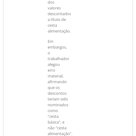
dos
valores
descontados
a título de
cesta
alimentação.
Em
embargos,
o
trabalhador
alegou
erro
material,
afirmando
que os
descontos
teriam sido
nominados
como
“cesta
básica”, e
não “cesta
alimentação”.