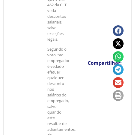
462 da CLT
veda
descontos
salariais,
salvo
exceções
legais.
Segundo o
voto, “ao
empregador
Compartilhar:
é vedado
efetuar
qualquer
desconto
nos
salários do
empregado,
salvo
quando
este
resultar de
adiantamentos,