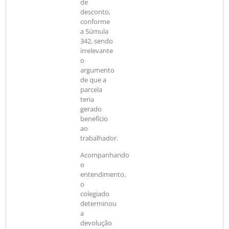
de
desconto,
conforme
a Súmula
342, sendo
irrelevante
o
argumento
de que a
parcela
teria
gerado
benefício
ao
trabalhador.
Acompanhando
o
entendimento,
o
colegiado
determinou
a
devolução