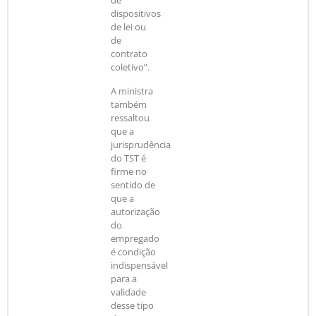
de
dispositivos
de lei ou
de
contrato
coletivo”.
A ministra
também
ressaltou
que a
jurisprudência
do TST é
firme no
sentido de
que a
autorização
do
empregado
é condição
indispensável
para a
validade
desse tipo