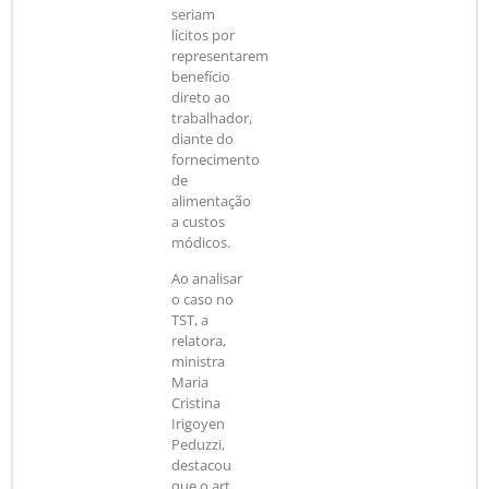
seriam
lícitos por
representarem
benefício
direto ao
trabalhador,
diante do
fornecimento
de
alimentação
a custos
módicos.
Ao analisar
o caso no
TST, a
relatora,
ministra
Maria
Cristina
Irigoyen
Peduzzi,
destacou
que o art.