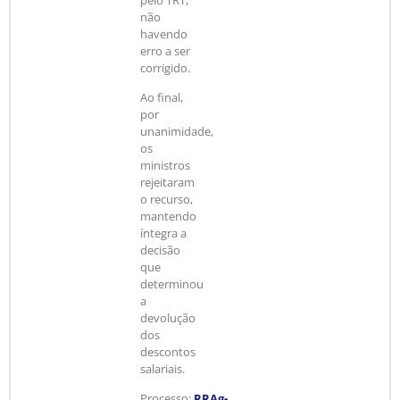
não
havendo
erro a ser
corrigido.
Ao final,
por
unanimidade,
os
ministros
rejeitaram
o recurso,
mantendo
íntegra a
decisão
que
determinou
a
devolução
dos
descontos
salariais.
Processo:
RRAg-