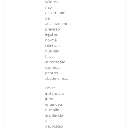
valores
não
decorreram
de
adiantamentos,
previsão
legal ou
norma
coletiva e
que não
havia
autorização
expressa
para os
abatimentos.
Em 1ª
instância, o
juízo
entendeu
que não
era devida
a
devolução