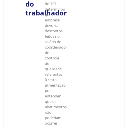
do
do TST
determinou
trabalhador
que
empresa
devolva
descontos
feitos no
salário de
coordenador
de
controle
de
qualidade
referentes
à cesta
alimentação,
por
entender
que os
abatimentos
não
poderiam
ocorrer