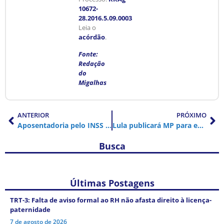
10672-
28.2016.5.09.0003
Leia o
acórdão
.
Fonte:
Redação
do
Migalhas
ANTERIOR
PRÓXIMO
Aposentadoria pelo INSS fica mais rígida em 2026; veja o que muda
Lula publicará MP para evitar reajuste de somente R$ 18 a professores, diz ministro
Busca
Últimas Postagens
TRT-3: Falta de aviso formal ao RH não afasta direito à licença-
paternidade
7 de agosto de 2026