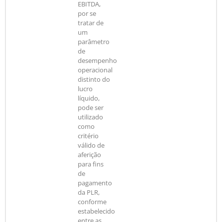
EBITDA,
por se
tratar de
um
parâmetro
de
desempenho
operacional
distinto do
lucro
líquido,
pode ser
utilizado
como
critério
válido de
aferição
para fins
de
pagamento
da PLR,
conforme
estabelecido
entre as