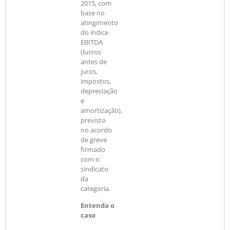
2015, com
base no
atingimento
do índice
EBITDA
(lucros
antes de
juros,
impostos,
depreciação
e
amortização),
previsto
no acordo
de greve
firmado
com o
sindicato
da
categoria.
Entenda o
caso