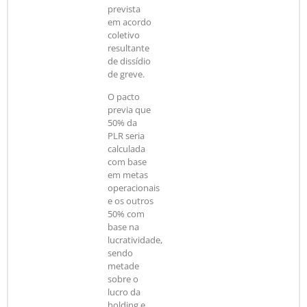
prevista
em acordo
coletivo
resultante
de dissídio
de greve.
O pacto
previa que
50% da
PLR seria
calculada
com base
em metas
operacionais
e os outros
50% com
base na
lucratividade,
sendo
metade
sobre o
lucro da
holding e