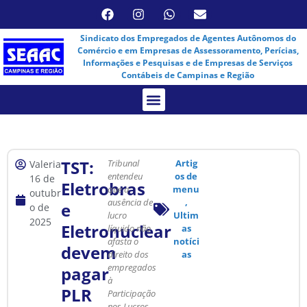
Sindicato dos Empregados de Agentes Autônomos do
Comércio e em Empresas de Assessoramento, Perícias,
Informações e Pesquisas e de Empresas de Serviços
Contábeis de Campinas e Região
Assembleia Virtual
TST:
Tribunal
Artig
Valeria
entendeu
os de
16 de
Eletrobras
que a
menu
outubr
ausência de
,
e
o de
lucro
Ultim
2025
Eletronuclear
líquido não
as
afasta o
notíci
devem
direito dos
as
empregados
pagar
à
PLR
Participação
nos Lucros