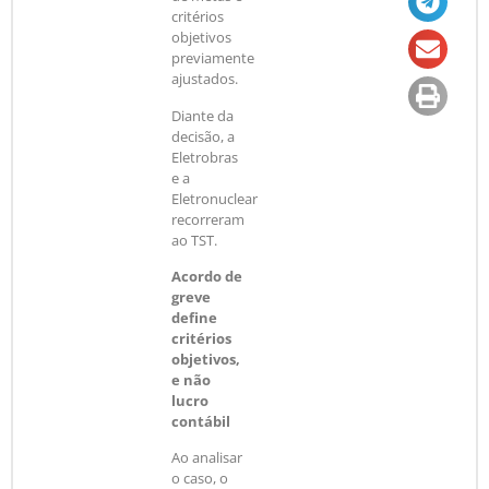
critérios
objetivos
previamente
ajustados.
Diante da
decisão, a
Eletrobras
e a
Eletronuclear
recorreram
ao TST.
Acordo de
greve
define
critérios
objetivos,
e não
lucro
contábil
Ao analisar
o caso, o