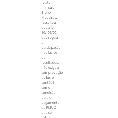
relator,
ministro
Breno
Medeiros,
ressaltou
que a lei
10.101/00,
que regula
a
participação
nos lucros
ou
resultados,
não exige a
comprovação
de lucro
contábil
como
condição
para o
pagamento
da PLR. O
que se
exige,