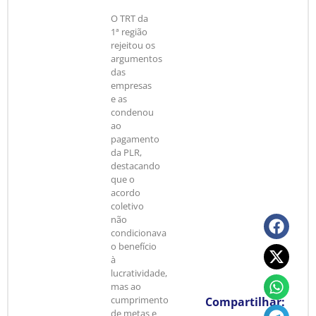
O TRT da
1ª região
rejeitou os
argumentos
das
empresas
e as
condenou
ao
pagamento
da PLR,
destacando
que o
acordo
coletivo
não
condicionava
o benefício
à
lucratividade,
mas ao
cumprimento
Compartilhar:
de metas e