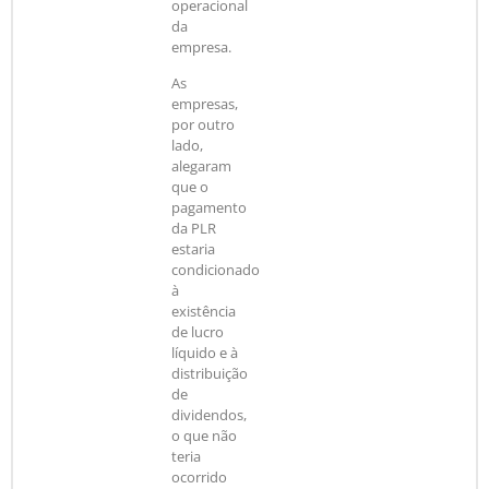
operacional
da
empresa.
As
empresas,
por outro
lado,
alegaram
que o
pagamento
da PLR
estaria
condicionado
à
existência
de lucro
líquido e à
distribuição
de
dividendos,
o que não
teria
ocorrido