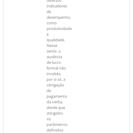
diversos
indicadores
de
desempenho,
como
produtividade
e
qualidade.
Nesse
sentir, a
ausência
de lucro
formal não
invalida,
por si só, a
obrigação
de
pagamento
da verba,
desde que
atingidos
os
parâmetros
definidos