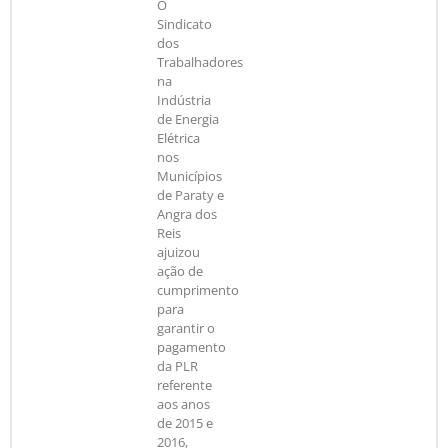
O
Sindicato
dos
Trabalhadores
na
Indústria
de Energia
Elétrica
nos
Municípios
de Paraty e
Angra dos
Reis
ajuizou
ação de
cumprimento
para
garantir o
pagamento
da PLR
referente
aos anos
de 2015 e
2016,