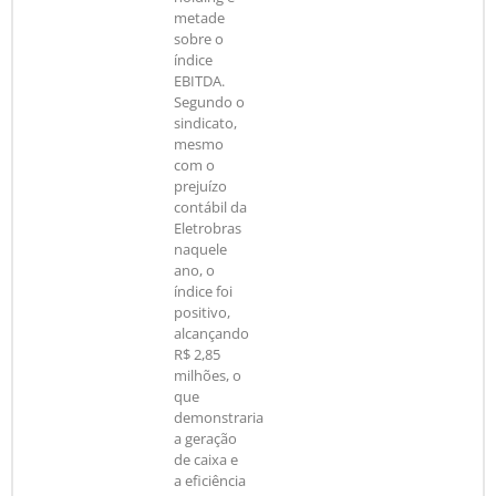
metade
sobre o
índice
EBITDA.
Segundo o
sindicato,
mesmo
com o
prejuízo
contábil da
Eletrobras
naquele
ano, o
índice foi
positivo,
alcançando
R$ 2,85
milhões, o
que
demonstraria
a geração
de caixa e
a eficiência