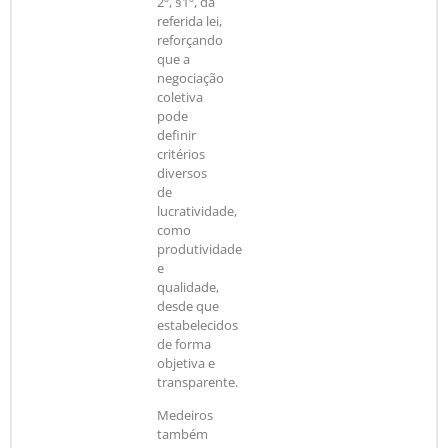
2º, §1º, da
referida lei,
reforçando
que a
negociação
coletiva
pode
definir
critérios
diversos
de
lucratividade,
como
produtividade
e
qualidade,
desde que
estabelecidos
de forma
objetiva e
transparente.
Medeiros
também