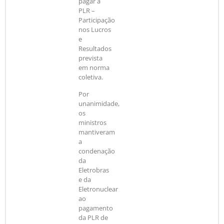
pagar a
PLR –
Participação
nos Lucros
e
Resultados
prevista
em norma
coletiva.
Por
unanimidade,
os
ministros
mantiveram
a
condenação
da
Eletrobras
e da
Eletronuclear
ao
pagamento
da PLR de