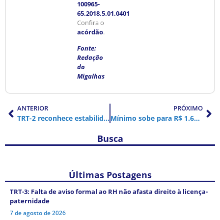
100965-
65.2018.5.01.0401
Confira o
acórdão
.
Fonte:
Redação
do
Migalhas
ANTERIOR
PRÓXIMO
TRT-2 reconhece estabilidade de mãe não gestante em união homoafetiva
Mínimo sobe para R$ 1.631 em 2026, alta nominal de 7,44% sobre piso atual
Busca
Últimas Postagens
TRT-3: Falta de aviso formal ao RH não afasta direito à licença-
paternidade
7 de agosto de 2026