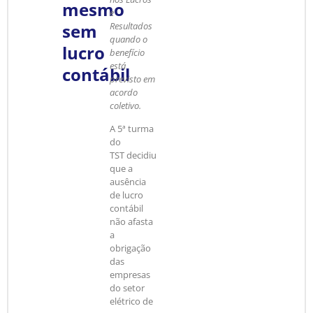
mesmo
e
sem
Resultados
quando o
lucro
benefício
está
contábil
previsto em
acordo
coletivo.
A 5ª turma
do
TST decidiu
que a
ausência
de lucro
contábil
não afasta
a
obrigação
das
empresas
do setor
elétrico de