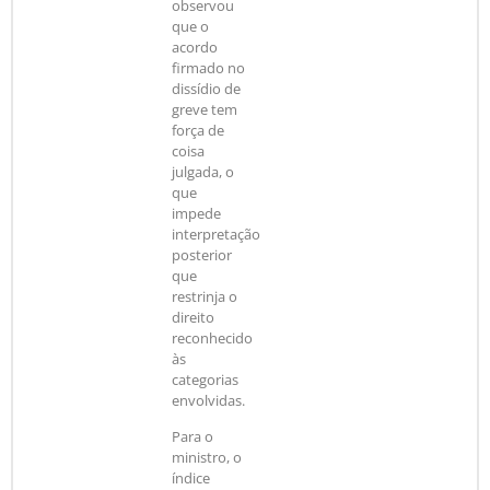
observou
que o
acordo
firmado no
dissídio de
greve tem
força de
coisa
julgada, o
que
impede
interpretação
posterior
que
restrinja o
direito
reconhecido
às
categorias
envolvidas.
Para o
ministro, o
índice