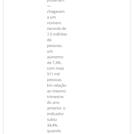
poderiam
—
chegaram
a um
número
recorde de
7,5 milhões
de
pessoas,
um
aumento
de 7,3%,
com mais
511 mil
pessoas.
Em relação
ao mesmo
trimestre
do ano
anterior, o
indicador
subiu
34,4%,
quando