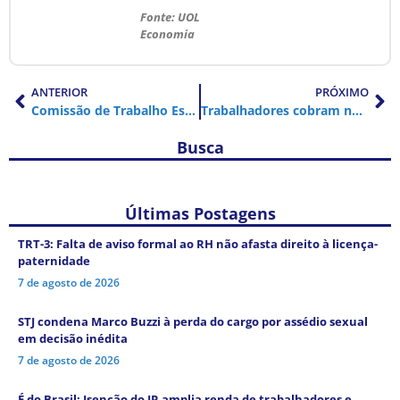
Fonte: UOL
Economia
ANTERIOR
PRÓXIMO
Comissão de Trabalho Escravo pede que Senado rejeite Reforma Trabalhista
Trabalhadores cobram negociação com OAB em protesto na cidade de São Paulo
Busca
Últimas Postagens
TRT-3: Falta de aviso formal ao RH não afasta direito à licença-
paternidade
7 de agosto de 2026
STJ condena Marco Buzzi à perda do cargo por assédio sexual
em decisão inédita
7 de agosto de 2026
É do Brasil: Isenção do IR amplia renda de trabalhadores e