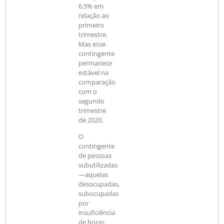
6,5% em
relação ao
primeiro
trimestre.
Mas esse
contingente
permanece
estável na
comparação
com o
segundo
trimestre
de 2020.
O
contingente
de pessoas
subutilizadas
—aquelas
desocupadas,
subocupadas
por
insuficiência
de horas