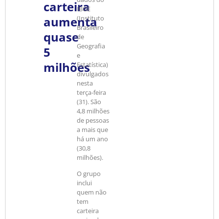
carteira
IBGE
aumenta
(Instituto
Brasileiro
quase
de
Geografia
5
e
milhões
Estatística)
divulgados
nesta
terça-feira
(31). São
4,8 milhões
de pessoas
a mais que
há um ano
(30,8
milhões).
O grupo
inclui
quem não
tem
carteira