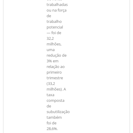
trabalhadas
ou na força
de
trabalho
potencial
— foi de
32,2
milhões,
uma
redução de
3% em
relação ao
primeiro
trimestre
(33,2
milhões). A
taxa
composta
de
subutilização
também
foi de
28,6%.