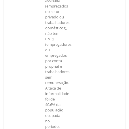
assinada
(empregados
do setor
privado ou
trabalhadores
domésticos),
não tem
CNPJ
(empregadores
ou
empregados
por conta
própria) e
trabalhadores
sem
remuneração.
A taxa de
informalidade
foi de
40,6% da
população
ocupada
no
período.