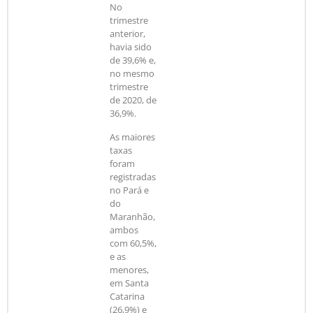
No
trimestre
anterior,
havia sido
de 39,6% e,
no mesmo
trimestre
de 2020, de
36,9%.
As maiores
taxas
foram
registradas
no Pará e
do
Maranhão,
ambos
com 60,5%,
e as
menores,
em Santa
Catarina
(26,9%) e