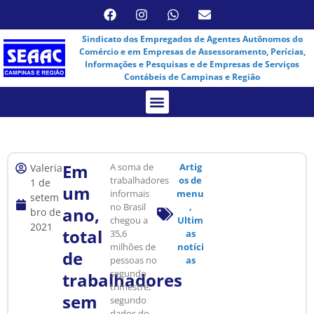
Sindicato dos Empregados de Agentes Autônomos do
Comércio e em Empresas de Assessoramento, Perícias,
Informações e Pesquisas e de Empresas de Serviços
Contábeis de Campinas e Região
Assembleia Virtual
Em
A soma de
Artig
Valeria
trabalhadores
os de
1 de
um
informais
menu
setem
no Brasil
,
ano,
bro de
chegou a
Ultim
2021
total
35,6
as
milhões de
notíci
de
pessoas no
as
segundo
trabalhadores
trimestre,
sem
segundo
dados do