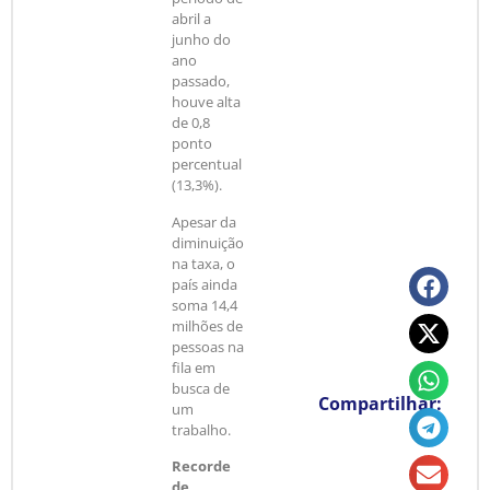
abril a
junho do
ano
passado,
houve alta
de 0,8
ponto
percentual
(13,3%).
Apesar da
diminuição
na taxa, o
país ainda
soma 14,4
milhões de
pessoas na
fila em
busca de
Compartilhar:
um
trabalho.
Recorde
de