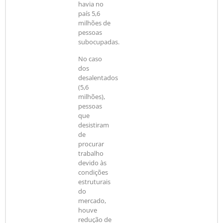
havia no
país 5,6
milhões de
pessoas
subocupadas.
No caso
dos
desalentados
(5,6
milhões),
pessoas
que
desistiram
de
procurar
trabalho
devido às
condições
estruturais
do
mercado,
houve
redução de