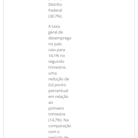
Distrito
Federal
(30,7%).
A taxa
geral de
desemprego
no país
caiu para
14,1% no
segundo
trimestre,
uma
redução de
0,6 ponto
percentual
em relação
ao
primeiro
trimestre
(14,7%). Na
comparação
com o
período de