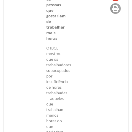
pessoas
que
gostariam
de
trabalhar
mais
horas
O IBGE
mostrou
que os
trabalhadores
subocupados
por
insuficiência
de horas
trabalhadas
—aqueles
que
trabalham
menos
horas do
que