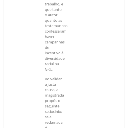
trabalho, e
que tanto
o autor
quanto as
testemunhas
confessaram
haver
campanhas
de
incentivo à
diversidade
racial na
GRU.
Ao validar
a justa
causa, a
magistrada
propôs o
seguinte
raciocínio:
se a
reclamada
é