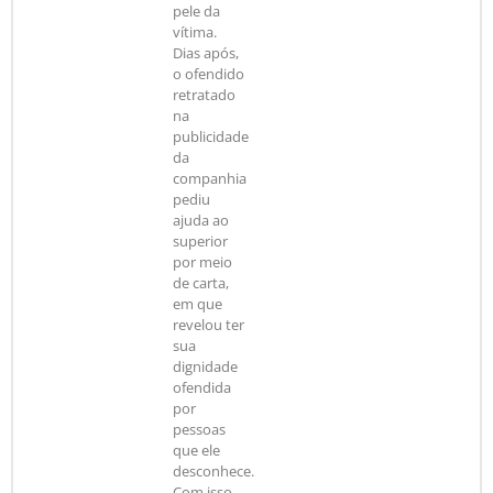
pele da
vítima.
Dias após,
o ofendido
retratado
na
publicidade
da
companhia
pediu
ajuda ao
superior
por meio
de carta,
em que
revelou ter
sua
dignidade
ofendida
por
pessoas
que ele
desconhece.
Com isso,