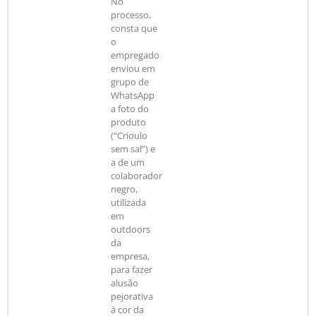
No
processo,
consta que
o
empregado
enviou em
grupo de
WhatsApp
a foto do
produto
(“Crioulo
sem sal”) e
a de um
colaborador
negro,
utilizada
em
outdoors
da
empresa,
para fazer
alusão
pejorativa
à cor da