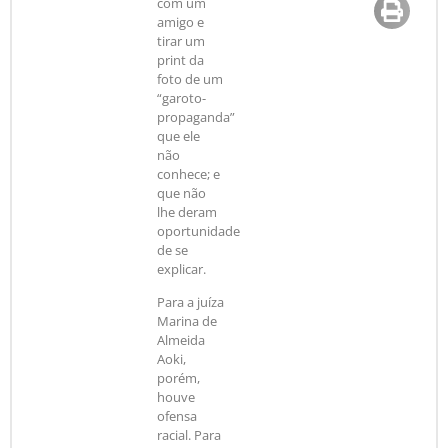
com um
amigo e
tirar um
print da
foto de um
“garoto-
propaganda”
que ele
não
conhece; e
que não
lhe deram
oportunidade
de se
explicar.
Para a juíza
Marina de
Almeida
Aoki,
porém,
houve
ofensa
racial. Para