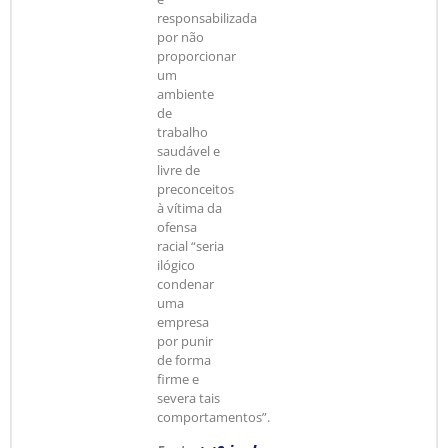
responsabilizada
por não
proporcionar
um
ambiente
de
trabalho
saudável e
livre de
preconceitos
à vítima da
ofensa
racial “seria
ilógico
condenar
uma
empresa
por punir
de forma
firme e
severa tais
comportamentos”.