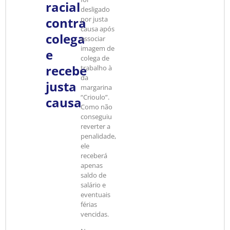
racial
desligado
contra
por justa
causa após
colega
associar
imagem de
e
colega de
recebe
trabalho à
da
justa
margarina
“Crioulo”.
causa
Como não
conseguiu
reverter a
penalidade,
ele
receberá
apenas
saldo de
salário e
eventuais
férias
vencidas.