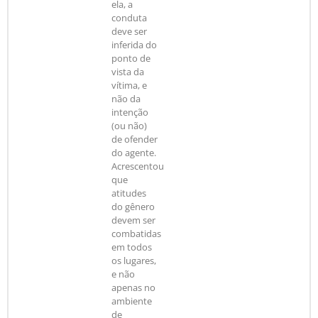
ela, a
conduta
deve ser
inferida do
ponto de
vista da
vítima, e
não da
intenção
(ou não)
de ofender
do agente.
Acrescentou
que
atitudes
do gênero
devem ser
combatidas
em todos
os lugares,
e não
apenas no
ambiente
de