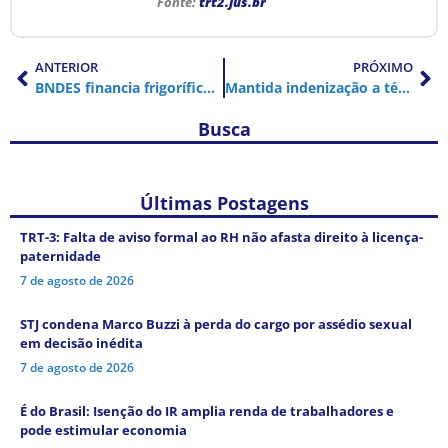
Fonte:
trt2.jus.br
ANTERIOR
PRÓXIMO
BNDES financia frigoríficos que estimulam desmatamento e trabalho escravo
Mantida indenização a técnico de manutenção dispensado por telefone
Busca
Últimas Postagens
TRT-3: Falta de aviso formal ao RH não afasta direito à licença-
paternidade
7 de agosto de 2026
STJ condena Marco Buzzi à perda do cargo por assédio sexual
em decisão inédita
7 de agosto de 2026
É do Brasil: Isenção do IR amplia renda de trabalhadores e
pode estimular economia