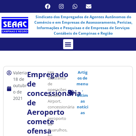
Sindicato dos Empregados de Agentes Autônomos do
Comércio e em Empresas de Assessoramento, Perícias,
Informações e Pesquisas e de Empresas de Serviços
Contábeis de Campinas e Região
Assembleia Virtual
Empregado
Um
Artig
Valeria
assistente
os de
18 de
de
de
menu
outubr
operações
,
concessionária
o de
da GRU
Ultim
2021
de
Airport,
as
concessionária
notíci
Aeroporto
do
as
aeroporto
comete
de
ofensa
Guarulhos,
foi