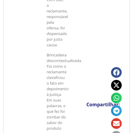
o
reclamante,
responsável
pela
ofensa, foi
dispensado
por justa
causa.
Brincadeira
descontextualizada.
Foi como o
reclamante
classificou
o fato em
depoimento
à Justiça.
Em suas
Compartilhar:
palavras, o
que fez foi
zombar do
sabor do
produto