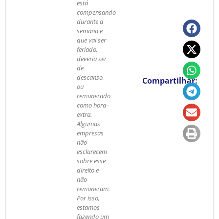
está
compensando
durante a
semana e
que vai ser
feriado,
deveria ser
de
descanso,
Compartilhar:
ou
remunerado
como hora-
extra.
Algumas
empresas
não
esclarecem
sobre esse
direito e
não
remuneram.
Por isso,
estamos
fazendo um