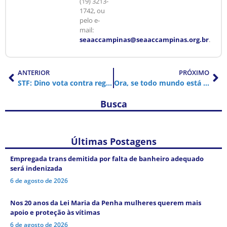
(19) 3213-
1742, ou
pelo e-
mail:
seaaccampinas@seaaccampinas.org.br
.
ANTERIOR
PRÓXIMO
STF: Dino vota contra regra que reduziu aposentadoria por invalidez
Ora, se todo mundo está exausto, será que é mesmo uma questão individual?
Busca
Últimas Postagens
Empregada trans demitida por falta de banheiro adequado
será indenizada
6 de agosto de 2026
Nos 20 anos da Lei Maria da Penha mulheres querem mais
apoio e proteção às vítimas
6 de agosto de 2026