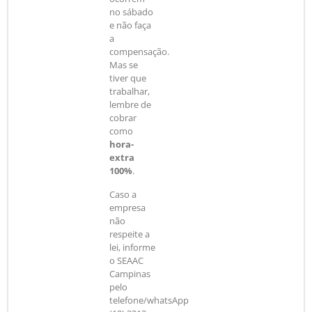
no sábado
e não faça
a
compensação.
Mas se
tiver que
trabalhar,
lembre de
cobrar
como
hora-
extra
100%
.
Caso a
empresa
não
respeite a
lei, informe
o SEAAC
Campinas
pelo
telefone/whatsApp