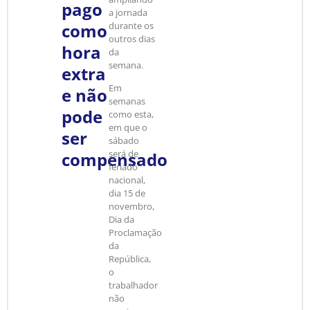
pago
a jornada
como
durante os
outros dias
hora
da
semana.
extra
Em
e não
semanas
pode
como esta,
em que o
ser
sábado
será de
compensado
feriado
nacional,
dia 15 de
novembro,
Dia da
Proclamação
da
República,
o
trabalhador
não