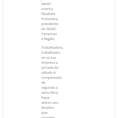
alerta”
,
orienta
Elizabete
Prataviera,
presidente
do SEAAC
Campinas
e Região.
Trabalhadora,
trabalhador,
se na sua
empresa a
jornada do
sábado é
compensada
de
segunda a
sexta-feira,
fique
atento aos
feriados
que
ocorrem