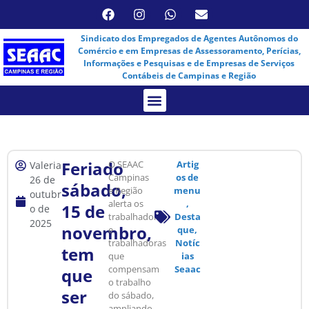
Sindicato dos Empregados de Agentes Autônomos do
Comércio e em Empresas de Assessoramento, Perícias,
Informações e Pesquisas e de Empresas de Serviços
Contábeis de Campinas e Região
Assembleia Virtual
Feriado
O SEAAC
Artig
Valeria
Campinas
os de
26 de
sábado,
e Região
menu
outubr
alerta os
,
15 de
o de
trabalhadores
Desta
2025
novembro,
e
que
,
trabalhadoras
Notíc
tem
que
ias
compensam
Seaac
que
o trabalho
ser
do sábado,
ampliando