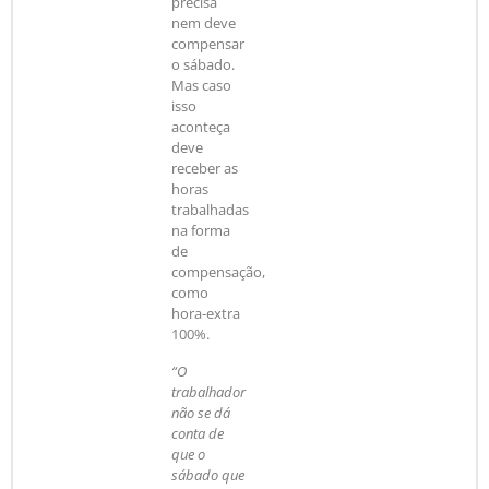
precisa
nem deve
compensar
o sábado.
Mas caso
isso
aconteça
deve
receber as
horas
trabalhadas
na forma
de
compensação,
como
hora-extra
100%.
“O
trabalhador
não se dá
conta de
que o
sábado que