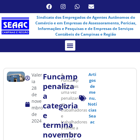
Sindicato dos Empregados de Agentes Autônomos do
Comércio e em Empresas de Assessoramento, Perícias,
Informações e Pesquisas e de Empresas de Serviços
Contábeis de Campinas e Região
Assembleia Virtual
Funcamp
A
Arti
Valer
Funcamp
gos
ia
penaliza
está mais
de
28
uma vez
me
a
de
penalizando
nu
,
nove
categoria
as
Notí
mbro
trabalhadoras
cias
e
de
e
Sea
2024
trabalhadores
ac
termina
e tende a
novembro
terminar
o mê de