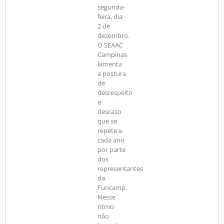
segunda-
feira, dia
2 de
dezembro.
O SEAAC
Campinas
lamenta
a postura
de
desrespeito
e
descaso
que se
repete a
cada ano
por parte
dos
representantes
da
Funcamp.
Nesse
ritmo
não