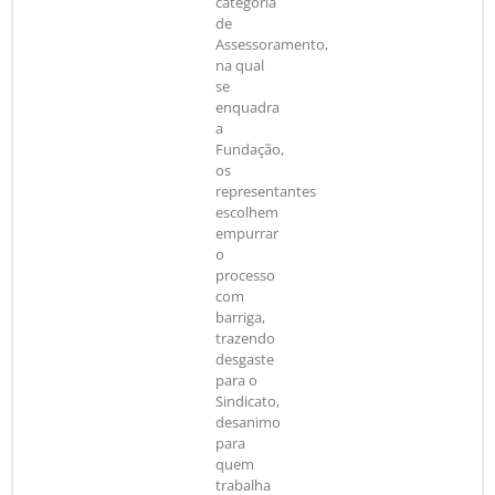
categoria
de
Assessoramento,
na qual
se
enquadra
a
Fundação,
os
representantes
escolhem
empurrar
o
processo
com
barriga,
trazendo
desgaste
para o
Sindicato,
desanimo
para
quem
trabalha