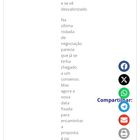
e se vê
desvalorizado.
Na
última
rodada
de
negociação
parecia
que já se
tinha
chegado
a um
consenso.
Mas
agora a
nova
Compartilhar:
data
fixada
para
encaminhar
a
proposta
é na