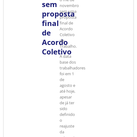
sem
novembro
proposta
sem uma
proposta
final
final de
Acordo
de
Coletivo
Acordo
de
Trabalho.
Coletivo
A data
base dos
trabalhadores
foi em 1
de
agosto e
até hoje,
apesar
de já ter
sido
definido
o
reajuste
da