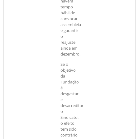
haverá
tempo
hábil de
convocar
assembleia
e garantir
o
reajuste
ainda em
dezembro.
Se o
objetivo
da
Fundação
é
desgastar
e
desacreditar
o
Sindicato,
o efeito
tem sido
contrário