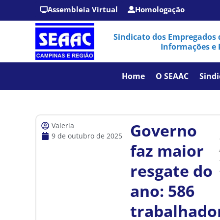
Assembleia Virtual
Homologação
Sindicato dos Empregados 
Informações e 
Home
O SEAAC
Sindi
Governo
Valeria
9 de outubro de 2025
faz maior
resgate do
ano: 586
trabalhado