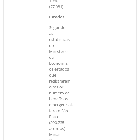
1,7%
(27.081)
Estados
Segundo
as
estatísticas
do
Ministério
da
Economia,
os estados
que
registraram
o maior
número de
benefícios
emergenciais
foram São
Paulo
(390.735
acordos),
Minas