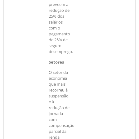
preveem a
redução de
25% dos
salários
com o
pagamento
de 25% de
seguro-
desemprego.
Setores
O setor da
economia
que mais
recorreu à
suspensão
e à
redução de
jornada
com
compensação
parcial da
renda