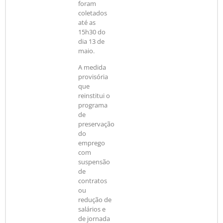
foram
coletados
até as
15h30 do
dia 13 de
maio.
A medida
provisória
que
reinstitui o
programa
de
preservação
do
emprego
com
suspensão
de
contratos
ou
redução de
salários e
de jornada