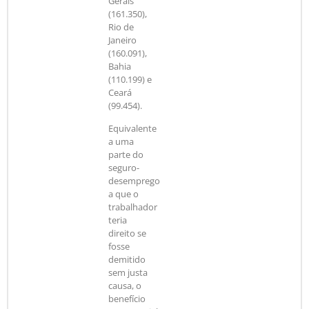
Gerais
(161.350),
Rio de
Janeiro
(160.091),
Bahia
(110.199) e
Ceará
(99.454).
Equivalente
a uma
parte do
seguro-
desemprego
a que o
trabalhador
teria
direito se
fosse
demitido
sem justa
causa, o
benefício