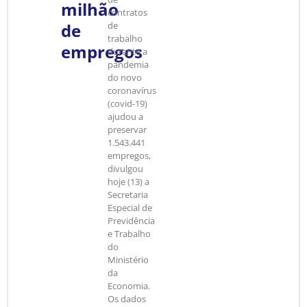
milhão
contratos
de
de
trabalho
empregos
durante a
pandemia
do novo
coronavírus
(covid-19)
ajudou a
preservar
1.543.441
empregos,
divulgou
hoje (13) a
Secretaria
Especial de
Previdência
e Trabalho
do
Ministério
da
Economia.
Os dados