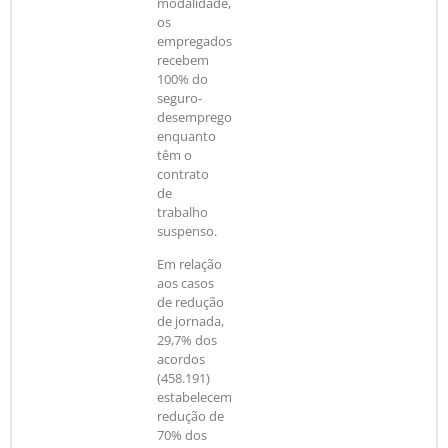
modalidade,
os
empregados
recebem
100% do
seguro-
desemprego
enquanto
têm o
contrato
de
trabalho
suspenso.
Em relação
aos casos
de redução
de jornada,
29,7% dos
acordos
(458.191)
estabelecem
redução de
70% dos