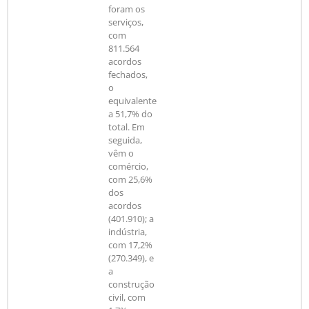
foram os
serviços,
com
811.564
acordos
fechados,
o
equivalente
a 51,7% do
total. Em
seguida,
vêm o
comércio,
com 25,6%
dos
acordos
(401.910); a
indústria,
com 17,2%
(270.349), e
a
construção
civil, com