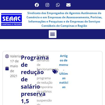
Sindicato dos Empregados de Agentes Autônomos do
Comércio e em Empresas de Assessoramento, Perícias,
Informações e Pesquisas e de Empresas de Serviços
Contábeis de Campinas e Região
Assembleia Virtual
Programa
Em duas
Artig
Valeria
semanas
os de
17 de
de
de
menu
maio
funcionamento,
,
redução
de
o
Ultim
2021
de
programa
as
de redução
notíci
salário
temporária
as
de salários
preserva
e de
1,5
suspensão
de