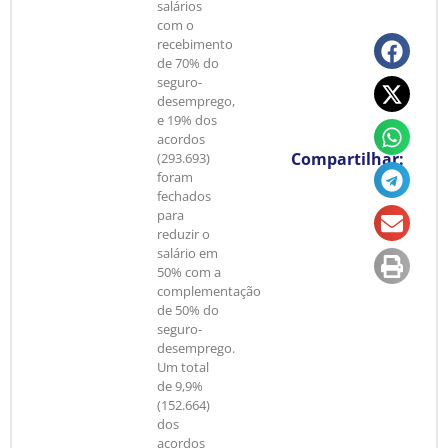
salários
com o
recebimento
de 70% do
seguro-
desemprego,
e 19% dos
acordos
Compartilhar:
(293.693)
foram
fechados
para
reduzir o
salário em
50% com a
complementação
de 50% do
seguro-
desemprego.
Um total
de 9,9%
(152.664)
dos
acordos