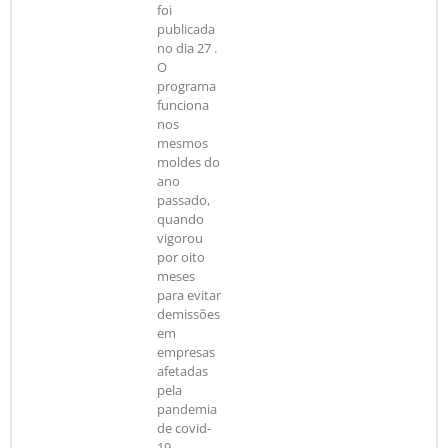
foi
publicada
no dia 27 .
O
programa
funciona
nos
mesmos
moldes do
ano
passado,
quando
vigorou
por oito
meses
para evitar
demissões
em
empresas
afetadas
pela
pandemia
de covid-
19.