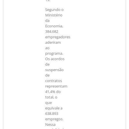
Segundo o
Ministério
da
Economia,
384.682
empregadores
aderiram
ao
programa.
Os acordos
de
suspensão
de
contratos
representam
41,4% do
total, o
que
equivale a
638.893
empregos.
Nessa