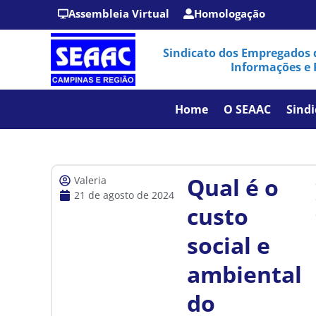
Assembleia Virtual
Homologação
Sindicato dos Empregados 
Informações e 
Home
O SEAAC
Sindi
Qual é o
Valeria
21 de agosto de 2024
custo
social e
ambiental
do