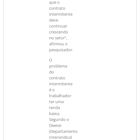
que o
contrato
intermitente
deve
continuar
crescendo
no setor”,
afirmou o
pesquisador.
O
problema
do
contrato
intermitente
é o
trabalhador
ter uma
renda
baixa.
Segundo o
Dieese
(Departamento
Intersindical