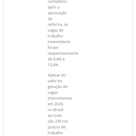
completos
após a
aprovação
da
reforma, as
vagas de
trabalho
intermitente
foram
respectivamente
de 9,4% e
13,3%.
Apesar do
salto na
geração de
vagas
intermitentes
em 2020,
no Brasil
ao todo
são 230 mil
postos de
trabalho