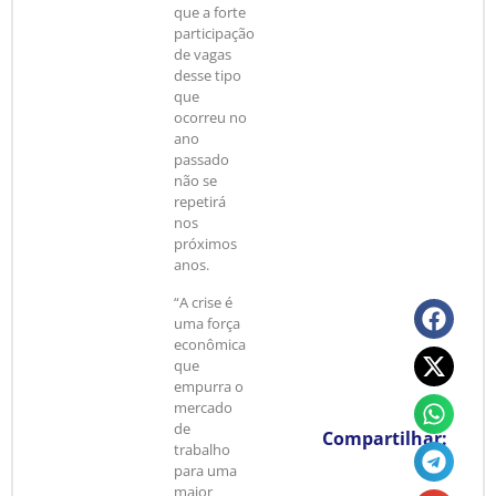
que a forte
participação
de vagas
desse tipo
que
ocorreu no
ano
passado
não se
repetirá
nos
próximos
anos.
“A crise é
uma força
econômica
que
empurra o
mercado
de
Compartilhar:
trabalho
para uma
maior