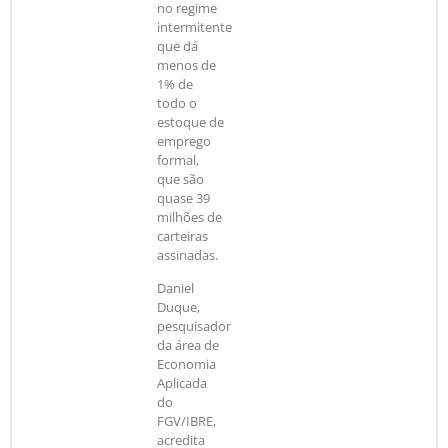
no regime
intermitente
que dá
menos de
1% de
todo o
estoque de
emprego
formal,
que são
quase 39
milhões de
carteiras
assinadas.
Daniel
Duque,
pesquisador
da área de
Economia
Aplicada
do
FGV/IBRE,
acredita