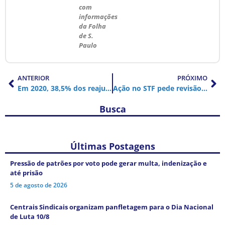
com
informações
da Folha
de S.
Paulo
ANTERIOR
PRÓXIMO
Em 2020, 38,5% dos reajustes tiveram aumento real, diz Dieese
Ação no STF pede revisão de acordo entre Vale e Governo de MG; confira as demandas
Busca
Últimas Postagens
Pressão de patrões por voto pode gerar multa, indenização e
até prisão
5 de agosto de 2026
Centrais Sindicais organizam panfletagem para o Dia Nacional
de Luta 10/8