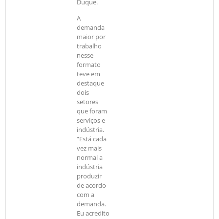
Duque.
A
demanda
maior por
trabalho
nesse
formato
teve em
destaque
dois
setores
que foram
serviços e
indústria.
“Está cada
vez mais
normal a
indústria
produzir
de acordo
com a
demanda.
Eu acredito