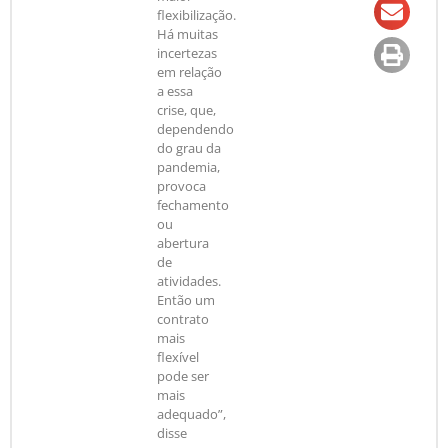
flexibilização.
Há muitas
incertezas
em relação
a essa
crise, que,
dependendo
do grau da
pandemia,
provoca
fechamento
ou
abertura
de
atividades.
Então um
contrato
mais
flexível
pode ser
mais
adequado”,
disse