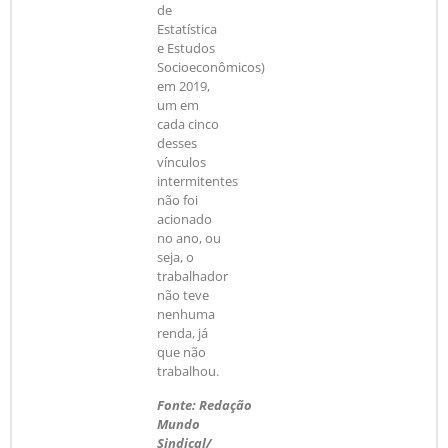
de
Estatística
e Estudos
Socioeconômicos)
em 2019,
um em
cada cinco
desses
vínculos
intermitentes
não foi
acionado
no ano, ou
seja, o
trabalhador
não teve
nenhuma
renda, já
que não
trabalhou.
Fonte: Redação
Mundo
Sindical/