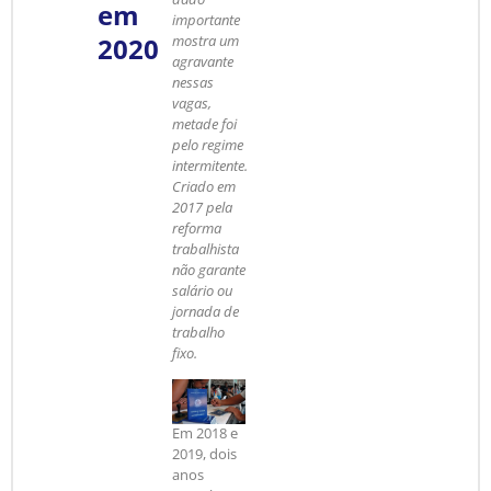
em
importante
2020
mostra um
agravante
nessas
vagas,
metade foi
pelo regime
intermitente.
Criado em
2017 pela
reforma
trabalhista
não garante
salário ou
jornada de
trabalho
fixo.
Em 2018 e
2019, dois
anos