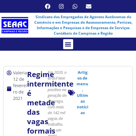
Sindicato dos Empregados de Agentes Autônomos do
Comércio e em Empresas de Assessoramento, Perícias,
Informações e Pesquisas e de Empresas de Serviços
Contábeis de Campinas e Região
Assembleia Virtual
Regime
Em 2020, o
Artig
Valeria
Brasil teve
os de
12 de
intermitente
saldo
menu
feverei
positivo na
,
é
ro de
geração de
Ultim
2021
metade
emprego,
as
com mais
notíci
das
de 142 mil
as
vagas de
vagas
trabalho,
formais
mas um
dado