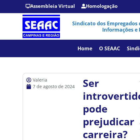
Assembleia Virtual
Homologação
Sindicato dos Empregados 
Informações e 
Home
O SEAAC
Sindi
Ser
Valeria
7 de agosto de 2024
introvertid
pode
prejudicar
carreira?