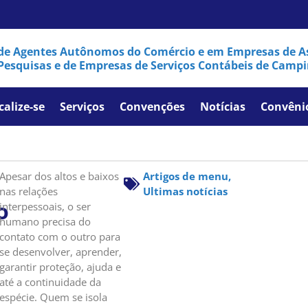
de Agentes Autônomos do Comércio e em Empresas de As
Pesquisas e de Empresas de Serviços Contábeis de Campi
calize-se
Serviços
Convenções
Notícias
Convêni
Apesar dos altos e baixos
Artigos de menu
,
nas relações
Ultimas notícias
o
interpessoais, o ser
humano precisa do
contato com o outro para
se desenvolver, aprender,
garantir proteção, ajuda e
até a continuidade da
espécie. Quem se isola