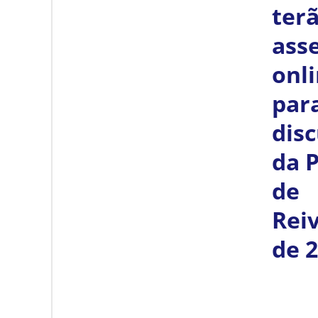
ter
ass
onl
par
dis
da 
de
Rei
de 