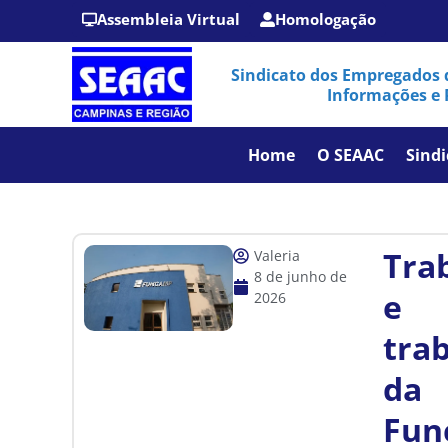
Assembleia Virtual
Homologação
Sindicato dos Empregados 
Informações e 
Home
O SEAAC
Sindi
Tra
Valeria
8 de junho de
e
2026
tra
da
Fun