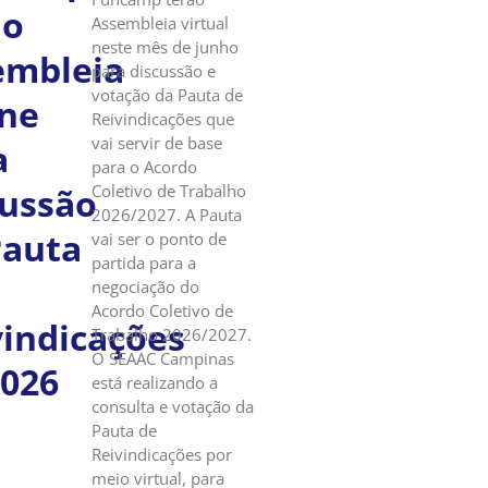
ão
Assembleia virtual
neste mês de junho
embleia
para discussão e
votação da Pauta de
ine
Reivindicações que
vai servir de base
a
para o Acordo
Coletivo de Trabalho
cussão
2026/2027. A Pauta
Pauta
vai ser o ponto de
partida para a
negociação do
Acordo Coletivo de
vindicações
Trabalho 2026/2027.
O SEAAC Campinas
2026
está realizando a
consulta e votação da
Pauta de
Reivindicações por
meio virtual, para