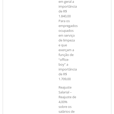
em geral a
importância
de R$
1.840,00
Para os
empregados
ocupados
em serviço
de limpeza
e que
exerçam a
função de
“office-
boy” a
importância
de R$
1.709,00
Reajuste
Salarial –
Reajuste de
4,00%
sobre os
salários de