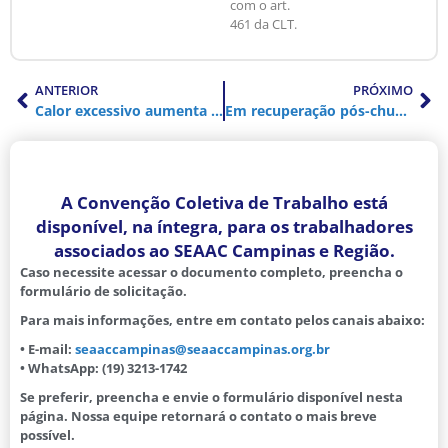
com o art.
461 da CLT.
ANTERIOR
PRÓXIMO
Calor excessivo aumenta casos de dengue e câncer em trabalhadores brasileiros
Em recuperação pós-chuvas, indústria gaúcha cresce 34,9% em junho
A Convenção Coletiva de Trabalho está
disponível, na íntegra, para os trabalhadores
associados ao SEAAC Campinas e Região.
Caso necessite acessar o documento completo, preencha o
formulário de solicitação.
Para mais informações, entre em contato pelos canais abaixo:
• E-mail:
seaaccampinas@seaaccampinas.org.br
• WhatsApp: (19) 3213-1742
Se preferir, preencha e envie o formulário disponível nesta
página. Nossa equipe retornará o contato o mais breve
possível.