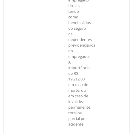
empregado
titular,
tendo
como
beneficiários
do seguro
os
dependentes
previdenciários
do
empregado:
A
importância
de R$
19.212,00
em caso de
morte, ou
em caso de
invalidez
permanente
total ou
parcial por
acidente.