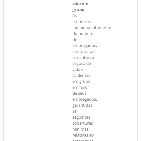
vida em
grupo
As
empresas,
independentemente
do número
de
empregados,
contratarão
e manterão
seguro de
vida e
acidentes
em grupo
em favor
de seus
empregados,
garantidas
as
seguintes
coberturas
mínimas
relativas ao