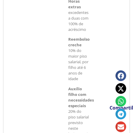
Horas
extras
excedentes
a duas com
100% de
acréscimo
Reembolso
creche
10% do
maior piso
salarial, por
filho até 6
anos de
idade
Auxílio
filho com
necessidades
especiais
Compartil
20% do
piso salarial
previsto
neste