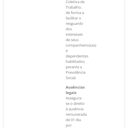
Coletiva de
Trabalho,
de forma a
facilitar o
resguardo
dos
interesses
de seus
companheiros(as)
e
dependentes
habilitados
perante a
Previdência
Social.
Ausências
legais
Assegura-
se o direito
à ausência
remunerada
de 01 dia
por