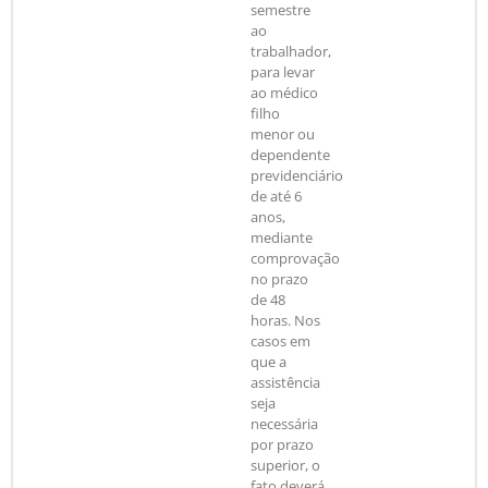
semestre
ao
trabalhador,
para levar
ao médico
filho
menor ou
dependente
previdenciário
de até 6
anos,
mediante
comprovação
no prazo
de 48
horas. Nos
casos em
que a
assistência
seja
necessária
por prazo
superior, o
fato deverá