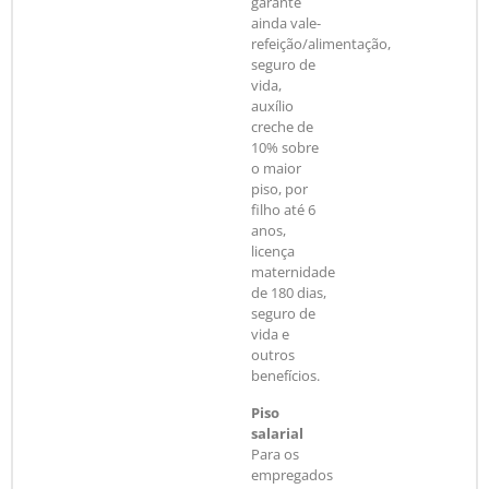
garante
ainda vale-
refeição/alimentação,
seguro de
vida,
auxílio
creche de
10% sobre
o maior
piso, por
filho até 6
anos,
licença
maternidade
de 180 dias,
seguro de
vida e
outros
benefícios.
Piso
salarial
Para os
empregados