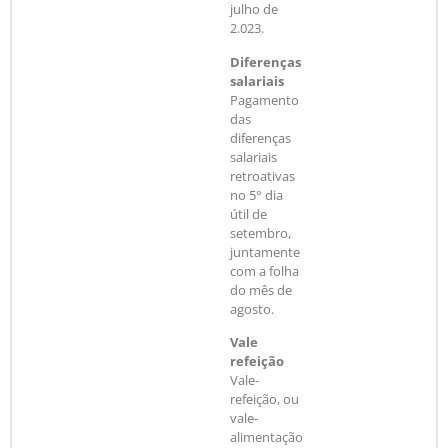
julho de
2.023.
Diferenças
salariais
Pagamento
das
diferenças
salariais
retroativas
no 5° dia
útil de
setembro,
juntamente
com a folha
do mês de
agosto.
Vale
refeição
Vale-
refeição, ou
vale-
alimentação