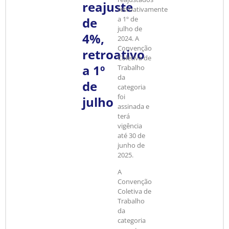
reajuste
retroativamente
de
a 1º de
julho de
4%,
2024. A
Convenção
retroativo
Coletiva de
a 1º
Trabalho
da
de
categoria
foi
julho
assinada e
terá
vigência
até 30 de
junho de
2025.
A
Convenção
Coletiva de
Trabalho
da
categoria