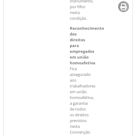
instrumento,
por filho
nesta
condição.
Reconhecimento
dos
direitos
para
empregados
em união
homoafetiva
Fica
assegurado
aos
trabalhadores
em união
homoafetiva,
a garantia
de todos
os direitos
previstos
nesta
Convenção