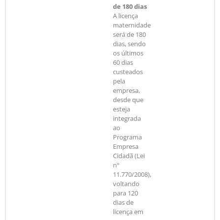
de 180 dias
A licença
maternidade
será de 180
dias, sendo
os últimos
60 dias
custeados
pela
empresa,
desde que
esteja
integrada
ao
Programa
Empresa
Cidadã (Lei
nº
11.770/2008),
voltando
para 120
dias de
licença em