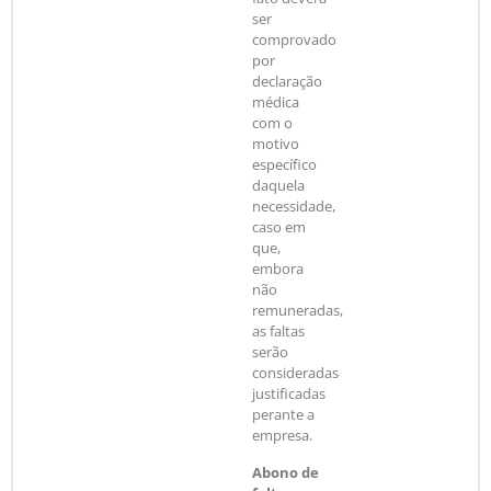
ser
comprovado
por
declaração
médica
com o
motivo
específico
daquela
necessidade,
caso em
que,
embora
não
remuneradas,
as faltas
serão
consideradas
justificadas
perante a
empresa.
Abono de