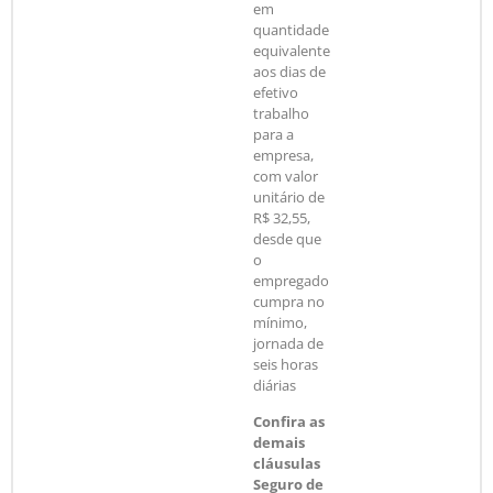
em
quantidade
equivalente
aos dias de
efetivo
trabalho
para a
empresa,
com valor
unitário de
R$ 32,55,
desde que
o
empregado
cumpra no
mínimo,
jornada de
seis horas
diárias
Confira as
demais
cláusulas
Seguro de