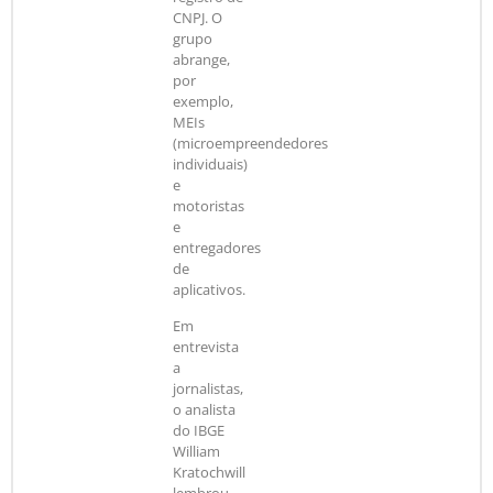
CNPJ. O
grupo
abrange,
por
exemplo,
MEIs
(microempreendedores
individuais)
e
motoristas
e
entregadores
de
aplicativos.
Em
entrevista
a
jornalistas,
o analista
do IBGE
William
Kratochwill