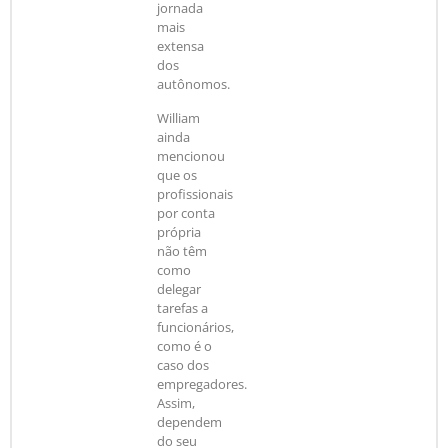
jornada
mais
extensa
dos
autônomos.
William
ainda
mencionou
que os
profissionais
por conta
própria
não têm
como
delegar
tarefas a
funcionários,
como é o
caso dos
empregadores.
Assim,
dependem
do seu