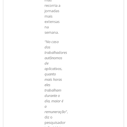
recorria a
jornadas
mais
extensas
na
semana.
“No caso
dos
trabalhadores
autônomos
de
aplicativos,
quanto
mais horas
eles
trabalham
durante o
dia, maior é
a
remuneração”
,
diz o
pesquisador