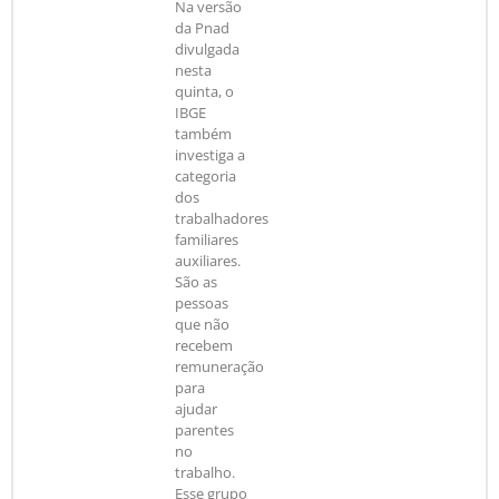
Na versão
da Pnad
divulgada
nesta
quinta, o
IBGE
também
investiga a
categoria
dos
trabalhadores
familiares
auxiliares.
São as
pessoas
que não
recebem
remuneração
para
ajudar
parentes
no
trabalho.
Esse grupo