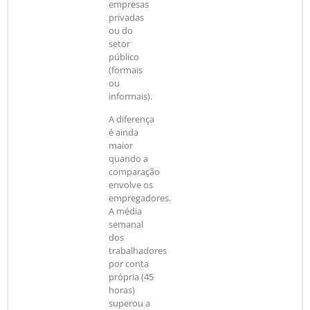
empresas
privadas
ou do
setor
público
(formais
ou
informais).
A diferença
é ainda
maior
quando a
comparação
envolve os
empregadores.
A média
semanal
dos
trabalhadores
por conta
própria (45
horas)
superou a