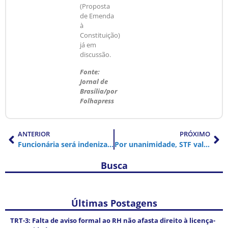
(Proposta
de Emenda
à
Constituição)
já em
discussão.
Fonte:
Jornal de
Brasília/por
Folhapress
ANTERIOR
PRÓXIMO
Funcionária será indenizada após ouvir do chefe que deveria “usar corpo na BR”
Por unanimidade, STF valida lei da igualdade salarial entre homens e mulheres
Busca
Últimas Postagens
TRT-3: Falta de aviso formal ao RH não afasta direito à licença-