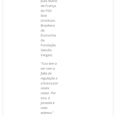
João Mário
de França,
do FGV
Ibre
(Instituto
Brasileiro
de
Economia
da
Fundação
Getulio
Vargas).
“Isso tem a
ver com a
falta de
regulação e
a busca por
renda
maior. Por
isso, a
jornada é
mais
extensa.”