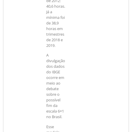
de 2012:
40,6 horas.
Já a
mínima foi
de 38,9
horas em
trimestres
de 2018 e
2019.
A
divulgação
dos dados
do IBGE
ocorre em
meio ao
debate
sobre o
possível
fim da
escala 6×1
no Brasil.
Esse