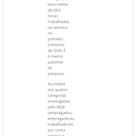
teve média
de 28,8
horas
trabalhadas
na semana
no
primeiro
trimestre
de 2026. É
o menor
patamar
da
pesquisa.
Na média
das quatro
categorias
investigadas
pelo IBGE
(empregados,
empregadores,
trabalhadores
por conta
própria e