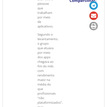
Compartilhar:
pessoas
que
trabalham
por meio
de
aplicativos.
Segundo o
levantamento,
o grupo
que atuava
por meio
dos apps
chegava ao
fim do mês
com
rendimento
maior na
média do
que
profissionais
“não
plataformizados”,
mas