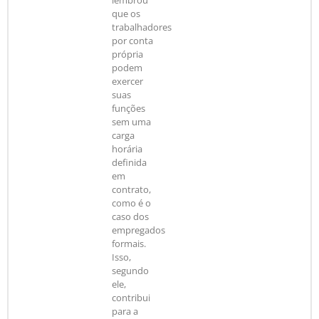
lembrou
que os
trabalhadores
por conta
própria
podem
exercer
suas
funções
sem uma
carga
horária
definida
em
contrato,
como é o
caso dos
empregados
formais.
Isso,
segundo
ele,
contribui
para a