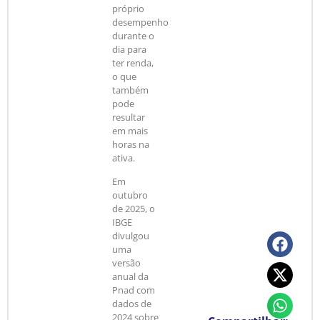
próprio
desempenho
durante o
dia para
ter renda,
o que
também
pode
resultar
em mais
horas na
ativa.
Em
outubro
de 2025, o
IBGE
divulgou
uma
versão
anual da
Pnad com
dados de
2024 sobre