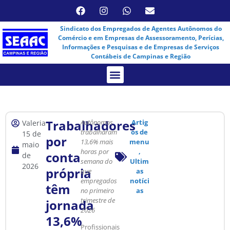
Sindicato dos Empregados de Agentes Autônomos do
Comércio e em Empresas de Assessoramento, Perícias,
Informações e Pesquisas e de Empresas de Serviços
Contábeis de Campinas e Região
Assembleia Virtual
Trabalhadores
Autônomos
Artig
Valeria
trabalharam
os de
15 de
por
13,6% mais
menu
maio
horas por
,
conta
de
semana do
Ultim
2026
própria
que
as
empregados
notíci
têm
no primeiro
as
trimestre de
jornada
2026
13,6%
Profissionais