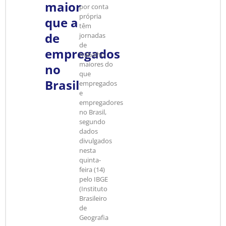
maior
por conta
própria
que a
têm
de
jornadas
de
empregados
trabalho
maiores do
no
que
Brasil
empregados
e
empregadores
no Brasil,
segundo
dados
divulgados
nesta
quinta-
feira (14)
pelo IBGE
(Instituto
Brasileiro
de
Geografia