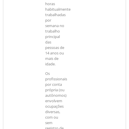
horas
habitualmente
trabalhadas
por
semana no
trabalho
principal
das
pessoas de
14 anos ou
mais de
idade.
Os
profissionais
por conta
própria (ou
autônomos)
envolvem
ocupações
diversas,
com ou
sem
registro de