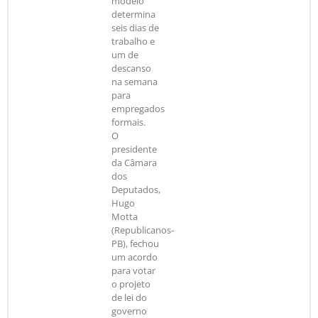
modelo
determina
seis dias de
trabalho e
um de
descanso
na semana
para
empregados
formais.
O
presidente
da Câmara
dos
Deputados,
Hugo
Motta
(Republicanos-
PB), fechou
um acordo
para votar
o projeto
de lei do
governo