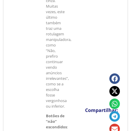
cinza.
Muitas
vezes, este
último
também
traz uma
rotulagem
manipuladora,
como
“Não,
prefiro
continuar
vendo
anúncios
irrelevantes”,
como se a
escolha
fosse
vergonhosa
ou inferior.
Compartilhar:
Botões de
“não”
escondidos
: