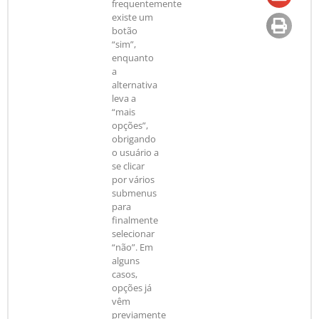
frequentemente
existe um
botão
“sim”,
enquanto
a
alternativa
leva a
“mais
opções”,
obrigando
o usuário a
se clicar
por vários
submenus
para
finalmente
selecionar
“não”. Em
alguns
casos,
opções já
vêm
previamente