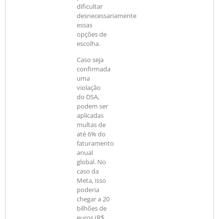
dificultar
desnecessariamente
essas
opções de
escolha.
Caso seja
confirmada
uma
violação
do DSA,
podem ser
aplicadas
multas de
até 6% do
faturamento
anual
global. No
caso da
Meta, isso
poderia
chegar a 20
bilhões de
euros (R$