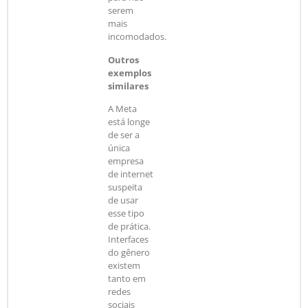
serem
mais
incomodados.
Outros
exemplos
similares
A Meta
está longe
de ser a
única
empresa
de internet
suspeita
de usar
esse tipo
de prática.
Interfaces
do gênero
existem
tanto em
redes
sociais