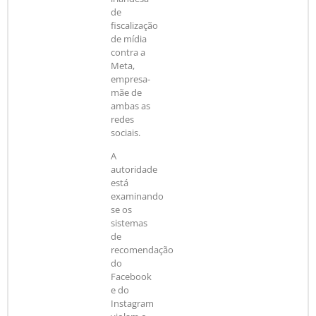
de
fiscalização
de mídia
contra a
Meta,
empresa-
mãe de
ambas as
redes
sociais.
A
autoridade
está
examinando
se os
sistemas
de
recomendação
do
Facebook
e do
Instagram