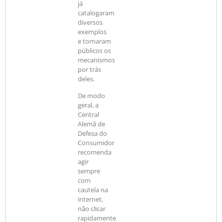
já
catalogaram
diversos
exemplos
e tornaram
públicos os
mecanismos
por trás
deles.
De modo
geral, a
Central
Alemã de
Defesa do
Consumidor
recomenda
agir
sempre
com
cautela na
internet,
não clicar
rapidamente