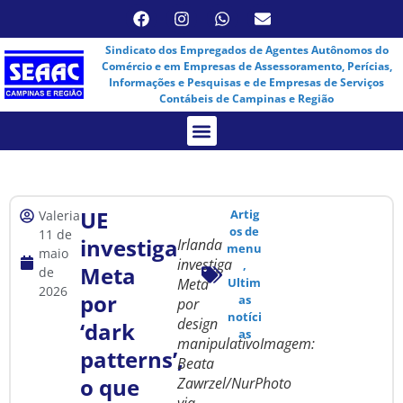
Sindicato dos Empregados de Agentes Autônomos do
Comércio e em Empresas de Assessoramento, Perícias,
Informações e Pesquisas e de Empresas de Serviços
Contábeis de Campinas e Região
Assembleia Virtual
UE
Artig
Valeria
os de
11 de
investiga
Irlanda
menu
maio
investiga
,
Meta
de
Meta
Ultim
2026
por
as
por
notíci
design
‘dark
as
manipulativoImagem:
patterns’,
Beata
o que
Zawrzel/NurPhoto