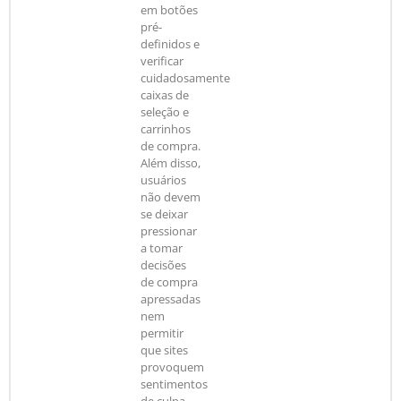
em botões
pré-
definidos e
verificar
cuidadosamente
caixas de
seleção e
carrinhos
de compra.
Além disso,
usuários
não devem
se deixar
pressionar
a tomar
decisões
de compra
apressadas
nem
permitir
que sites
provoquem
sentimentos
de culpa.