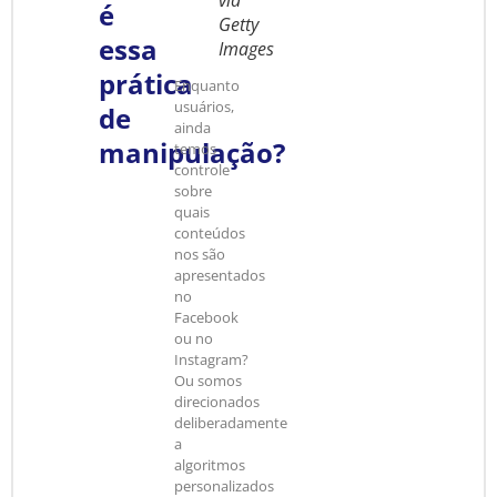
via
é
Getty
essa
Images
prática
Enquanto
usuários,
de
ainda
manipulação?
temos
controle
sobre
quais
conteúdos
nos são
apresentados
no
Facebook
ou no
Instagram?
Ou somos
direcionados
deliberadamente
a
algoritmos
personalizados