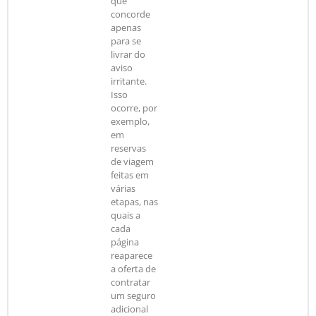
que
concorde
apenas
para se
livrar do
aviso
irritante.
Isso
ocorre, por
exemplo,
em
reservas
de viagem
feitas em
várias
etapas, nas
quais a
cada
página
reaparece
a oferta de
contratar
um seguro
adicional