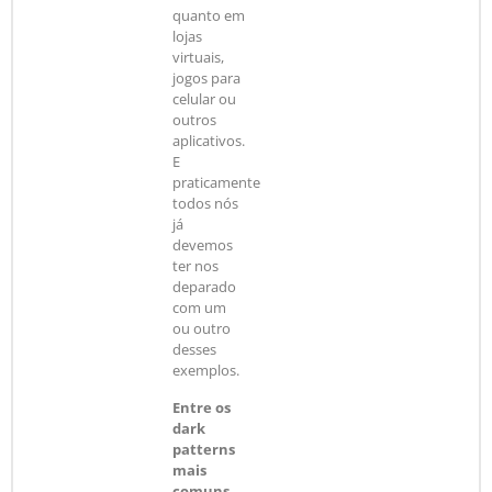
quanto em
lojas
virtuais,
jogos para
celular ou
outros
aplicativos.
E
praticamente
todos nós
já
devemos
ter nos
deparado
com um
ou outro
desses
exemplos.
Entre os
dark
patterns
mais
comuns