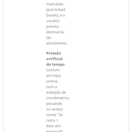
marcadas
(pre-ticked
boxes), e o
usuário
precisa
desmarcá-
las
ativamente.
Pressão
artificial
de tempo
:
comum
em lojas
online,
com a
exibição de
cronômetros
piscando
ou avisos
como “Só
resta 1
item em
estoque!”