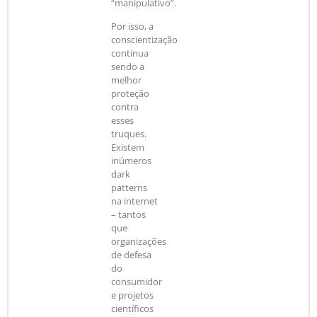
“manipulativo”.
Por isso, a
conscientização
continua
sendo a
melhor
proteção
contra
esses
truques.
Existem
inúmeros
dark
patterns
na internet
– tantos
que
organizações
de defesa
do
consumidor
e projetos
científicos