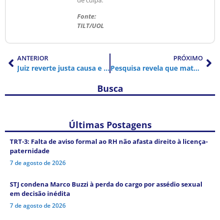
Fonte:
TILT/UOL
ANTERIOR
PRÓXIMO
Juiz reverte justa causa e compara maconha a vibrador: “seria ilegal?”
Pesquisa revela que maternidade ainda desacelera carreiras e afasta mulheres de oportunidades profissionais
Busca
Últimas Postagens
TRT-3: Falta de aviso formal ao RH não afasta direito à licença-
paternidade
7 de agosto de 2026
STJ condena Marco Buzzi à perda do cargo por assédio sexual
em decisão inédita
7 de agosto de 2026