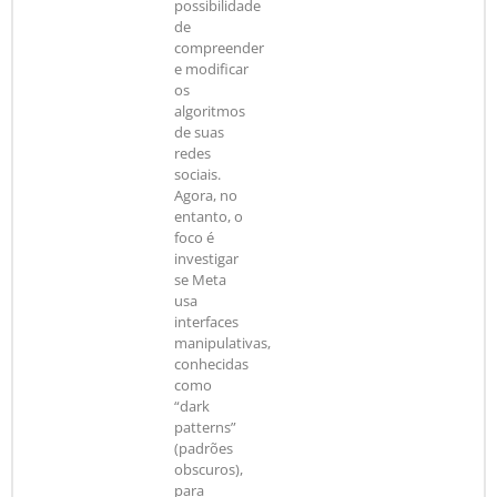
possibilidade
de
compreender
e modificar
os
algoritmos
de suas
redes
sociais.
Agora, no
entanto, o
foco é
investigar
se Meta
usa
interfaces
manipulativas,
conhecidas
como
“dark
patterns”
(padrões
obscuros),
para