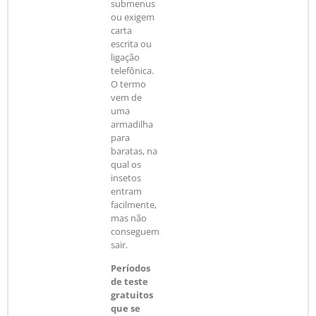
submenus
ou exigem
carta
escrita ou
ligação
telefônica.
O termo
vem de
uma
armadilha
para
baratas, na
qual os
insetos
entram
facilmente,
mas não
conseguem
sair.
Períodos
de teste
gratuitos
que se