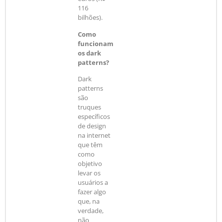
116
bilhões).
Como
funcionam
os dark
patterns?
Dark
patterns
são
truques
específicos
de design
na internet
que têm
como
objetivo
levar os
usuários a
fazer algo
que, na
verdade,
não