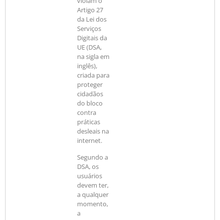
violam o
Artigo 27
da Lei dos
Serviços
Digitais da
UE (DSA,
na sigla em
inglês),
criada para
proteger
cidadãos
do bloco
contra
práticas
desleais na
internet.
Segundo a
DSA, os
usuários
devem ter,
a qualquer
momento,
a