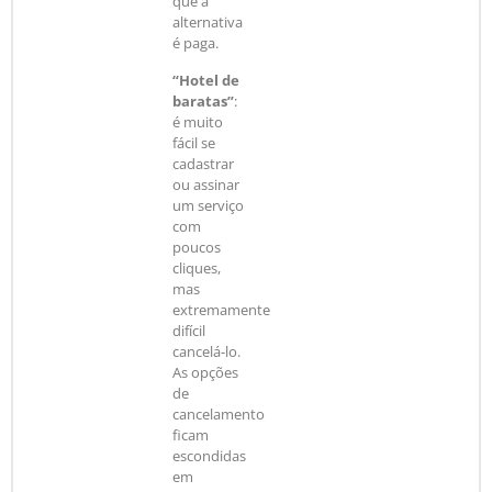
que a
alternativa
é paga.
“Hotel de
baratas”
:
é muito
fácil se
cadastrar
ou assinar
um serviço
com
poucos
cliques,
mas
extremamente
difícil
cancelá-lo.
As opções
de
cancelamento
ficam
escondidas
em