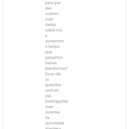
para que
eles
coletem
mais
dados
sobre nós
e
aumentem
o tempo
que
passamos
nessas
plataformas?
Essas são
as
questões
centrais
das
investigações
mais
recentes
da
autoridade
irlandesa