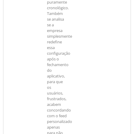
puramente
cronológico.
Também
se analisa
se a
empresa
simplesmente
redefine
essa
configuração
após o
fechamento
do
aplicativo,
para que
os
usuários,
frustrados,
acabem
concordando
com o feed
personalizado
apenas
para não