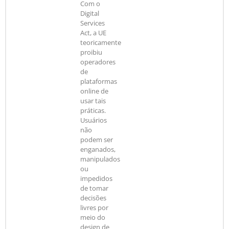
Com o
Digital
Services
Act, a UE
teoricamente
proibiu
operadores
de
plataformas
online de
usar tais
práticas.
Usuários
não
podem ser
enganados,
manipulados
ou
impedidos
de tomar
decisões
livres por
meio do
design de