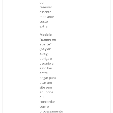
ou
reservar
assento
mediante
custo
extra.
Modelo
“pague ou
aceite”
(pay or
okay
):
obriga o
usuário a
escolher
entre
pagar para
usar um
site sem
anúncios
ou
concordar
com o
processamento