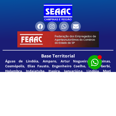
Base Territorial
Águas de Lindóia, Amparo, Artur Nogueira, Campinas,
Cosmópolis, Elias Fausto, Engenheiro Coelho, Estiva Gerbi,
Holambra, Indaiatuba, Itapira, Jaguariúna, Lindóia, Mogi
Guaçú, Mogi Mirim, Monte Alegre do Sul, Monte Mor, Paulínia,
Pedreira, Santo Antonio de Posse, Serra Negra, Socorro e
Valinhos.
SEAAC Campinas
Rua Dona Rosa de Gusmão, 420. Jardim Guanabara –
Campinas/SP. CEP: 13073-141