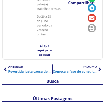
Compartilhar:
pelos(a)
trabalhadores(as).
De 26 a 28
de Julho
período da
votação
online.
Clique
aqui para
acessar
ANTERIOR
PRÓXIMO
Revertida justa causa de mãe que faltava ao trabalho para amamentar
Começa a fase de consulta e sugestão da Pauta de Reivindicações da Funcamp
Busca
Últimas Postagens