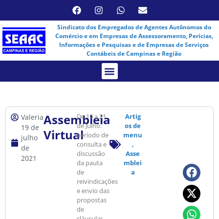
Sindicato dos Empregados de Agentes Autônomos do
Comércio e em Empresas de Assessoramento, Perícias,
Informações e Pesquisas e de Empresas de Serviços
Contábeis de Campinas e Região
Assembleia Virtual
Assembleia
De 19 a 21
Artig
Valeria
de Julho:
os de
19 de
Virtual
período de
menu
julho
consulta e
,
de
discussão
Asse
2021
da pauta
mblei
de
a
reivindicações
e envio das
propostas
de
cláusulas