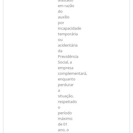
afastado
em razão
do
auxílio
por
incapacidade
temporária
ou
acidentária
da
Previdência
Social, a
empresa
complementará,
enquanto
perdurar
a
situação,
respeitado
o
período
máximo
de 01
ano, o