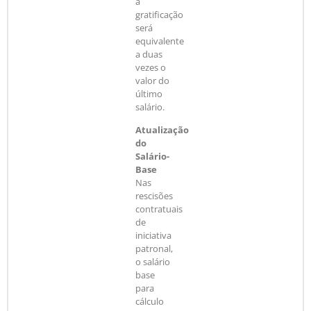
a
gratificação
será
equivalente
a duas
vezes o
valor do
último
salário.
Atualização
do
Salário-
Base
Nas
rescisões
contratuais
de
iniciativa
patronal,
o salário
base
para
cálculo