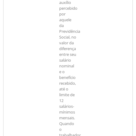
auxílio
percebido
por
aquele
da
Previdência
Social, no
valor da
diferença
entre seu
salário
nominal
e o
benefício
recebido,
até o
limite de
12
salários-
mínimos
mensais.
Quando
o
trabalhador