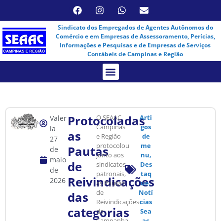
Sindicato dos Empregados de Agentes Autônomos do
Comércio e em Empresas de Assessoramento, Perícias,
Informações e Pesquisas e de Empresas de Serviços
Contábeis de Campinas e Região
Assembleia Virtual
Protocoladas
O SEAAC
Arti
Valer
Campinas
gos
ia
as
e Região
de
27
protocolou
me
Pautas
de
junto aos
nu
,
maio
de
sindicatos
Des
de
patronais,
taq
Reivindicações
2026
as Pautas
ue
,
de
Notí
das
Reivindicações
cias
categorias
da
Sea
Campanha
ac