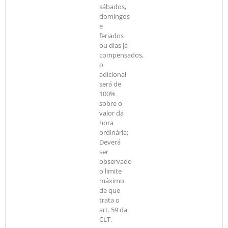
sábados,
domingos
e
feriados
ou dias já
compensados,
o
adicional
será de
100%
sobre o
valor da
hora
ordinária;
Deverá
ser
observado
o limite
máximo
de que
trata o
art. 59 da
CLT.