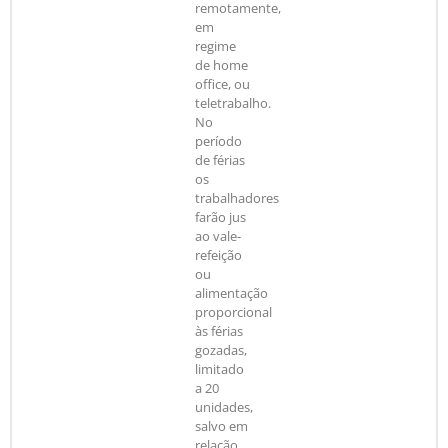
remotamente,
em
regime
de home
office, ou
teletrabalho.
No
período
de férias
os
trabalhadores
farão jus
ao vale-
refeição
ou
alimentação
proporcional
às férias
gozadas,
limitado
a 20
unidades,
salvo em
relação