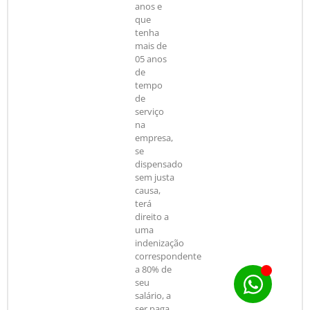
anos e
que
tenha
mais de
05 anos
de
tempo
de
serviço
na
empresa,
se
dispensado
sem justa
causa,
terá
direito a
uma
indenização
correspondente
a 80% de
seu
salário, a
ser paga