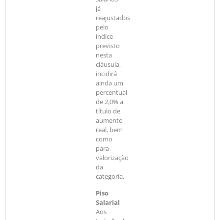
já
reajustados
pelo
índice
previsto
nesta
cláusula,
incidirá
ainda um
percentual
de 2,0% a
título de
aumento
real, bem
como
para
valorização
da
categoria.
Piso
Salarial
Aos