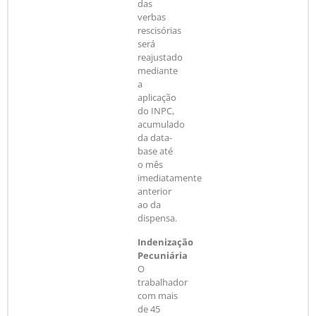
das
verbas
rescisórias
será
reajustado
mediante
a
aplicação
do INPC,
acumulado
da data-
base até
o mês
imediatamente
anterior
ao da
dispensa.
Indenização
Pecuniária
O
trabalhador
com mais
de 45