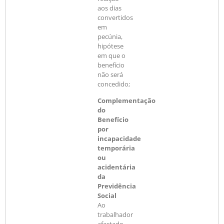
aos dias
convertidos
em
pecúnia,
hipótese
em que o
benefício
não será
concedido;
Complementação
do
Benefício
por
incapacidade
temporária
ou
acidentária
da
Previdência
Social
Ao
trabalhador