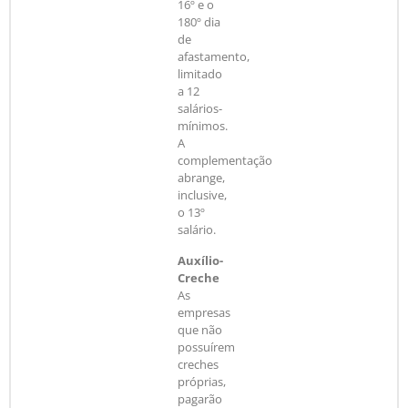
16º e o
180º dia
de
afastamento,
limitado
a 12
salários-
mínimos.
A
complementação
abrange,
inclusive,
o 13º
salário.
Auxílio-
Creche
As
empresas
que não
possuírem
creches
próprias,
pagarão