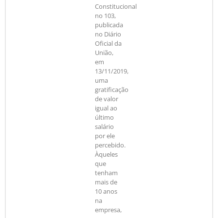
Constitucional
no 103,
publicada
no Diário
Oficial da
União,
em
13/11/2019,
uma
gratificação
de valor
igual ao
último
salário
por ele
percebido.
Àqueles
que
tenham
mais de
10 anos
na
empresa,