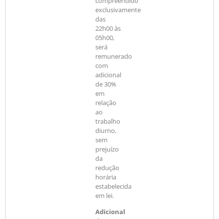
compreendido
exclusivamente
das
22h00 às
05h00,
será
remunerado
com
adicional
de 30%
em
relação
ao
trabalho
diurno,
sem
prejuízo
da
redução
horária
estabelecida
em lei.
Adicional