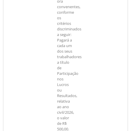
ora
convenentes,
conforme
os
critérios
discriminados
a seguir:
Pagará a
cada um
dos seus
trabalhadores
a título
de
Participação
nos
Lucros
ou
Resultados,
relativa
ao ano
civil/2026,
o valor
de R$
500,00.