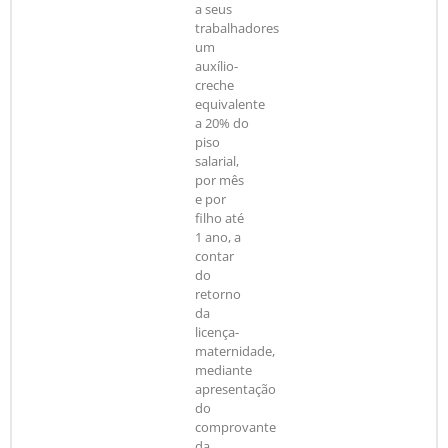
a seus
trabalhadores
um
auxílio-
creche
equivalente
a 20% do
piso
salarial,
por mês
e por
filho até
1 ano, a
contar
do
retorno
da
licença-
maternidade,
mediante
apresentação
do
comprovante
da