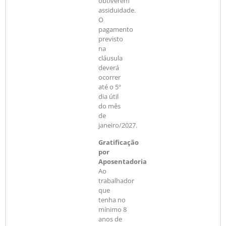
obtiverem
assiduidade.
O
pagamento
previsto
na
cláusula
deverá
ocorrer
até o 5º
dia útil
do mês
de
janeiro/2027.
Gratificação
por
Aposentadoria
Ao
trabalhador
que
tenha no
mínimo 8
anos de