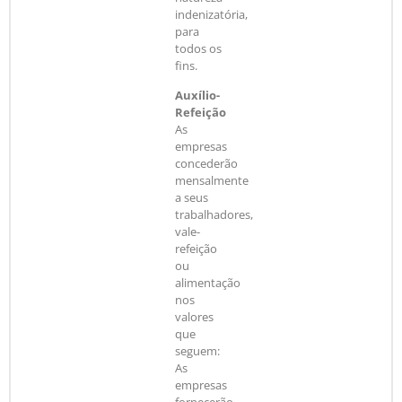
indenizatória,
para
todos os
fins.
Auxílio-
Refeição
As
empresas
concederão
mensalmente
a seus
trabalhadores,
vale-
refeição
ou
alimentação
nos
valores
que
seguem:
As
empresas
fornecerão