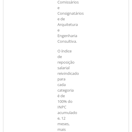
Comissários
e
Consignatários
e de
Arquitetura
e
Engenharia
Consultiva.
O índice
de
reposição
salarial
reivindicado
para
cada
categoria
é de
100% do
INPC
acumulado
e, 12
meses,
mais