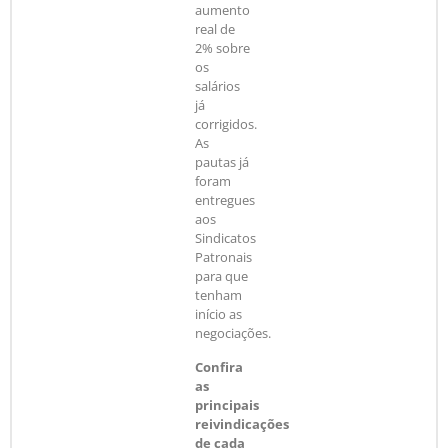
aumento
real de
2% sobre
os
salários
já
corrigidos.
As
pautas já
foram
entregues
aos
Sindicatos
Patronais
para que
tenham
início as
negociações.
Confira
as
principais
reivindicações
de cada