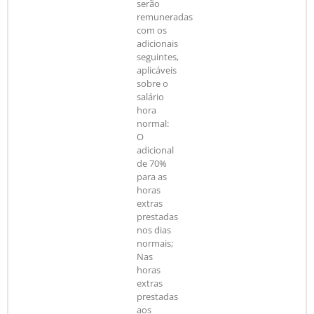
serão
remuneradas
com os
adicionais
seguintes,
aplicáveis
sobre o
salário
hora
normal:
O
adicional
de 70%
para as
horas
extras
prestadas
nos dias
normais;
Nas
horas
extras
prestadas
aos