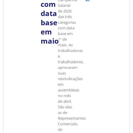
com
Salarial
data
de 2026
das três
base
categorias
com data
em
base em
maio
1º de
maio. As
trabalhadoras
e
trabalhadores,
aprovaram
suas
reivindicações
em
assembleias
no mês
de abril.
São elas
as de
Representantes
Comerciais,
de