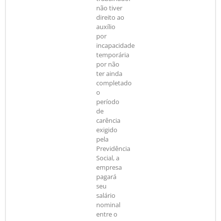
não tiver
direito ao
auxílio
por
incapacidade
temporária
por não
ter ainda
completado
o
período
de
carência
exigido
pela
Previdência
Social, a
empresa
pagará
seu
salário
nominal
entre o