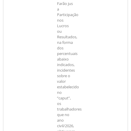
Farão jus
a
Participação
nos
Lucros
ou
Resultados,
na forma
dos
percentuais
abaixo
indicados,
incidentes
sobre o
valor
estabelecido
no
“caput”,
os
trabalhadores
que no
ano
civil/2026,