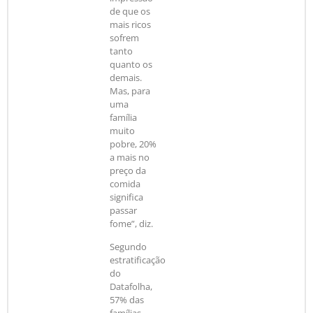
de que os
mais ricos
sofrem
tanto
quanto os
demais.
Mas, para
uma
família
muito
pobre, 20%
a mais no
preço da
comida
significa
passar
fome”, diz.
Segundo
estratificação
do
Datafolha,
57% das