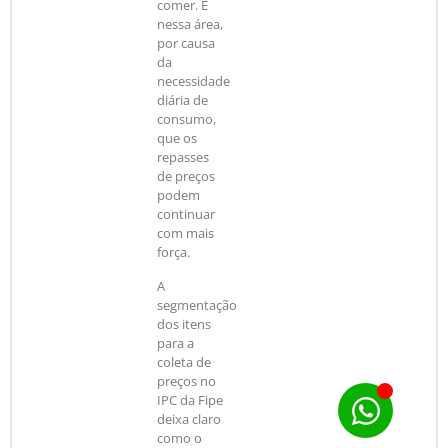
comer. É
nessa área,
por causa
da
necessidade
diária de
consumo,
que os
repasses
de preços
podem
continuar
com mais
força.
A
segmentação
dos itens
para a
coleta de
preços no
IPC da Fipe
deixa claro
como o