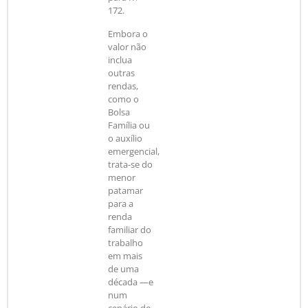
172.
Embora o
valor não
inclua
outras
rendas,
como o
Bolsa
Família ou
o auxílio
emergencial,
trata-se do
menor
patamar
para a
renda
familiar do
trabalho
em mais
de uma
década —e
num
cenário de