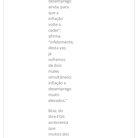
desemprego
ainda, para
que a
inflação
volte a
ceder”,
afirma.
“Infelizmente,
desta vez,
já
sofremos
de dois
males
simultâneos:
inflação e
desemprego
muito
elevados.”
Braz, do
Ibre-FGV,
acrescenta
que
muitos dos