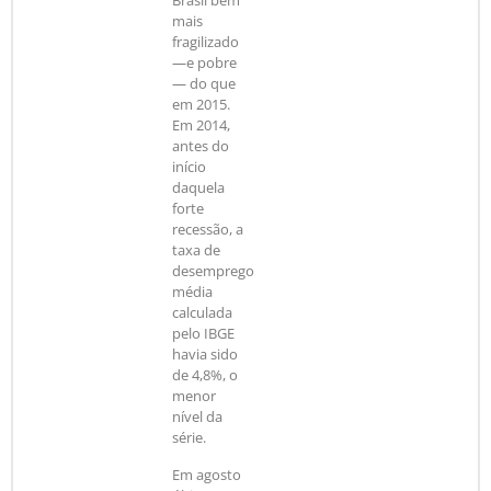
Brasil bem
mais
fragilizado
—e pobre
— do que
em 2015.
Em 2014,
antes do
início
daquela
forte
recessão, a
taxa de
desemprego
média
calculada
pelo IBGE
havia sido
de 4,8%, o
menor
nível da
série.
Em agosto