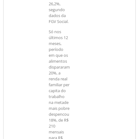
26,2%,
segundo
dados da
FGV Social.
Só nos
últimos 12
meses,
período
em que os
alimentos
dispararam
20%, a
renda real
familiar per
capita do
trabalho
na metade
mais pobre
despencou
18%, de R$
210
mensais
para R$