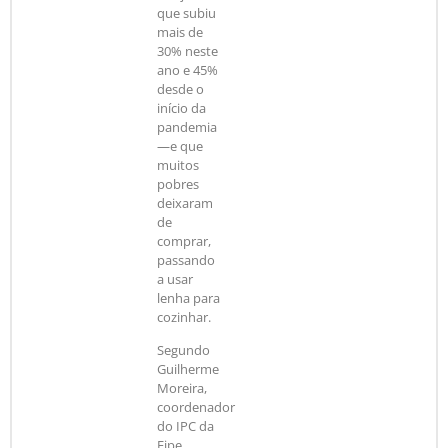
que subiu
mais de
30% neste
ano e 45%
desde o
início da
pandemia
—e que
muitos
pobres
deixaram
de
comprar,
passando
a usar
lenha para
cozinhar.
Segundo
Guilherme
Moreira,
coordenador
do IPC da
Fipe