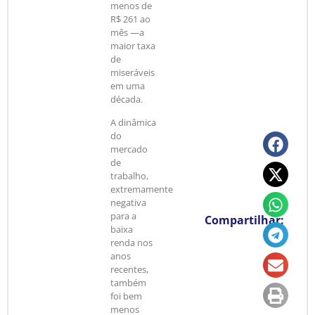
menos de
R$ 261 ao
mês —a
maior taxa
de
miseráveis
em uma
década.
A dinâmica
do
mercado
de
trabalho,
extremamente
negativa
para a
Compartilhar:
baixa
renda nos
anos
recentes,
também
foi bem
menos