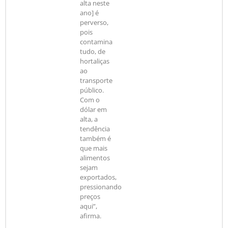
alta neste
ano] é
perverso,
pois
contamina
tudo, de
hortaliças
ao
transporte
público.
Com o
dólar em
alta, a
tendência
também é
que mais
alimentos
sejam
exportados,
pressionando
preços
aqui”,
afirma.