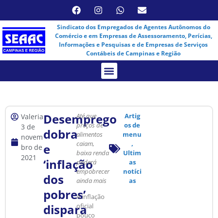
Sindicato dos Empregados de Agentes Autônomos do
Comércio e em Empresas de Assessoramento, Perícias,
Informações e Pesquisas e de Empresas de Serviços
Contábeis de Campinas e Região
Assembleia Virtual
Desemprego
Até que
Artig
Valeria
preços de
os de
3 de
dobra
alimentos
menu
novem
caiam,
,
e
bro de
baixa renda
Ultim
2021
‘inflação
poderá
as
empobrecer
notíci
dos
ainda mais
as
pobres’
A inflação
dispara
oficial
pouco