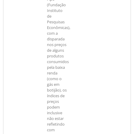
(Fundação
Instituto
de
Pesquisas
Econômicas),
com a
disparada
nos preços
de alguns
produtos
consumidos
pela baixa
renda
(como o
gás em
botijão), os
índices de
preços
podem
inclusive
não estar
refletindo
com