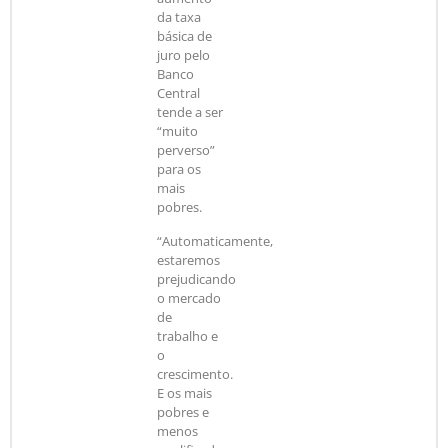
da taxa
básica de
juro pelo
Banco
Central
tende a ser
“muito
perverso”
para os
mais
pobres.
“Automaticamente,
estaremos
prejudicando
o mercado
de
trabalho e
o
crescimento.
E os mais
pobres e
menos