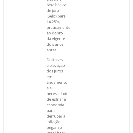
taxa básica
de juro
(Selic) para
14,25%,
praticamente
ao dobro
da vigente
dois anos
antes.
Desta vez,
a elevação
dos juros
em
andamento
e a
necessidade
de esfriar a
economia
para
derrubar a
inflação
pegam o