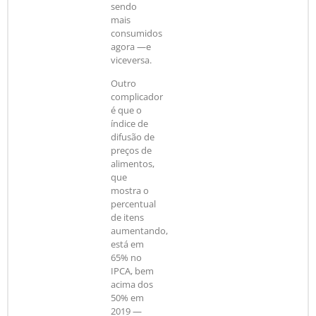
sendo
mais
consumidos
agora —e
viceversa.
Outro
complicador
é que o
índice de
difusão de
preços de
alimentos,
que
mostra o
percentual
de itens
aumentando,
está em
65% no
IPCA, bem
acima dos
50% em
2019 —