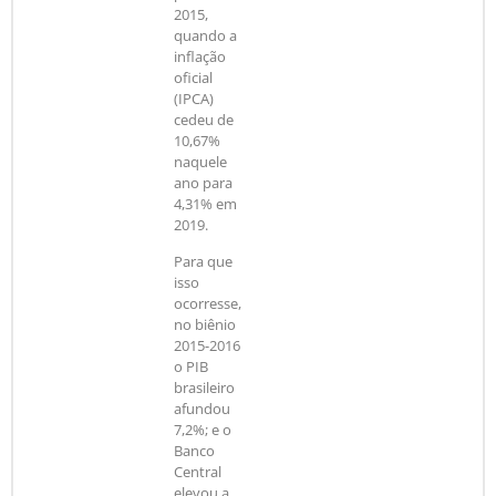
2015,
quando a
inflação
oficial
(IPCA)
cedeu de
10,67%
naquele
ano para
4,31% em
2019.
Para que
isso
ocorresse,
no biênio
2015-2016
o PIB
brasileiro
afundou
7,2%; e o
Banco
Central
elevou a