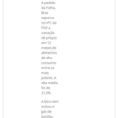
A pedido
da Folha,
Braz
separou
no IPC da
FGV a
variação
de preços
em 12
meses de
alimentos
de alto
consumo
entre os
mais
pobres. A
alta média
foi de
21,5%.
A lista nem
incluiu o
gás de
botijão,