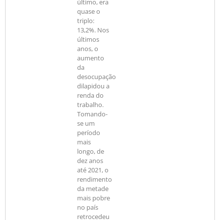
último, era
quase o
triplo:
13,2%. Nos
últimos
anos, o
aumento
da
desocupação
dilapidou a
renda do
trabalho.
Tomando-
se um
período
mais
longo, de
dez anos
até 2021, o
rendimento
da metade
mais pobre
no país
retrocedeu