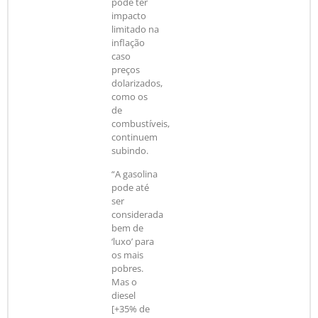
pode ter
impacto
limitado na
inflação
caso
preços
dolarizados,
como os
de
combustíveis,
continuem
subindo.
“A gasolina
pode até
ser
considerada
bem de
‘luxo’ para
os mais
pobres.
Mas o
diesel
[+35% de