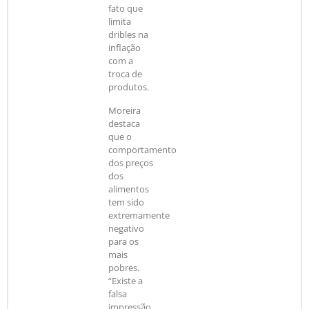
fato que
limita
dribles na
inflação
com a
troca de
produtos.
Moreira
destaca
que o
comportamento
dos preços
dos
alimentos
tem sido
extremamente
negativo
para os
mais
pobres.
“Existe a
falsa
impressão