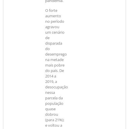
pandemia.
O forte
aumento
no período
agravou
um cenário
de
disparada
do
desemprego
na metade
mais pobre
do país. De
2014 a
2019, a
desocupação
nessa
parcela da
população
quase
dobrou
(para 21%);
e voltou a