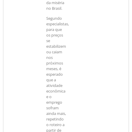
da miséria
no Brasil.
Segundo
especialistas,
para que
os preços
se
estabilizem
ou caiam
nos
próximos
meses, é
esperado
que a
atividade
econômica
e o
emprego
sofram
ainda mais,
repetindo
o roteiro a
partir de