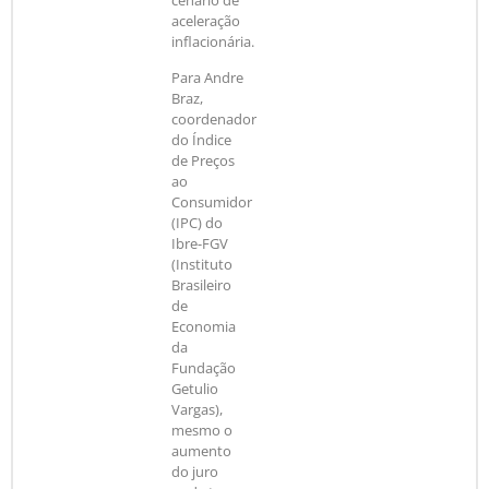
aceleração
inflacionária.
Para Andre
Braz,
coordenador
do Índice
de Preços
ao
Consumidor
(IPC) do
Ibre-FGV
(Instituto
Brasileiro
de
Economia
da
Fundação
Getulio
Vargas),
mesmo o
aumento
do juro