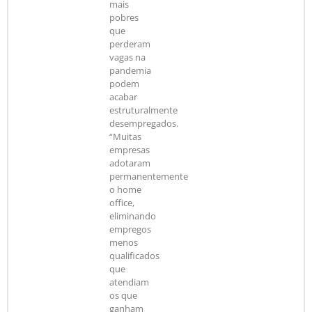
mais
pobres
que
perderam
vagas na
pandemia
podem
acabar
estruturalmente
desempregados.
“Muitas
empresas
adotaram
permanentemente
o home
office,
eliminando
empregos
menos
qualificados
que
atendiam
os que
ganham