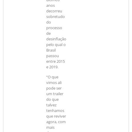
anos
decorreu
sobretudo
do
processo
de
desinflação
pelo qual o
Brasil
passou
entre 2015
e 2019.
“O que
vimos ali
pode ser
um trailer
do que
talvez
tenhamos
que reviver
agora, com
mais