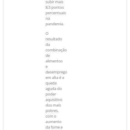
subir mais
8,5 pontos
percentuais
na
pandemia.
O
resultado
da
combinação
de
alimentos
e
desemprego
em alta é a
queda
aguda do
poder
aquisitivo
dos mais
pobres,
com o
aumento
da fome e