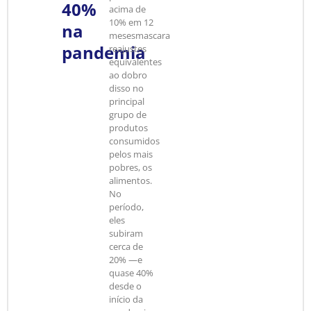
40%
acima de
10% em 12
na
mesesmascara
pandemia
reajustes
equivalentes
ao dobro
disso no
principal
grupo de
produtos
consumidos
pelos mais
pobres, os
alimentos.
No
período,
eles
subiram
cerca de
20% —e
quase 40%
desde o
início da