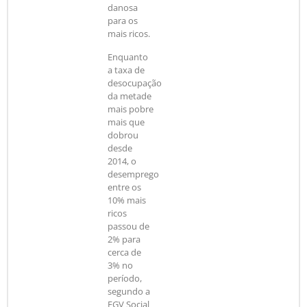
danosa
para os
mais ricos.
Enquanto
a taxa de
desocupação
da metade
mais pobre
mais que
dobrou
desde
2014, o
desemprego
entre os
10% mais
ricos
passou de
2% para
cerca de
3% no
período,
segundo a
FGV Social