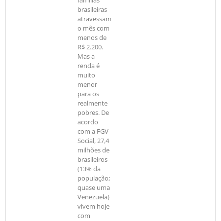
famílias
brasileiras
atravessam
o mês com
menos de
R$ 2.200.
Mas a
renda é
muito
menor
para os
realmente
pobres. De
acordo
com a FGV
Social, 27,4
milhões de
brasileiros
(13% da
população;
quase uma
Venezuela)
vivem hoje
com