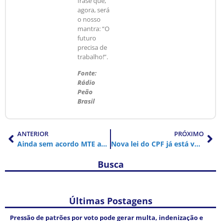
frase que,
agora, será
o nosso
mantra: “O
futuro
precisa de
trabalho!”.
Fonte:
Rádio
Peão
Brasil
ANTERIOR
PRÓXIMO
Ainda sem acordo MTE adia por mais 90 dias regulamentação do trabalho aos domingos e feriados
Nova lei do CPF já está valendo; saiba o que mudou e como tirar o novo documento
Busca
Últimas Postagens
Pressão de patrões por voto pode gerar multa, indenização e