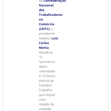
da
Confederação
Nacional
dos
Trabalhadores
no
Comércio
(CNTC)
, o
presidente
reeleito,
Luiz
Carlos
Motta
,
ressaltou:
“A
‘assinatura’
desta
solenidade
é: ‘O futuro
precisa de
trabalho’.
Trabalho
que requer
uma
relação de
unidade