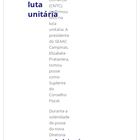
luta
(CNTC),
unitária
reafirmou
foco na
luta
unitária. A
presidente
do SEAAC
Campinas,
Elizabete
Prataviera,
tomou
posse
como
Suplente
do
Conselho
Fiscal.
Durante a
solenidade
de posse
da nova
Diretoria