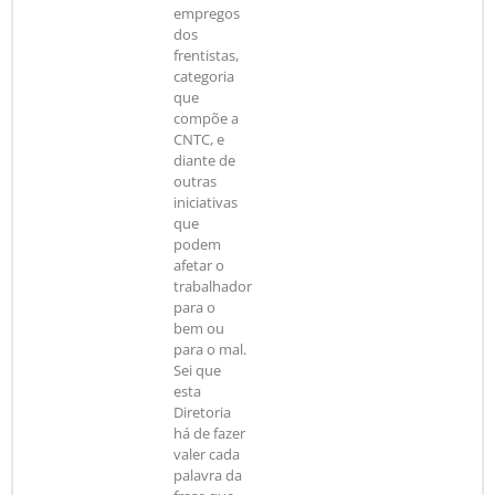
empregos
dos
frentistas,
categoria
que
compõe a
CNTC, e
diante de
outras
iniciativas
que
podem
afetar o
trabalhador
para o
bem ou
para o mal.
Sei que
esta
Diretoria
há de fazer
valer cada
palavra da