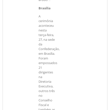
Brasília
A
cerimônia
aconteceu
nesta
terça-feira,
27, na sede
da
Confederação,
em Brasília.
Foram
empossados
21
dirigentes
na
Diretoria
Executiva,
outros três
no
Conselho
Fiscal e
também as