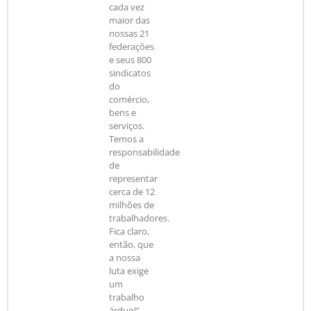
cada vez
maior das
nossas 21
federações
e seus 800
sindicatos
do
comércio,
bens e
serviços.
Temos a
responsabilidade
de
representar
cerca de 12
milhões de
trabalhadores.
Fica claro,
então, que
a nossa
luta exige
um
trabalho
árduo!”.