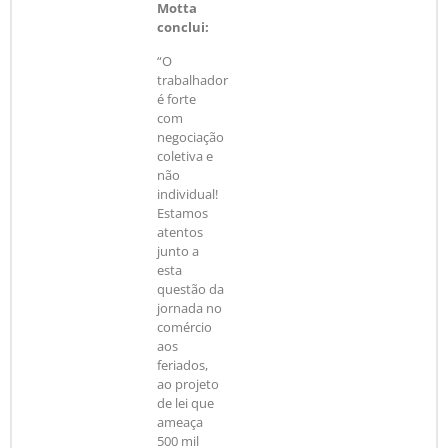
Motta
conclui:
“O
trabalhador
é forte
com
negociação
coletiva e
não
individual!
Estamos
atentos
junto a
esta
questão da
jornada no
comércio
aos
feriados,
ao projeto
de lei que
ameaça
500 mil