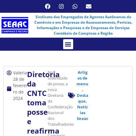
Sindicato dos Empregados de Agentes Autônomos do
Comércio e em Empresas de Assessoramento, Perícias,
Informações e Pesquisas e de Empresas de Serviços
Contábeis de Campinas e Região
Assembleia Virtual
Diretoria
Na
Artig
Valeria
solenidade
os de
28 de
da
de posse, a
menu
feverei
nova
,
CNTC
ro de
Diretoria
Desta
2024
toma
da
que
,
Confederação
Notíc
posse
Nacional
ias
dos
Seaac
e
Trabalhadores
reafirma
no
Comércio