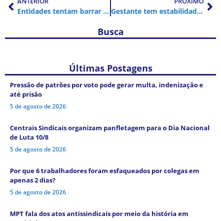
ANTERIOR
PRÓXIMO
Entidades tentam barrar pedido de destaque da revisão da vida toda
Gestante tem estabilidade provisória mesmo em contrato de experiência
Busca
Últimas Postagens
Pressão de patrões por voto pode gerar multa, indenização e
até prisão
5 de agosto de 2026
Centrais Sindicais organizam panfletagem para o Dia Nacional
de Luta 10/8
5 de agosto de 2026
Por que 6 trabalhadores foram esfaqueados por colegas em
apenas 2 dias?
5 de agosto de 2026
MPT fala dos atos antissindicais por meio da história em