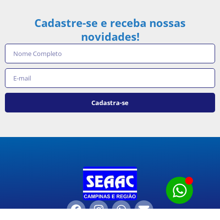
Cadastre-se e receba nossas
novidades!
Cadastra-se