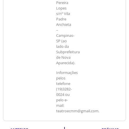
Pereira
Lopes
s/nº Vila
Padre
Anchieta
–
Campinas-
SP (ao
lado da
Subprefeitura
de Nova
Aparecida).
Informações
pelos
telefone
(19)3282-
0024 ou
pelo e-
mail:
teatroecmm@gmail.com.