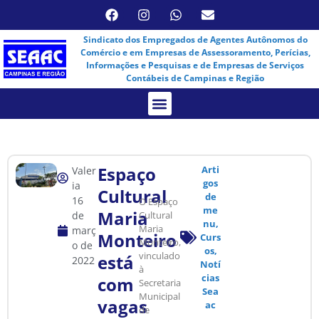
Sindicato dos Empregados de Agentes Autônomos do
Comércio e em Empresas de Assessoramento, Perícias,
Informações e Pesquisas e de Empresas de Serviços
Contábeis de Campinas e Região
Assembleia Virtual
Espaço
Arti
Valer
gos
ia
Cultural
de
16
O Espaço
me
Maria
de
Cultural
nu
,
Maria
març
Monteiro
Curs
Monteiro,
o de
os
,
vinculado
está
2022
Notí
à
cias
com
Secretaria
Sea
Municipal
vagas
ac
de