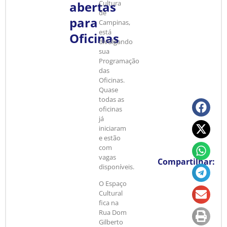
abertas
Cultura
de
para
Campinas,
está
Oficinas
divulgando
sua
Programação
das
Oficinas.
Quase
todas as
oficinas
já
iniciaram
e estão
com
vagas
Compartilhar:
disponíveis.
O Espaço
Cultural
fica na
Rua Dom
Gilberto