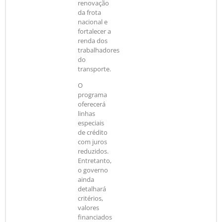
renovação
da frota
nacional e
fortalecer a
renda dos
trabalhadores
do
transporte.
O
programa
oferecerá
linhas
especiais
de crédito
com juros
reduzidos.
Entretanto,
o governo
ainda
detalhará
critérios,
valores
financiados