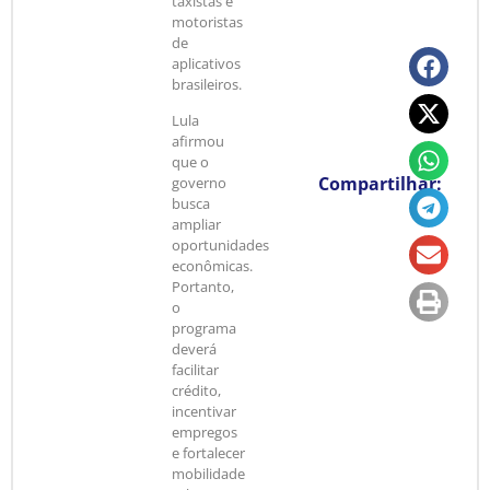
taxistas e
motoristas
de
aplicativos
brasileiros.
Lula
afirmou
que o
Compartilhar:
governo
busca
ampliar
oportunidades
econômicas.
Portanto,
o
programa
deverá
facilitar
crédito,
incentivar
empregos
e fortalecer
mobilidade