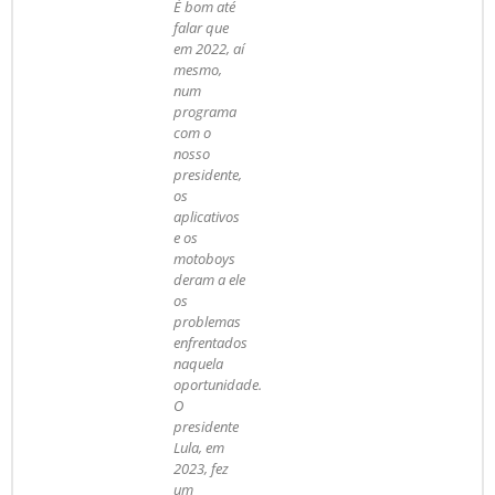
É bom até
falar que
em 2022, aí
mesmo,
num
programa
com o
nosso
presidente,
os
aplicativos
e os
motoboys
deram a ele
os
problemas
enfrentados
naquela
oportunidade.
O
presidente
Lula, em
2023, fez
um