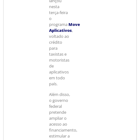
lançou
nesta
terça-feira
o
programa
Move
Aplicativos
,
voltado ao
crédito
para
taxistas e
motoristas
de
aplicativos
em todo
país.
Além disso,
o governo
federal
pretende
ampliar o
acesso ao
financiamento,
estimular a