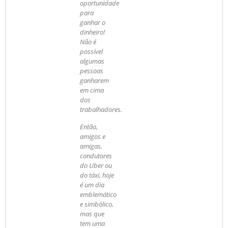
oportunidade
para
ganhar o
dinheiro!
Não é
possível
algumas
pessoas
ganharem
em cima
dos
trabalhadores.
Então,
amigos e
amigas,
condutores
do Uber ou
do táxi, hoje
é um dia
emblemático
e simbólico,
mas que
tem uma