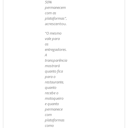
50%
permanecem
com as
plataformas”,
acrescentou.
“O mesmo
vale para
os
entregadores.
A
transparência
mostrará
quanto fica
para o
restaurante,
quanto
recebe o
motoqueiro
e quanto
permanece
com
plataformas
como