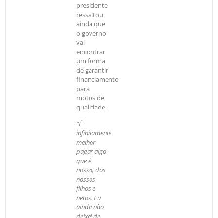
presidente
ressaltou
ainda que
o governo
vai
encontrar
um forma
de garantir
financiamento
para
motos de
qualidade.
“É
infinitamente
melhor
pagar algo
que é
nosso, dos
nossos
filhos e
netos. Eu
ainda não
deixei de