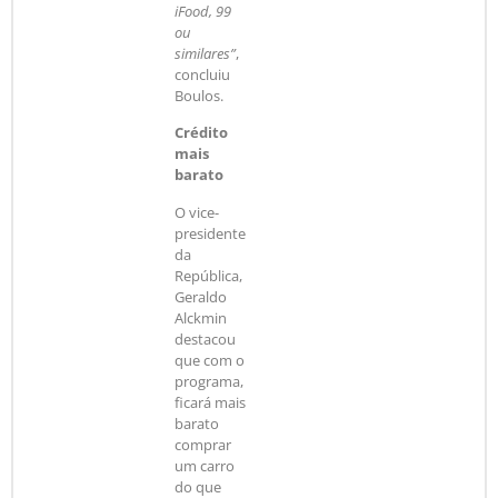
iFood, 99
ou
similares”
,
concluiu
Boulos.
Crédito
mais
barato
O vice-
presidente
da
República,
Geraldo
Alckmin
destacou
que com o
programa,
ficará mais
barato
comprar
um carro
do que