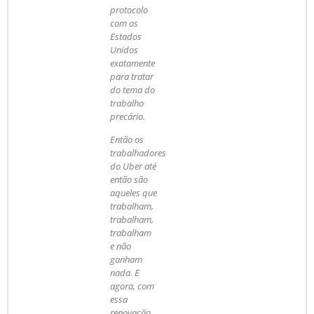
protocolo
com os
Estados
Unidos
exatamente
para tratar
do tema do
trabalho
precário.
Então os
trabalhadores
do Uber até
então são
aqueles que
trabalham,
trabalham,
trabalham
e não
ganham
nada. E
agora, com
essa
renovação