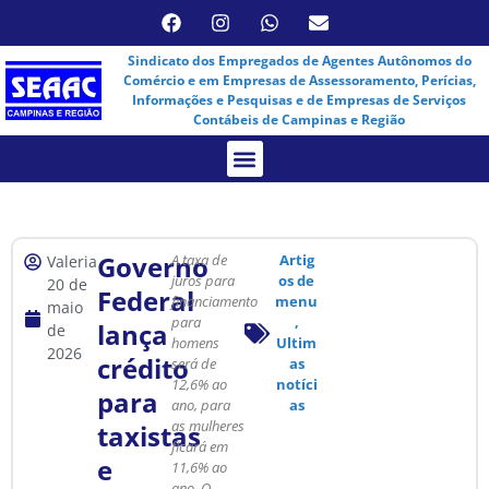
Sindicato dos Empregados de Agentes Autônomos do
Comércio e em Empresas de Assessoramento, Perícias,
Informações e Pesquisas e de Empresas de Serviços
Contábeis de Campinas e Região
Assembleia Virtual
Governo
A taxa de
Artig
Valeria
juros para
os de
20 de
Federal
financiamento
menu
maio
para
,
lança
de
homens
Ultim
2026
crédito
será de
as
12,6% ao
notíci
para
ano, para
as
as mulheres
taxistas
ficará em
e
11,6% ao
ano.
O