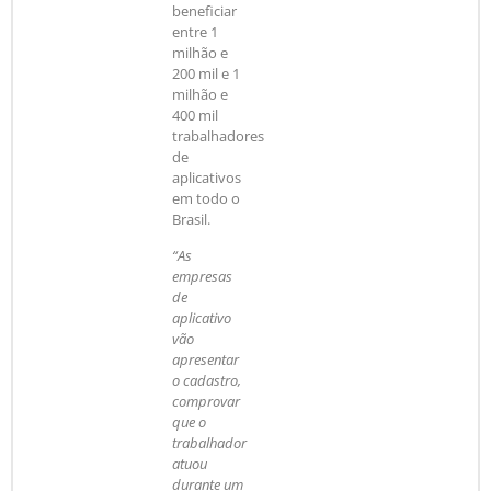
beneficiar
entre 1
milhão e
200 mil e 1
milhão e
400 mil
trabalhadores
de
aplicativos
em todo o
Brasil.
“As
empresas
de
aplicativo
vão
apresentar
o cadastro,
comprovar
que o
trabalhador
atuou
durante um