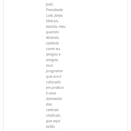
país.
Presidente
Lula, Janja,
Vinícius,
taxista, meu
querido
Alckmin,
santista
como eu,
amigos e
amigas,
esse
programa
que ora é
colocado
em prática
é uma
demanda
das
centrais
sindicais,
que aqui
estão