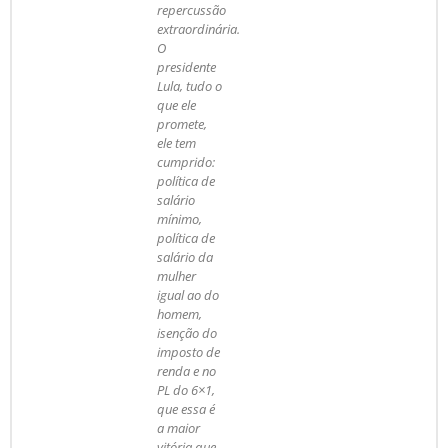
repercussão
extraordinária.
O
presidente
Lula, tudo o
que ele
promete,
ele tem
cumprido:
política de
salário
mínimo,
política de
salário da
mulher
igual ao do
homem,
isenção do
imposto de
renda e no
PL do 6×1,
que essa é
a maior
vitória que