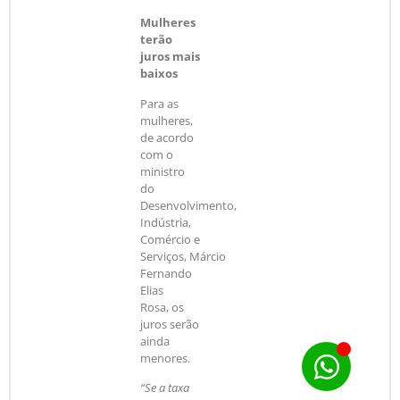
Mulheres
terão
juros mais
baixos
Para as
mulheres,
de acordo
com o
ministro
do
Desenvolvimento,
Indústria,
Comércio e
Serviços, Márcio
Fernando
Elias
Rosa, os
juros serão
ainda
menores.
“Se a taxa