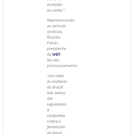
acreditar
no sonho.”
Representando
as centrais
sindicais,
Ricardo
Patah,
presidente
da
UGT
,
fez seu
pronunciamento:
“Um salve
às mulheres
do Brasil!
Nós vamos
dar
seguimento
à
campanha
contra o
feminicídio
no nosso