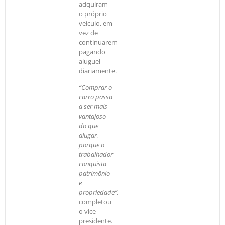
adquiram
o próprio
veículo, em
vez de
continuarem
pagando
aluguel
diariamente.
“Comprar o
carro passa
a ser mais
vantajoso
do que
alugar,
porque o
trabalhador
conquista
patrimônio
e
propriedade”,
completou
o vice-
presidente.