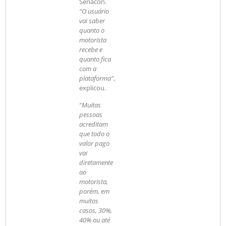
Senacon.
“O usuário
vai saber
quanto o
motorista
recebe e
quanto fica
com a
plataforma”
,
explicou.
“Muitas
pessoas
acreditam
que todo o
valor pago
vai
diretamente
ao
motorista,
porém, em
muitos
casos, 30%,
40% ou até