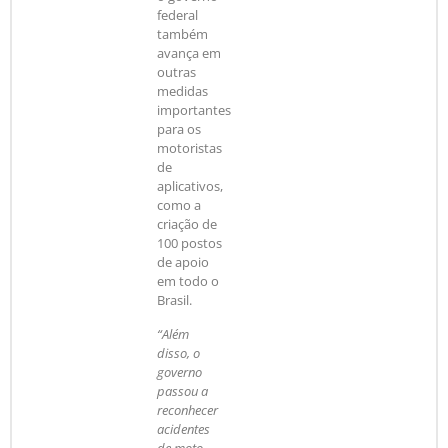
federal
também
avança em
outras
medidas
importantes
para os
motoristas
de
aplicativos,
como a
criação de
100 postos
de apoio
em todo o
Brasil.
“Além
disso, o
governo
passou a
reconhecer
acidentes
de moto