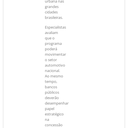
urbana nas
grandes
cidades
brasileiras.
Especialistas
avaliam
que o
programa
poderá
movimentar
o setor
automotivo
nacional.
Ao mesmo
tempo,
bancos
públicos
deverão
desempenhar
papel
estratégico
na
concessão