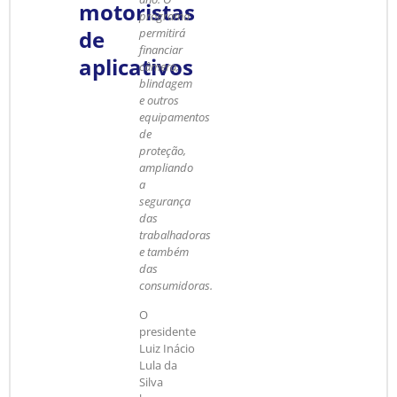
motoristas
programa
de
permitirá
financiar
aplicativos
câmera,
blindagem
e outros
equipamentos
de
proteção,
ampliando
a
segurança
das
trabalhadoras
e também
das
consumidoras.
O
presidente
Luiz Inácio
Lula da
Silva