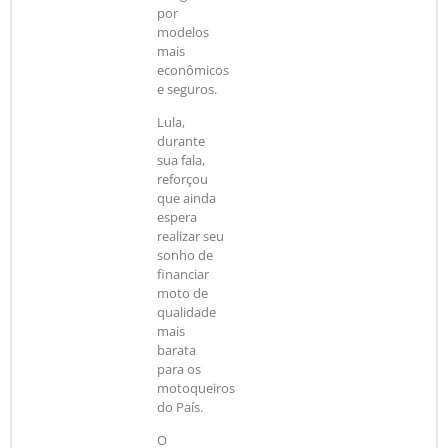
por
modelos
mais
econômicos
e seguros.
Lula,
durante
sua fala,
reforçou
que ainda
espera
realizar seu
sonho de
financiar
moto de
qualidade
mais
barata
para os
motoqueiros
do País.
O