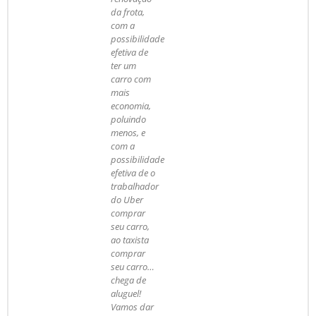
da frota,
com a
possibilidade
efetiva de
ter um
carro com
mais
economia,
poluindo
menos, e
com a
possibilidade
efetiva de o
trabalhador
do Uber
comprar
seu carro,
ao taxista
comprar
seu carro…
chega de
aluguel!
Vamos dar