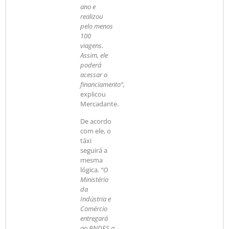
ano e
realizou
pelo menos
100
viagens.
Assim, ele
poderá
acessar o
financiamento”,
explicou
Mercadante.
De acordo
com ele, o
táxi
seguirá a
mesma
lógica.
“O
Ministério
da
Indústria e
Comércio
entregará
ao BNDES a