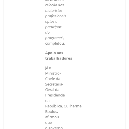
relação dos
motoristas
profissionais
aptos a
participar
do
programa”
,
completou.
Apoio aos
trabalhadores
Já o
Ministro-
Chefe da
Secretaria-
Geral da
Presidência
da
República, Guilherme
Boulos,
afirmou
que
o governo