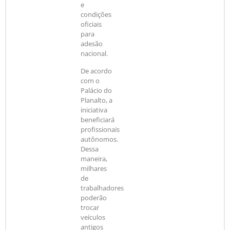
e
condições
oficiais
para
adesão
nacional.
De acordo
com o
Palácio do
Planalto, a
iniciativa
beneficiará
profissionais
autônomos.
Dessa
maneira,
milhares
de
trabalhadores
poderão
trocar
veículos
antigos