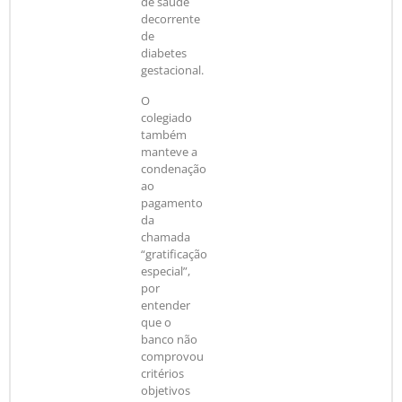
de saúde
decorrente
de
diabetes
gestacional.
O
colegiado
também
manteve a
condenação
ao
pagamento
da
chamada
“gratificação
especial”,
por
entender
que o
banco não
comprovou
critérios
objetivos