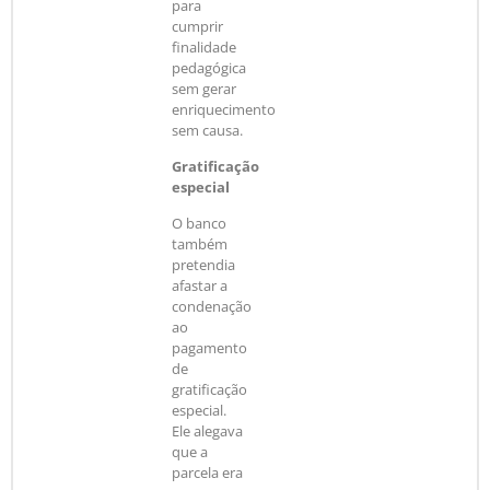
para
cumprir
finalidade
pedagógica
sem gerar
enriquecimento
sem causa.
Gratificação
especial
O banco
também
pretendia
afastar a
condenação
ao
pagamento
de
gratificação
especial.
Ele alegava
que a
parcela era