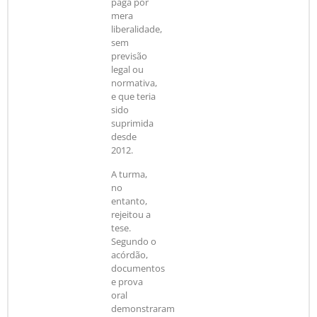
paga por
mera
liberalidade,
sem
previsão
legal ou
normativa,
e que teria
sido
suprimida
desde
2012.
A turma,
no
entanto,
rejeitou a
tese.
Segundo o
acórdão,
documentos
e prova
oral
demonstraram