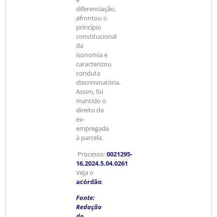
diferenciação,
afrontou o
princípio
constitucional
da
isonomia e
caracterizou
conduta
discriminatória.
Assim, foi
mantido o
direito da
ex-
empregada
à parcela.
Processo:
0021295-
16.2024.5.04.0261
Veja o
acórdão
.
Fonte:
Redação
do