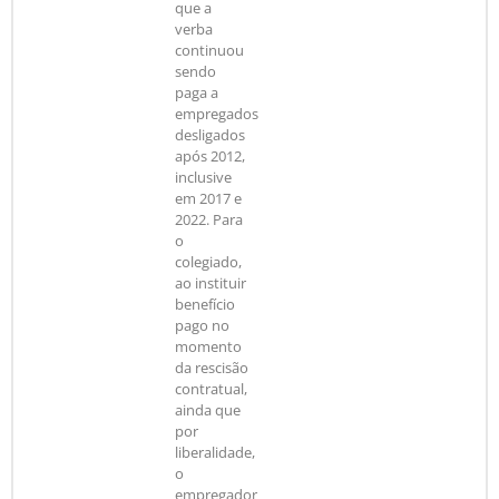
que a
verba
continuou
sendo
paga a
empregados
desligados
após 2012,
inclusive
em 2017 e
2022. Para
o
colegiado,
ao instituir
benefício
pago no
momento
da rescisão
contratual,
ainda que
por
liberalidade,
o
empregador