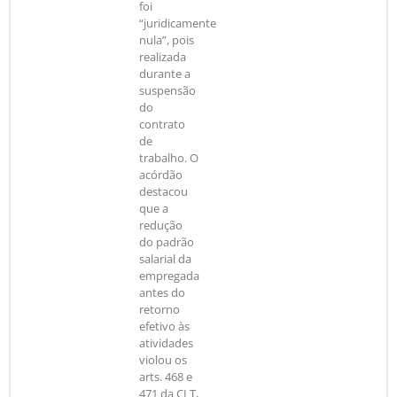
foi
“juridicamente
nula”, pois
realizada
durante a
suspensão
do
contrato
de
trabalho. O
acórdão
destacou
que a
redução
do padrão
salarial da
empregada
antes do
retorno
efetivo às
atividades
violou os
arts. 468 e
471 da CLT,