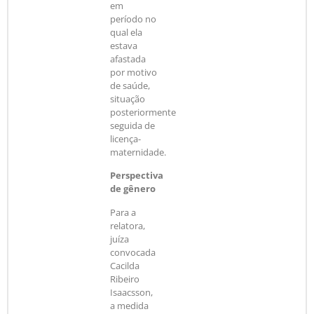
em
período no
qual ela
estava
afastada
por motivo
de saúde,
situação
posteriormente
seguida de
licença-
maternidade.
Perspectiva
de gênero
Para a
relatora,
juíza
convocada
Cacilda
Ribeiro
Isaacsson,
a medida