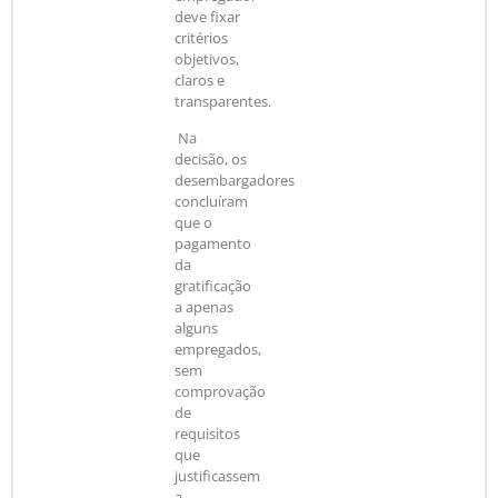
deve fixar
critérios
objetivos,
claros e
transparentes.
Na
decisão, os
desembargadores
concluíram
que o
pagamento
da
gratificação
a apenas
alguns
empregados,
sem
comprovação
de
requisitos
que
justificassem
a