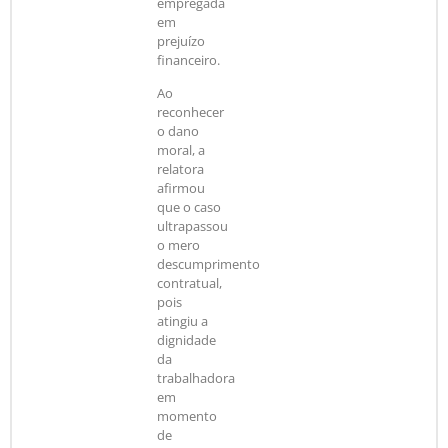
empregada
em
prejuízo
financeiro.
Ao
reconhecer
o dano
moral, a
relatora
afirmou
que o caso
ultrapassou
o mero
descumprimento
contratual,
pois
atingiu a
dignidade
da
trabalhadora
em
momento
de