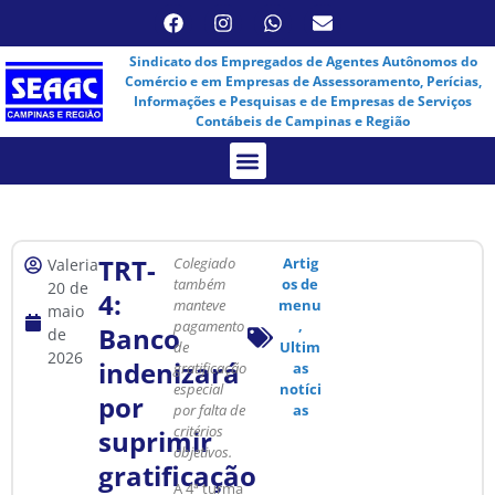
Sindicato dos Empregados de Agentes Autônomos do
Comércio e em Empresas de Assessoramento, Perícias,
Informações e Pesquisas e de Empresas de Serviços
Contábeis de Campinas e Região
Assembleia Virtual
TRT-
Colegiado
Artig
Valeria
também
os de
20 de
4:
manteve
menu
maio
pagamento
,
Banco
de
de
Ultim
2026
indenizará
gratificação
as
especial
notíci
por
por falta de
as
critérios
suprimir
objetivos.
gratificação
A 4ª turma