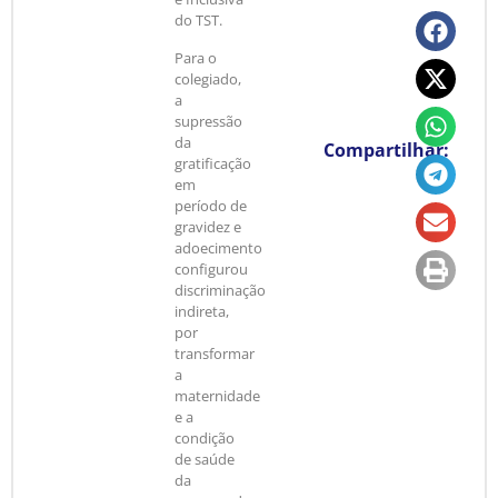
do TST.
Para o
colegiado,
a
supressão
da
Compartilhar:
gratificação
em
período de
gravidez e
adoecimento
configurou
discriminação
indireta,
por
transformar
a
maternidade
e a
condição
de saúde
da