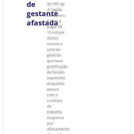
de
do TRT da
4ª região
gestante
condenou
afastada
banco a
pagar R$
10 mil por
danos
morais a
uma ex-
gerente
que teve
gratificação
de função
suprimida
enquanto
estava
com o
contrato
de
trabalho
suspenso
por
afastamento