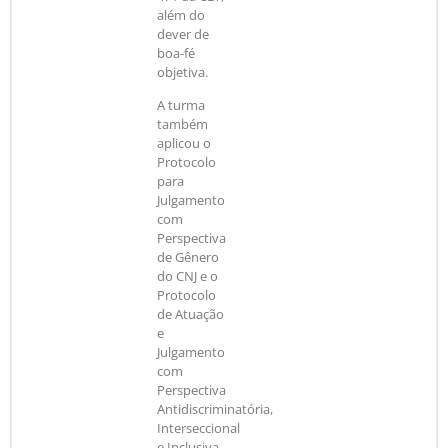
além do
dever de
boa-fé
objetiva.
A turma
também
aplicou o
Protocolo
para
Julgamento
com
Perspectiva
de Gênero
do CNJ e o
Protocolo
de Atuação
e
Julgamento
com
Perspectiva
Antidiscriminatória,
Interseccional
e Inclusiva