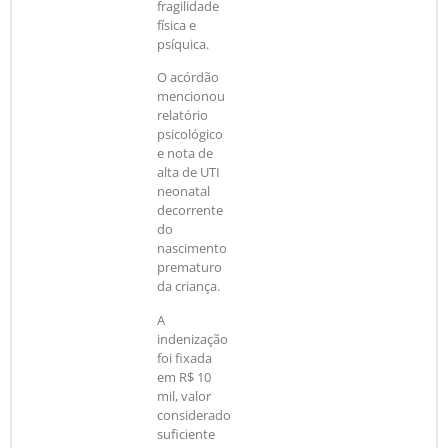
fragilidade
física e
psíquica.
O acórdão
mencionou
relatório
psicológico
e nota de
alta de UTI
neonatal
decorrente
do
nascimento
prematuro
da criança.
A
indenização
foi fixada
em R$ 10
mil, valor
considerado
suficiente