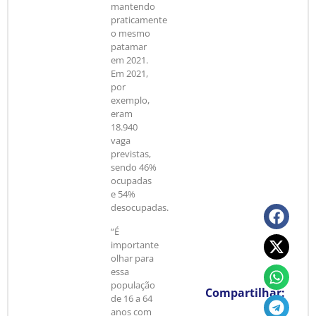
mantendo
praticamente
o mesmo
patamar
em 2021.
Em 2021,
por
exemplo,
eram
18.940
vaga
previstas,
sendo 46%
ocupadas
e 54%
desocupadas.
“É
importante
olhar para
essa
população
Compartilhar:
de 16 a 64
anos com