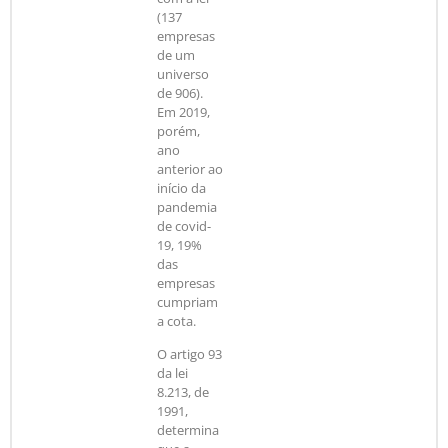
(137
empresas
de um
universo
de 906).
Em 2019,
porém,
ano
anterior ao
início da
pandemia
de covid-
19, 19%
das
empresas
cumpriam
a cota.
O artigo 93
da lei
8.213, de
1991,
determina