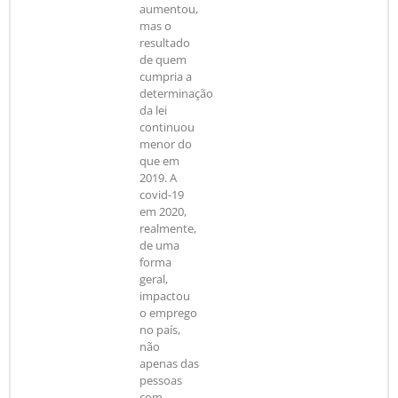
aumentou,
mas o
resultado
de quem
cumpria a
determinação
da lei
continuou
menor do
que em
2019. A
covid-19
em 2020,
realmente,
de uma
forma
geral,
impactou
o emprego
no país,
não
apenas das
pessoas
com