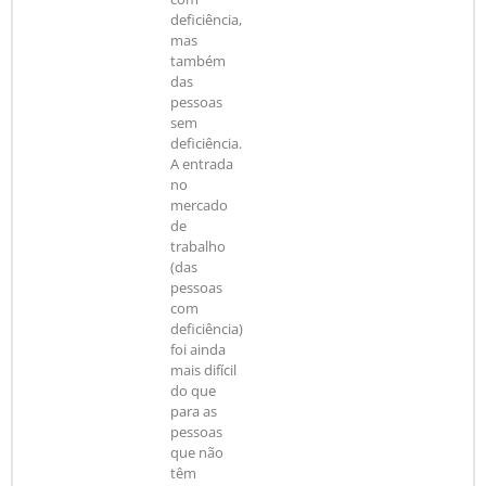
deficiência,
mas
também
das
pessoas
sem
deficiência.
A entrada
no
mercado
de
trabalho
(das
pessoas
com
deficiência)
foi ainda
mais difícil
do que
para as
pessoas
que não
têm