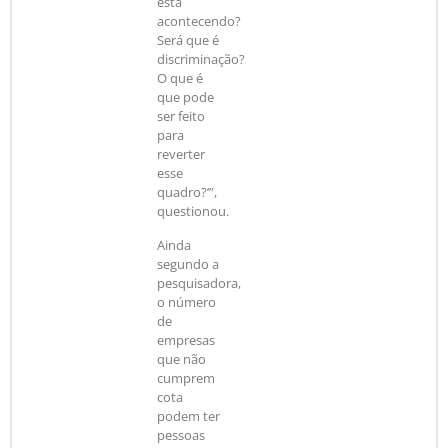
está
acontecendo?
Será que é
discriminação?
O que é
que pode
ser feito
para
reverter
esse
quadro?’”,
questionou.
Ainda
segundo a
pesquisadora,
o número
de
empresas
que não
cumprem
cota
podem ter
pessoas