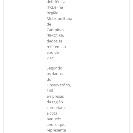
deficiência
(PcDs) na
Região
Metropolitana
de
Campinas
(RMC). Os
dados se
referem ao
ano de
2021.
Segundo
os dados
do
Observatório,
146
empresas
da região
cumpriam
a cota
naquele
ano, o que
representa