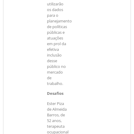
utilizarão
os dados
para o
planejamento
de políticas
públicas e
atuações
em prol da
efetiva
inclusão
desse
público no
mercado
de
trabalho.
Desafios
Ester Piza
de Almeida
Barros, de
52 anos,
terapeuta
ocupacional