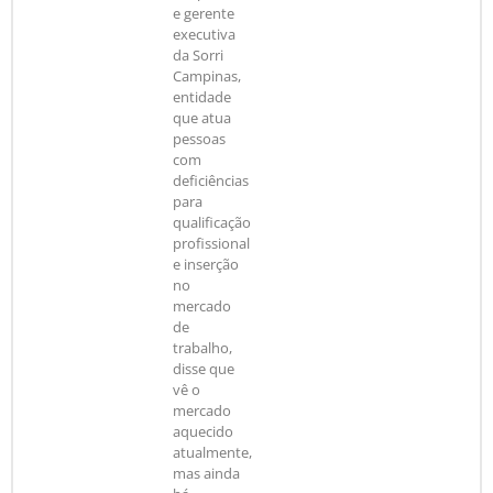
e gerente
executiva
da Sorri
Campinas,
entidade
que atua
pessoas
com
deficiências
para
qualificação
profissional
e inserção
no
mercado
de
trabalho,
disse que
vê o
mercado
aquecido
atualmente,
mas ainda