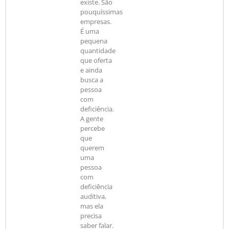
existe. São
pouquíssimas
empresas.
É uma
pequena
quantidade
que oferta
e ainda
busca a
pessoa
com
deficiência.
A gente
percebe
que
querem
uma
pessoa
com
deficiência
auditiva,
mas ela
precisa
saber falar.