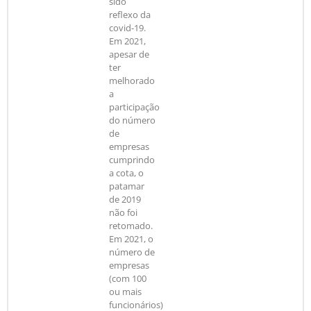
sido
reflexo da
covid-19.
Em 2021,
apesar de
ter
melhorado
a
participação
do número
de
empresas
cumprindo
a cota, o
patamar
de 2019
não foi
retomado.
Em 2021, o
número de
empresas
(com 100
ou mais
funcionários)