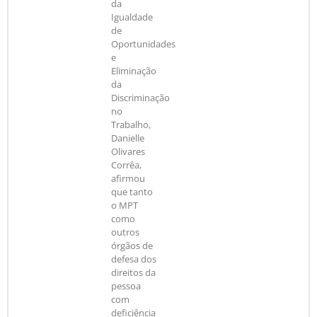
da
Igualdade
de
Oportunidades
e
Eliminação
da
Discriminação
no
Trabalho,
Danielle
Olivares
Corrêa,
afirmou
que tanto
o MPT
como
outros
órgãos de
defesa dos
direitos da
pessoa
com
deficiência