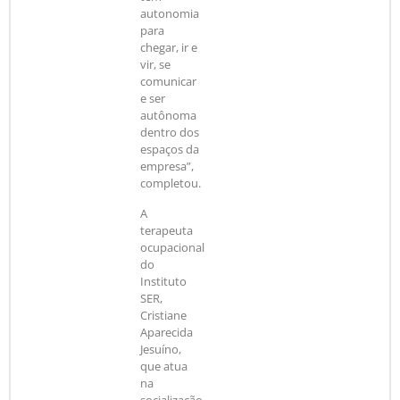
autonomia
para
chegar, ir e
vir, se
comunicar
e ser
autônoma
dentro dos
espaços da
empresa”,
completou.
A
terapeuta
ocupacional
do
Instituto
SER,
Cristiane
Aparecida
Jesuíno,
que atua
na
socialização