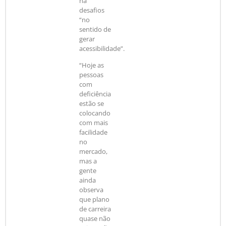
há
desafios
“no
sentido de
gerar
acessibilidade”.
“Hoje as
pessoas
com
deficiência
estão se
colocando
com mais
facilidade
no
mercado,
mas a
gente
ainda
observa
que plano
de carreira
quase não