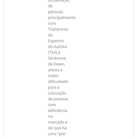
de
pessoas,
principalmente
com
Transtorno
do
Espectro
do Autista
(TEA) e
Síndrome
de Down,
atesta a
maior
dificuldade
para a
colocação
de pessoas
com
deficiência
no
mercado e
diz que há
uma “pré-