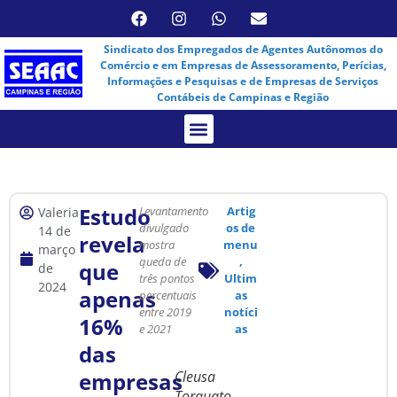
Sindicato dos Empregados de Agentes Autônomos do
Comércio e em Empresas de Assessoramento, Perícias,
Informações e Pesquisas e de Empresas de Serviços
Contábeis de Campinas e Região
Assembleia Virtual
Estudo
Levantamento
Artig
Valeria
divulgado
os de
14 de
revela
mostra
menu
março
queda de
,
que
de
três pontos
Ultim
2024
apenas
percentuais
as
entre 2019
notíci
16%
e 2021
as
das
empresas
Cleusa
Torquato