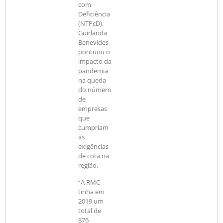
com
Deficiência
(NTPcD),
Guirlanda
Benevides
pontuou o
impacto da
pandemia
na queda
do número
de
empresas
que
cumpriam
as
exigências
de cota na
região.
“A RMC
tinha em
2019 um
total de
876