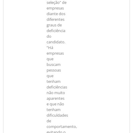
seleção” de
empresas
diante dos
diferentes
graus de
deficiência
do
candidato.
“Há
empresas
que
buscam
pessoas
que
tenham
deficiências
não muito
aparentes
e que não
tenham
dificuldades
de
comportamento,
evitando o