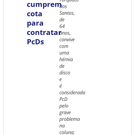
cumprem
dos
cota
Santos,
de
para
64
contratar
anos,
convive
PcDs
com
uma
hérnia
de
disco
e
é
considerada
PcD
pelo
grave
problema
na
coluna;