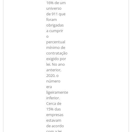
16% de um
universo
de 911 que
foram
obrigadas
a cumprir
o
percentual
mínimo de
contratação
exigido por
lei. No ano
anterior,
2020, o
número
era
ligeiramente
inferior.
Cerca de
15% das
empresas
estavam
de acordo
com a lei