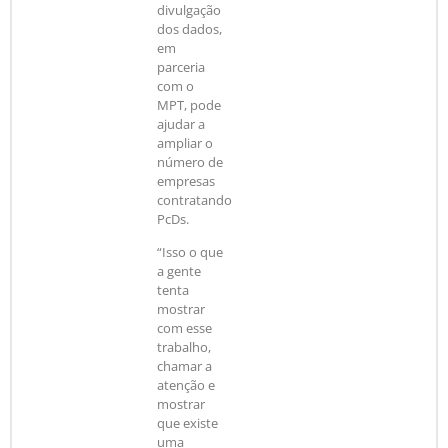
divulgação
dos dados,
em
parceria
com o
MPT, pode
ajudar a
ampliar o
número de
empresas
contratando
PcDs.
“Isso o que
a gente
tenta
mostrar
com esse
trabalho,
chamar a
atenção e
mostrar
que existe
uma