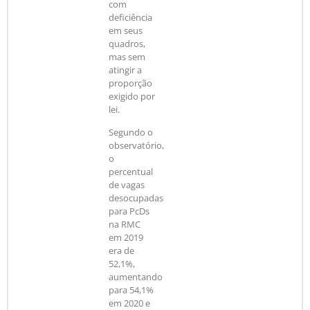
com
deficiência
em seus
quadros,
mas sem
atingir a
proporção
exigido por
lei.
Segundo o
observatório,
o
percentual
de vagas
desocupadas
para PcDs
na RMC
em 2019
era de
52,1%,
aumentando
para 54,1%
em 2020 e