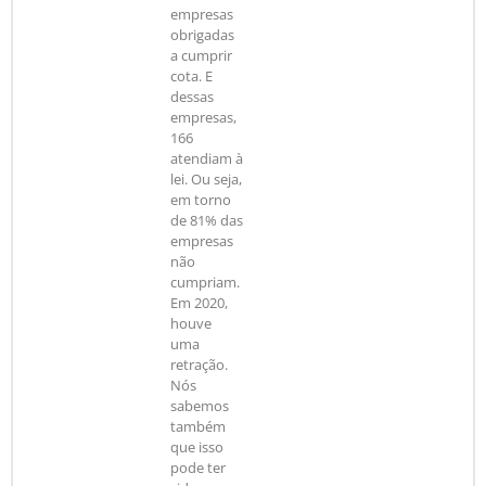
empresas
obrigadas
a cumprir
cota. E
dessas
empresas,
166
atendiam à
lei. Ou seja,
em torno
de 81% das
empresas
não
cumpriam.
Em 2020,
houve
uma
retração.
Nós
sabemos
também
que isso
pode ter