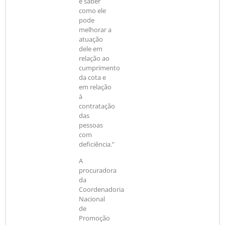
e saber
como ele
pode
melhorar a
atuação
dele em
relação ao
cumprimento
da cota e
em relação
à
contratação
das
pessoas
com
deficiência.”
A
procuradora
da
Coordenadoria
Nacional
de
Promoção