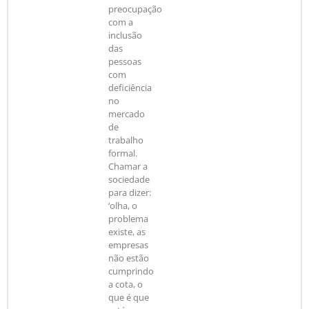
preocupação
com a
inclusão
das
pessoas
com
deficiência
no
mercado
de
trabalho
formal.
Chamar a
sociedade
para dizer:
‘olha, o
problema
existe, as
empresas
não estão
cumprindo
a cota, o
que é que