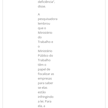
deficiência”,
disse.
A
pesquisadora
lembrou
que o
Ministério
do
Trabalho e
o
Ministério
Público do
Trabalho
têm o
papel de
fiscalizar as
empresas
para saber
se elas
estão
infringindo
a lei. Para
ela, a