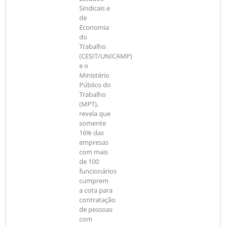
Sindicais e
de
Economia
do
Trabalho
(CESIT/UNICAMP)
e o
Ministério
Público do
Trabalho
(MPT),
revela que
somente
16% das
empresas
com mais
de 100
funcionários
cumprem
a cota para
contratação
de pessoas
com