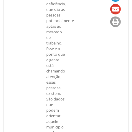
deficiência,
que são as
pessoas
potencialmente
aptas ao
mercado
de
trabalho.
Esse é o
ponto que
a gente
está
chamando
atenção,
essas
pessoas
existem.
São dados
que
podem
orientar
aquele
município