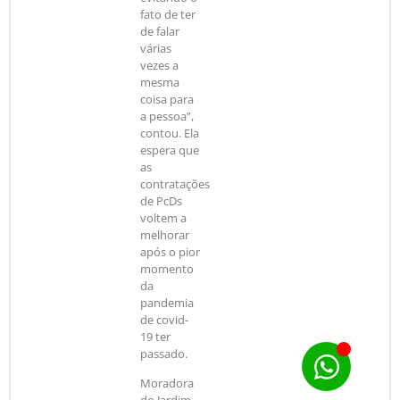
fato de ter
de falar
várias
vezes a
mesma
coisa para
a pessoa”,
contou. Ela
espera que
as
contratações
de PcDs
voltem a
melhorar
após o pior
momento
da
pandemia
de covid-
19 ter
passado.
Moradora