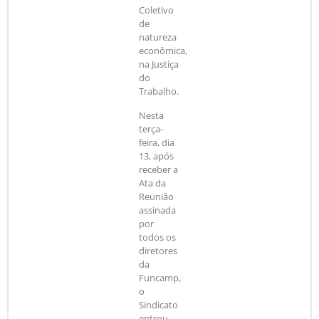
Coletivo
de
natureza
econômica,
na Justiça
do
Trabalho.
Nesta
terça-
feira, dia
13, após
receber a
Ata da
Reunião
assinada
por
todos os
diretores
da
Funcamp,
o
Sindicato
entrou