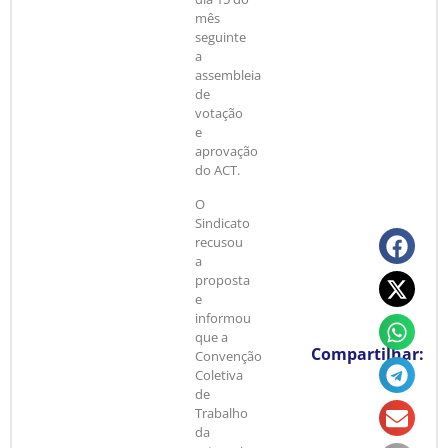
mês
seguinte
a
assembleia
de
votação
e
aprovação
do ACT.
O
Sindicato
recusou
a
proposta
e
informou
que a
Compartilhar:
Convenção
Coletiva
de
Trabalho
da