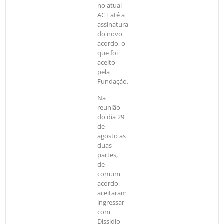
no atual
ACT até a
assinatura
do novo
acordo, o
que foi
aceito
pela
Fundação.
Na
reunião
do dia 29
de
agosto as
duas
partes,
de
comum
acordo,
aceitaram
ingressar
com
Dissídio