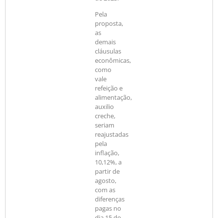
Pela
proposta,
as
demais
cláusulas
econômicas,
como
vale
refeição e
alimentação,
auxilio
creche,
seriam
reajustadas
pela
inflação,
10,12%, a
partir de
agosto,
com as
diferenças
pagas no
dia 15 do