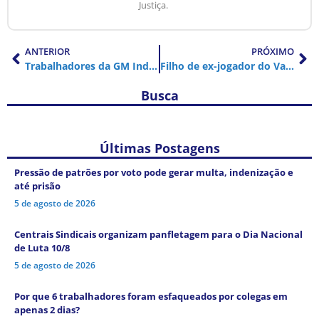
Justiça.
ANTERIOR
PRÓXIMO
Trabalhadores da GM Indaiatuba aprovam Acordo de Compensação de horas para assistir os Jogos do Brasil na Copa 2022
Filho de ex-jogador do Vasco ajuda 20 mil pessoas em situação de rua em PE
Busca
Últimas Postagens
Pressão de patrões por voto pode gerar multa, indenização e
até prisão
5 de agosto de 2026
Centrais Sindicais organizam panfletagem para o Dia Nacional
de Luta 10/8
5 de agosto de 2026
Por que 6 trabalhadores foram esfaqueados por colegas em
apenas 2 dias?