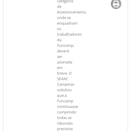
categoria
de
Assessoramento,
onde se
enquadram
os
trabalhadores
da
Funcamp,
deverá
ser
assinada
em
breve. O
SEAAC
Campinas
solicitou
que a
Funcamp
continuasse
cumprindo
todas as
cláusulas
previstas