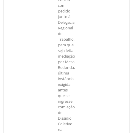
com
pedido
junto à
Delegacia
Regional
do
Trabalho,
para que
seja feita
mediação
por Mesa
Redonda,
última
instância
exigida
antes
que se
ingresse
com ação
de
Dissídio
Coletivo
na