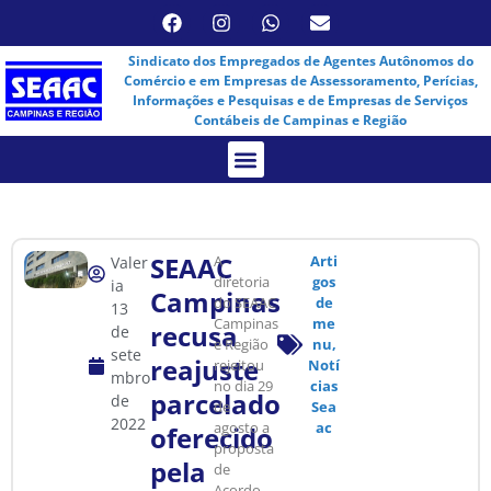
Sindicato dos Empregados de Agentes Autônomos do
Comércio e em Empresas de Assessoramento, Perícias,
Informações e Pesquisas e de Empresas de Serviços
Contábeis de Campinas e Região
Assembleia Virtual
SEAAC
A
Arti
Valer
diretoria
gos
ia
Campinas
do SEAAC
de
13
Campinas
me
recusa
de
e Região
nu
,
sete
reajuste
rejeitou
Notí
mbro
no dia 29
cias
parcelado
de
de
Sea
2022
agosto a
ac
oferecido
proposta
pela
de
Acordo