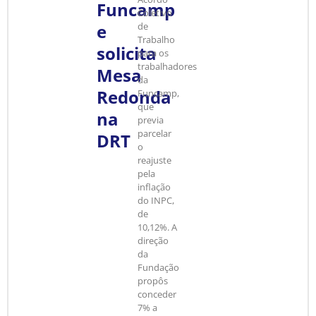
Funcamp
Coletivo
e
de
Trabalho
solicita
para os
trabalhadores
Mesa
da
Redonda
Funcamp,
que
na
previa
parcelar
DRT
o
reajuste
pela
inflação
do INPC,
de
10,12%. A
direção
da
Fundação
propôs
conceder
7% a