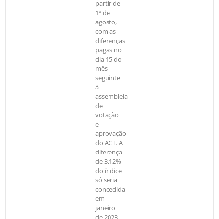
partir de
1º de
agosto,
com as
diferenças
pagas no
dia 15 do
mês
seguinte
à
assembleia
de
votação
e
aprovação
do ACT. A
diferença
de 3,12%
do índice
só seria
concedida
em
janeiro
de 2023.